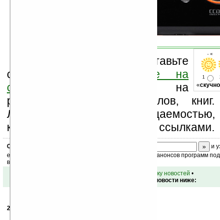
- « о
Оцените новость и оставьте
свой комментарий
ниже на
1
странице
,
подпишитесь
на
«
скучно
рассылку новостей, файлов, книг.
Ладошки своей посещаемостью,
коммерческой информации, ссылками.
Скоро
конкурс
с призами! Подпишитесь:
и у
ежедневный или еженедельный дайджест новостей, анонсов программ под 
ваш почтовый ящик.
•
вернуться к списку новостей
•
Обсуждение этой новости ниже:
20.10.2010
-
ceZa
18:31
чего не плохой орешник