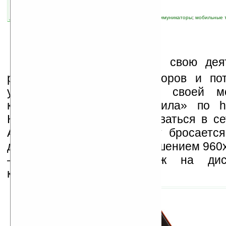
связанные темы:
Android
;
KDDI
;
Sharp
;
коммуникаторы
;
мобильные 
смартфоны
;
смартфоны и коммуникаторы
S
harp
только начинает свою дея
рынке Android коммуникаторов и по
удивительно, что первой своей 
компания сразу «выстрелила» по hi
Коммуникатор будет продаваться в се
AU KDDI в Японии. Сразу бросается 
дюймовый дисплей с разрешением 960x
— уж очень он похож на дисп
коммуникатора iPhone 4.