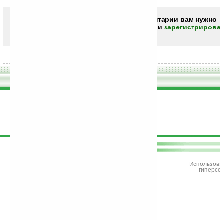
Чтобы писать комментарии вам нужно
авторизоваться (войти)
или
зарегистрирова
поддержите
Ладошки
Использов
гиперс