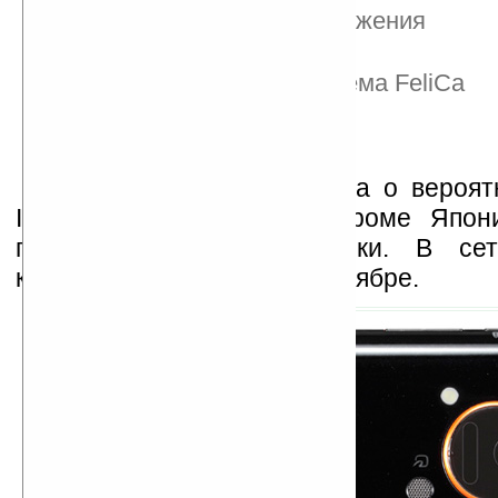
стабилизацией изображения
1Seg TV тюнер
платежная радиосистема FeliCa
Global Passport CDMA
Android 2.1
Sharp пока не сообщила о вероят
IS03 в других странах, кроме Япон
говорится о цене новинки. В с
коммуникатор появится в ноябре.