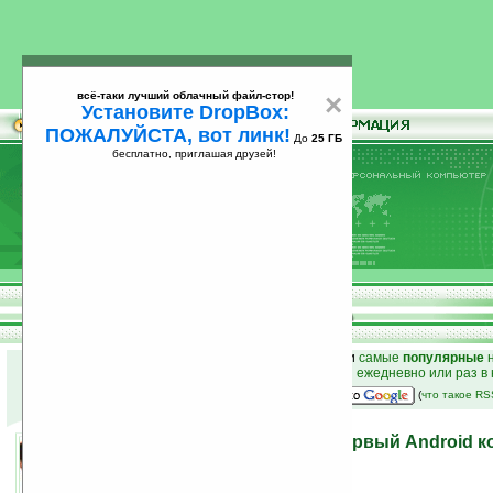
всё-таки лучший облачный файл-стор!
×
Установите DropBox:
ПОЖАЛУЙСТА, вот линк!
До
25 ГБ
бесплатно, приглашая друзей!
Установите
всё-таки лучший облачный файл-стор!
DropBox: ПОЖАЛУЙСТА, вот линк!
До
25
бесплатно, приглашая друзей!
ГБ
к началу раздела новостей
•
лучшие
новости
и
самые
популярные
н
простые
анонсы новостей
на email ежедневно или раз в
наш
на Google:
(
что такое R
Sharp выпустила свой первый Android 
06.10.2010 00:20
просмотров: сегодня 4, всего 6460
автор новости:
Владимир Литовченко