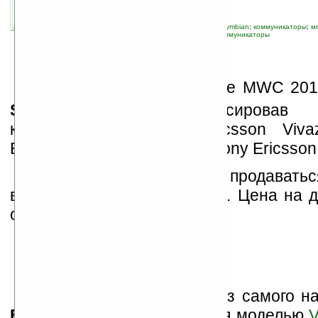
автор новости:
Владимир Литовченко
связанные темы:
Android
;
SonyEricsson
;
Symbian
;
коммуникаторы
;
м
устройства
;
смартфоны
;
смартфоны и коммуникаторы
О
тличилась на выставке MWC 201
Sony Ericsson
, анонсировав 
коммуникатора: Sony Ericsson Viv
Ericsson Xperia X10 Mini и Sony Ericsson
Все три новинки начнут продаватьс
второго квартала этого года. Цена на 
оглашена позднее.
Как можно судить уже из самого н
Ericsson Vivaz Pro
является моделью
V