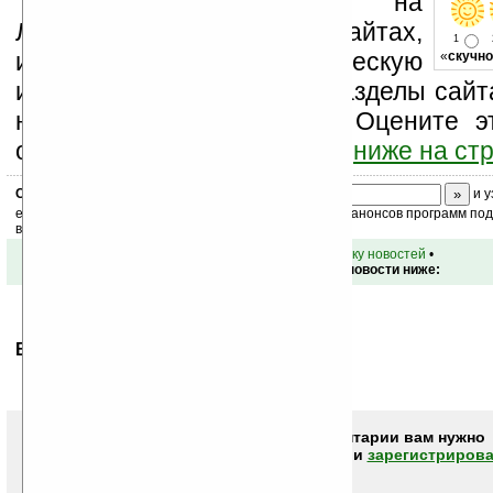
Устанавливайте линк на
Ладошки на своих сайтах,
1
изучайте коммерческую
«
скучно
информацию, посещайте разделы сайта
новости, файлы, прочие). Оцените э
оставьте свой комментарий
ниже на ст
Скоро
конкурс
с призами! Подпишитесь:
и у
ежедневный или еженедельный дайджест новостей, анонсов программ под 
ваш почтовый ящик.
•
вернуться к списку новостей
•
Обсуждение этой новости ниже:
Ваше мнение будет первым.
Чтобы писать комментарии вам нужно
авторизоваться (войти)
или
зарегистрирова