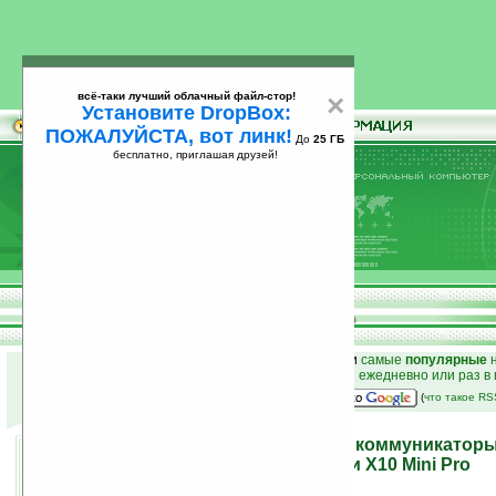
всё-таки лучший облачный файл-стор!
×
Установите DropBox:
ПОЖАЛУЙСТА, вот линк!
До
25 ГБ
бесплатно, приглашая друзей!
Установите
всё-таки лучший облачный файл-стор!
DropBox: ПОЖАЛУЙСТА, вот линк!
До
25
бесплатно, приглашая друзей!
ГБ
к началу раздела новостей
•
лучшие
новости
и
самые
популярные
н
простые
анонсы новостей
на email ежедневно или раз в
наш
на Google:
(
что такое R
Sony Ericsson на MWC10: коммуникаторы
Vivaz Pro, Xperia X10 Mini и X10 Mini Pro
15.02.2010 18:57
просмотров: сегодня 3, всего 6530