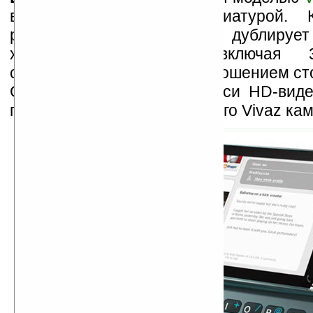
выдвижной QWERTY-клавиатурой. К
работает на ОС Symbian и дублирует
характеристик Vivaz, включая 3
сенсорный дисплей с соотношением сто
GPS, WiFi, поддержку записи HD-виде
пять мегапикселей (у простого Vivaz кам