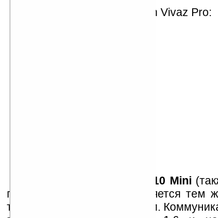
Деморолик Sony Ericsson Vivaz Pro:
Sony Ericsson Xperia X10 Mini
(так
под названием Robyn) является тем ж
только меньше по габаритам. Коммуник