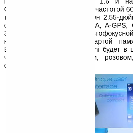
под управлением Android 1.6 и на
Qualcomm MSM7227 CPU с частотой 60
того, коммуникатор оснащён 2.55-д
сенсорным дисплеем, HSPA, A-GPS, 
3.5мм разъёмом, 5Мп автофокусно
комплектуется MicroSD картой пам
Выпускаться Xperia X10 Mini будет в 
чёрном, белом, лимонном, розовом
серебряном.