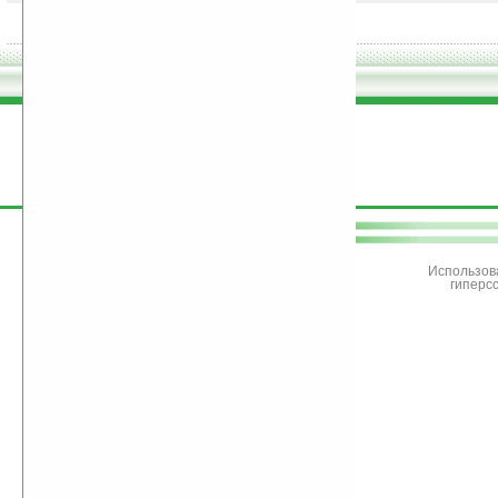
поддержите
Ладошки
Использов
гиперс