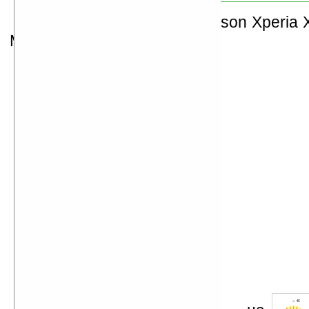
Деморолик на Sony Ericsson Xperia 
Mini Pro:
- « 