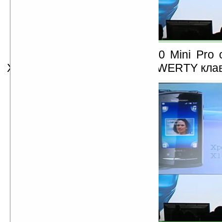
Sony Ericsson Xperia X10 Mini Pro 
X10 Mini только наличием QWERTY кла