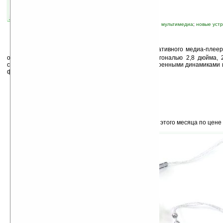
автор новости:
Ira_Korn
связанные темы:
mp3
;
PMP
;
аудио
;
видео
;
мультимедиа
;
новые уст
К
омпания Thanko анонсировала выход портативного медиа-плее
оснащено широкоформатным LCD-дисплеем с диагональю 2,8 дюйма, 2
слотом расширения для карт памяти SD/SDHC, встроенными динамиками
файлов AVI, FLV, RM, RMVB, MP3, WMA и JPEG.
Плеер будет доступен для покупки уже в конце этого месяца по цене 