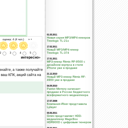
01.03.2011
Новая серия MP3/MP4-плееров
 оценка: 4 (4 чел.) » +
Treelogic TL-21x
17.02.2011
Новый MP3/MP4-плеер
Treelogic TL-374
2
3
4
5
интересно
»
17.01.2011
MP3-плеер Ritmix RF-9500 с
дизайном корпуса в стиле
iPhone уже в продаже
знайте, а также получайте
21.12.2010
ваш КПК, акций сайта на
Новый MP3-плеер Ritmix RF-
4900 уже в продаже
04.09.2010
Patriot Memory начинает
продажи в России бюджетного
всеформатного медиаплеера
17.07.2008
Компания iRiver представила
Lplayer
03.06.2011
Gmini представляет HDD-
медиаплеер MagicBox
HDR900D с цифровым тюнером