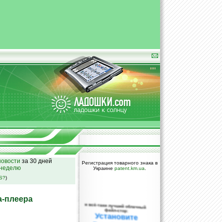
овости
за 30 дней
Регистрация товарного знака в
 неделю
Украине
patent.km.ua
.
SS?
)
а-плеера
и всё-таки лучший облачный
файл-стор:
Установите
DropBox уже
сегодня!
ПОЖАЛУЙСТА,