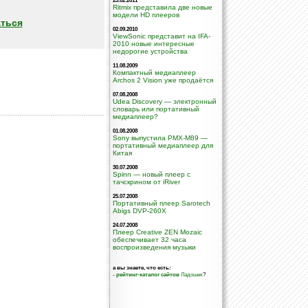
23.02.2011
Ritmix представила две новые
модели HD плееров
ться
02.09.2010
ViewSonic представит на IFA-
2010 новые интересные
недорогие устройства
11.08.2009
Компактный медиаплеер
Archos 2 Vision уже продаётся
07.08.2008
Udea Discovery — электронный
словарь или портативный
медиаплеер?
01.08.2008
Sony выпустила PMX-M89 —
портативный медиаплеер для
Китая
30.07.2008
Spinn — новый плеер с
тачскрином от iRiver
25.07.2008
Портативный плеер Sarotech
Abigs DVP-260X
24.07.2008
Плеер Creative ZEN Mozaic
обеспечивает 32 часа
воспроизведения музыки
а вы знаете, что есть:
-
рейтинг-каталог сайтов
Ладошек
?