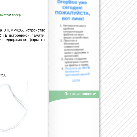
ройства
;
плеер
вот линк!
Автоматическая и
удобная
ра DTLMP42G. Устройство
синхронизация
файлов на всех
 ГБ встроенной памяти,
ваших устройствах;
 и поддерживает форматы
Простое и
безопасное
совместное
использование
папок с друзьями и
коллегами;
Легкое создание
публичных ссылок
на файлы и папки;
25 ГБ
Получите до
бесплатно,
приглашая друзей!
?50.
11234
Похожие новости: