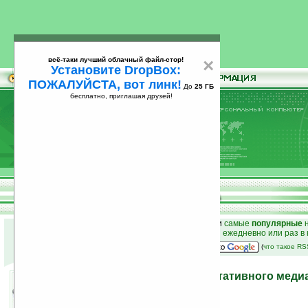
всё-таки лучший облачный файл-стор!
×
Установите DropBox:
ПОЖАЛУЙСТА, вот линк!
До
25 ГБ
бесплатно, приглашая друзей!
Установите
всё-таки лучший облачный файл-стор!
DropBox: ПОЖАЛУЙСТА, вот линк!
До
25
бесплатно, приглашая друзей!
ГБ
к началу раздела новостей
•
лучшие
новости
и
самые
популярные
н
простые
анонсы новостей
на email ежедневно или раз в
наш
на Google:
(
что такое R
Анонсирован выход портативного меди
DTLMP42G от Thanko
25.07.2008 15:04
просмотров: сегодня 1, всего 3248