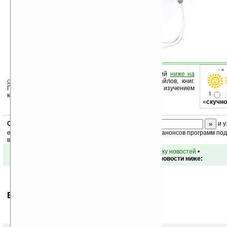
- «
Оцените новость и оставьте свой комментарий
ниже на
странице
,
подпишитесь
на рассылку новостей, файлов, книг.
Поддержите Ладошки своей посещаемостью, изучением
1
коммерческой информации, ссылками.
«
скучно
Скоро
конкурс
с призами! Подпишитесь:
и у
ежедневный или еженедельный дайджест новостей, анонсов программ под 
ваш почтовый ящик.
•
вернуться к списку новостей
•
Обсуждение этой новости ниже:
Ваше мнение будет первым.