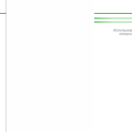
поддержите
Ладошки
Использов
гиперс