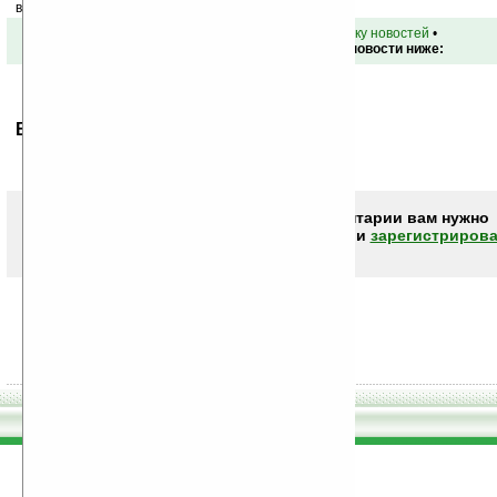
ваш почтовый ящик.
•
вернуться к списку новостей
•
Обсуждение этой новости ниже:
Ваше мнение будет первым.
Чтобы писать комментарии вам нужно
авторизоваться (войти)
или
зарегистрирова