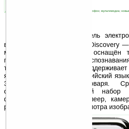
автор новости:
Ira_Korn
связанные темы:
PMP
;
аудио
;
видео
;
диктофон
;
мультимедиа
;
новы
гаджеты
;
словарь
К
орейский производитель электр
выпустил в продажу Udea Discovery —
мультимедиа-словарь. Он оснащён 
поддерживает функцию распознавания
текста. Устройство поддерживает
японский, китайский и английский язы
32 разнообразных словаря. Ср
особенностей — полный набор м
функций: видео- и МР3-плеер, камер
ридер, программа для просмотра изобр