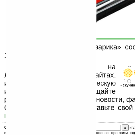
Стоимость такого «словарика» сос
180 долларов.
Устанавливайте линк на
- « 
Ладошки на своих сайтах,
1
изучайте коммерческую
«
скучно
информацию, посещайте
разделы сайта (форум, чат, новости, фа
Оцените эту новость и оставьте свой
ниже на странице
.
Скоро
конкурс
с призами! Подпишитесь:
и у
ежедневный или еженедельный дайджест новостей, анонсов программ под 