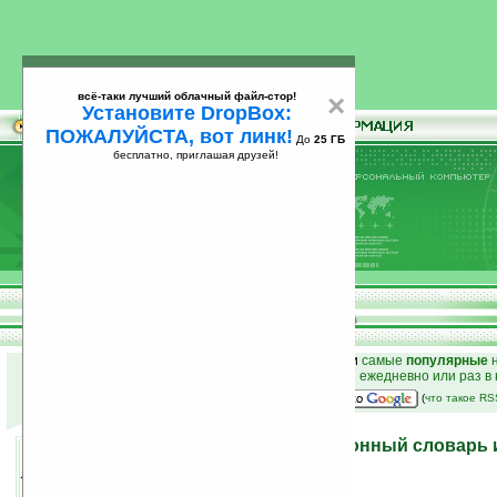
всё-таки лучший облачный файл-стор!
×
Установите DropBox:
ПОЖАЛУЙСТА, вот линк!
До
25 ГБ
бесплатно, приглашая друзей!
Установите
всё-таки лучший облачный файл-стор!
DropBox: ПОЖАЛУЙСТА, вот линк!
До
25
бесплатно, приглашая друзей!
ГБ
к началу раздела новостей
•
лучшие
новости
и
самые
популярные
н
простые
анонсы новостей
на email ежедневно или раз в
наш
на Google:
(
что такое R
Udea Discovery — электронный словарь
медиаплеер?
07.08.2008 19:15
просмотров: сегодня 1, всего 3981