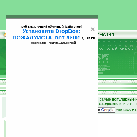
всё-таки лучший облачный файл-стор!
×
Установите DropBox:
ПОЖАЛУЙСТА, вот линк!
До
25 ГБ
бесплатно, приглашая друзей!
Установите
всё-таки лучший облачный файл-стор!
DropBox: ПОЖАЛУЙСТА, вот линк!
До
25
бесплатно, приглашая друзей!
ГБ
к началу раздела новостей
•
лучшие
новости
и
самые
популярные
н
простые
анонсы новостей
на email ежедневно или раз в
наш
на Google:
(
что такое R
Гаджет для Буратино
10.10.2008 20:01
просмотров: сегодня 1, всего 3416
автор новости:
Вячеслав Милованов