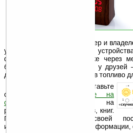
Себастьен Вале, дизайнер и владел
утверждает, что эти милые устройств
французских магазинах уже через ме
будьте осторожны в гостях у друзей
деревянный брусок годится в топливо д
Оцените новость и оставьте
- « 
свой комментарий
ниже на
1
странице
,
подпишитесь
на
«
скучно
рассылку новостей, файлов, книг.
Поддержите Ладошки своей посе
изучением коммерческой информации, 