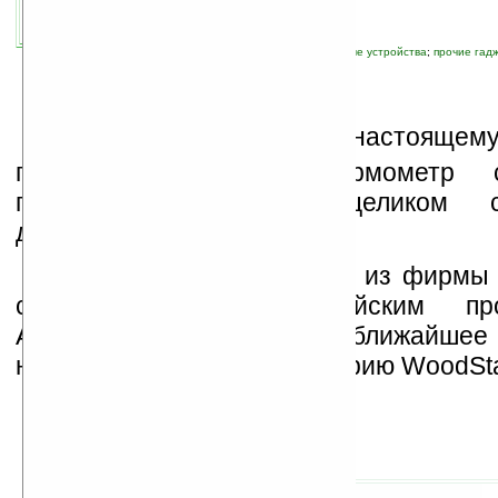
связанные темы:
будильник
;
дизайн
;
новые устройства
;
прочие гад
В
от вам — первый, по-настоящему
гаджет. Новые часы-термометр 
предсказания погоды целиком 
деревянного бруска.
Французские дизайнеры из фирмы
сотрудничестве с китайским про
AEROTIME выпускают в ближайшее
новейшую разработку — серию WoodSta