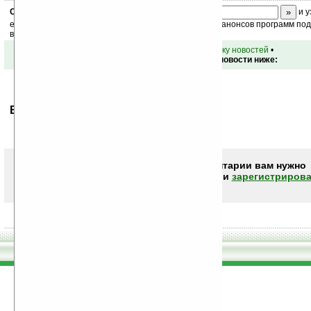
Скоро
конкурс
с призами! Подпишитесь:
и у
ежедневный или еженедельный дайджест новостей, анонсов программ под 
ваш почтовый ящик.
•
вернуться к списку новостей
•
Обсуждение этой новости ниже:
Ваше мнение будет первым.
Чтобы писать комментарии вам нужно
авторизоваться (войти)
или
зарегистрирова