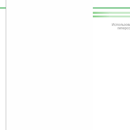
поддержите
Ладошки
Использов
гиперс