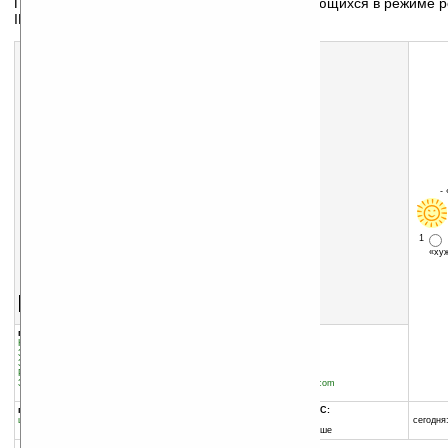
Просмотр телевизионных каналов, транслирующихся в режиме р
IP протоколу (то есть через Интернет)
-
1
«х
Скачать программу:
размер:
4589 Кб
скачать
программу
группы программы:
добавлена:
02.04.2009
Коммуникации и сети
:
Интернет
обновлена:
27.10.2010
Звук, музыка, медиа
:
Плееры
Звук, музыка, медиа
:
прочее
автор программы:
Разное
:
Развлечения
SPB Software House
Звук, музыка, медиа
:
Видео
www.spbsoftwarehouse.com
info@softspb.com
программа:
совместима с Pocket PC:
шареварная
ARM процессор и выше
сегодня:
Windows Mobile 5.0 и выше