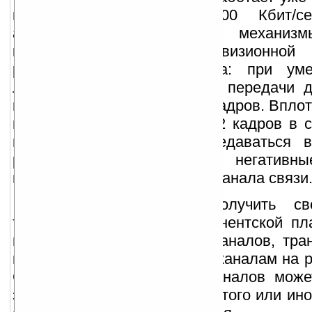
передачи данных от 200 Кбит/с
автоматический и ручной механизм
качества передачи телевизионной
реальному уровню сигнала: при ум
любым причинам) скорости передачи д
изменяет частоту передачи кадров. Впло
видео в режим передачи 1-2 кадров в с
при этом продолжает передаваться 
режиме, что сглаживает негативн
пользователя от ухудшения канала связи
Spb TV позволяет получить св
требующий подписки и абонентской пл
нескольким десяткам теле-каналов, тр
в Интернете, в том числе, к каналам на 
Список поддерживаемых каналов може
зависимости от доступности того или ин