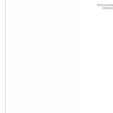
Использов
гиперс