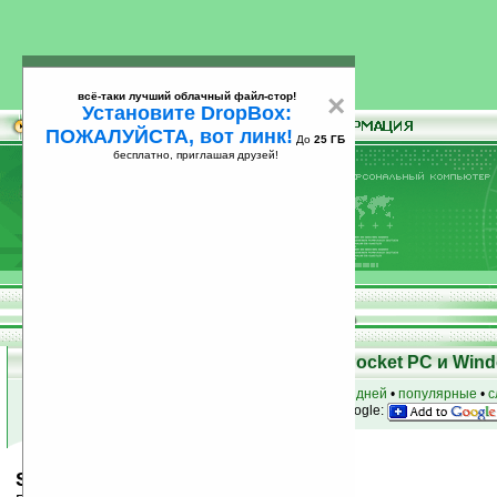
всё-таки лучший облачный файл-стор!
×
Установите DropBox:
ПОЖАЛУЙСТА, вот линк!
До
25 ГБ
бесплатно, приглашая друзей!
Установите
всё-таки лучший облачный файл-стор!
DropBox: ПОЖАЛУЙСТА, вот линк!
До
25
бесплатно, приглашая друзей!
ГБ
Скачать программы для КПК Pocket PC и Wind
к началу раздела
•
за сегодня
•
за 3 дня
•
за 7 дней
•
популярные
•
с
анонсы программ на email
• наш
на Google:
Spb TV v2.2.1 (Smartphone)