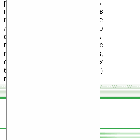
реклама (спам). Мы
поддерживаем авторов
программ и развитие
легального программного
обеспечения. Также мы
призываем Вас
поддерживать авторов,
особенно создающих
бесплатные (freeware)
программы.
поддержите
Ладошки