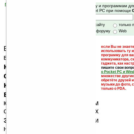
Помогите Ладошкам стать лучше
Поиск по сайту и программам дл
своей поддержкой.
Mobile и Pocket PC при помощи
Хочешь футболку?
только по сайту
только 
по сайту и форуму
Web
Еще раз обращаем
если Вы не знаете
использовать ту 
кейгены,
программу для ва
внимание, что
коммуникатора, с
гаджета, как настр
кряки - лекарства,
пишите свои вопр
о Pocket PC и Win
серийные номера,
множестве други
обретёте друзей и
ключи и ссылки на
музыки до фото, с
только о PDA.
варезные сайты
к публикации на нашем
сайте в комментариях
запрещены
, как и
несанкционированная