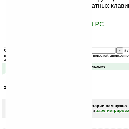
Полная поддержка аппаратных клав
управления.
Версия Spb TV для Pocket PC.
Скоро
конкурс
с призами! Подпишитесь:
и у
получайте ежедневный или еженедельный дайджест новостей, анонсов пр
акций сайта на ваш почтовый ящик.
Отзывы о программе
25.04.2009
-
Sjavushka
23:59
Да серийник бы
Чтобы писать комментарии вам нужно
авторизоваться (войти)
или
зарегистрирова