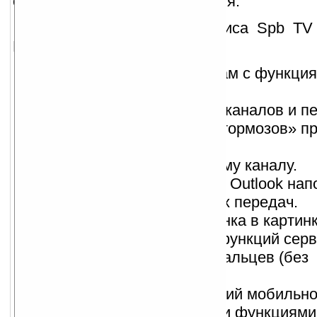
свободного Интернет-вещания.
Основные функции сервиса Spb TV
Mobile:
Проводник по телеканалам с функци
предпросмотра.
Реально быстрый запуск каналов и п
между ними — никаких «тормозов» п
переключении.
Телепрограмма по каждому каналу.
Возможность установки в Outlook на
время начала интересных передач.
Режим просмотра «картинка в картинк
Полная адаптация всех функций серв
управление с помощью пальцев (без
использования стилуса).
Гибкая интеграция функций мобильно
телевидения с основными функциями