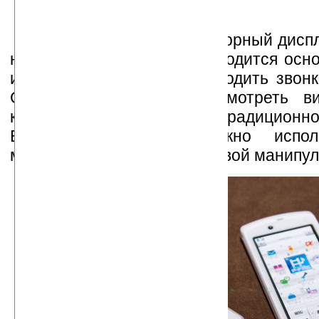
3.4-дюймовый LCD сенсорный дисп
на главном модуле, где находится осн
и с которого можно производить звонк
СМС, слушать музыку, смотреть ви
клавиатуры, помимо традиционн
Bluetooth-клавиатуры, можно испо
микрофон, спикерфон, игровой манипул