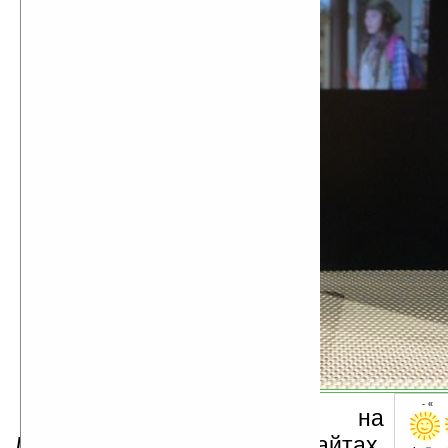
- « о
Устанавливайте линк на
Ладошки на своих сайтах,