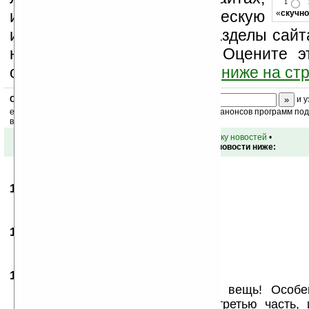
1
изучайте коммерческую
«
скучно
информацию, посещайте разделы сайта
новости, файлы, прочие). Оцените э
оставьте свой комментарий
ниже на ст
Скоро
конкурс
с призами! Подпишитесь:
и у
ежедневный или еженедельный дайджест новостей, анонсов программ под 
ваш почтовый ящик.
•
вернуться к списку новостей
•
Обсуждение этой новости ниже:
13.11.2009
- Plok2008
14:27
Первый!!
17.11.2009
- dezman
06:30
Прикольный
17.11.2009
- a13lex
12:51
Вот это я понимаю, интересная вещь! Особе
присоединить пико проектор, а третью часть, 