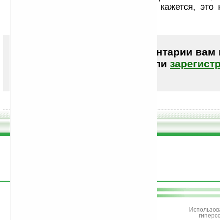
ДУ))) Главная проблема, как мне кажется, это 
части)))
Чтобы писать комментарии вам
авторизоваться (войти)
или
зарегист
поддержите
Ладошки
Использов
гиперс