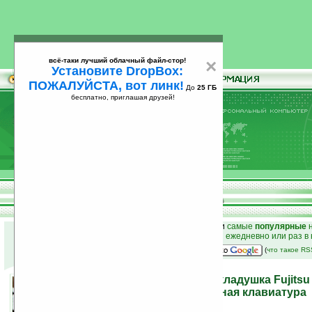
всё-таки лучший облачный файл-стор!
×
Установите DropBox:
ПОЖАЛУЙСТА, вот линк!
До
25 ГБ
бесплатно, приглашая друзей!
Установите
всё-таки лучший облачный файл-стор!
DropBox: ПОЖАЛУЙСТА, вот линк!
До
25
бесплатно, приглашая друзей!
ГБ
к началу раздела новостей
•
лучшие
новости
и
самые
популярные
н
простые
анонсы новостей
на email ежедневно или раз в
наш
на Google:
(
что такое R
Настоящий телефон-раскладушка Fujitsu 
телефон, проектор, двойная клавиатура
12.11.2009 14:26
просмотров: сегодня 2, всего 7313