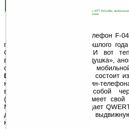
автор новости:
Владимир Литовченко
связанные темы:
CEATEC
;
DoCoMo
;
Fujitsu
;
NTT DoCoMo
;
мобильная
новые устройства
;
проектор
;
пульт управления
В
первые мобильный телефон F-04B
представлен в октябре прошлого года
CEATEC-2008 в Японии. И вот теп
воистину «телефон-раскладушка», ано
сети японского оператора мобильн
DoCoMo
. По сути, телефон состоит из
клавиатуры и тачскрин-телефон
взаимодействуют между собой чере
(каждая часть при этом имеет свой а
Модуль клавиатуры совмещает QWERT
для набора текста и выдвижну
клавиатуру.