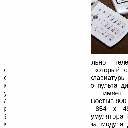
Кроме того, опционально те
снабдить Pico-проектором, который с
основным модулем вместо клавиатуры,
можно использовать вместо пульта ди
управления. Проектор имеет
аккумуляторную батарею емкостью 800
разрешение изображения 854 x 48
Емкость литий-ионного аккумулятора
мАч. Во время зарядки два модуля