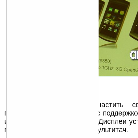
Archos планирует оснастить с
процессорами ARM Cortex с поддержк
и частотой 800МГц и 1ГГц. Дисплеи ус
поддерживать технологию мультитач.