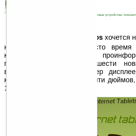
автор новости:
Владимир Литовченко
связанные темы:
Android
;
Archos
;
UMPC
;
новые устройства
;
планше
И
ли французским
Archos
хочется н
на конкурентов, или просто время
компания взяла да и проинфор
готовящихся к выпуску шести нов
восьмой генерации. Размер диспле
колеблется от трёх до десяти дюймов
100 до 350 долларов.