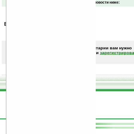
Обсуждение этой новости ниже:
Ваше мнение будет первым.
Чтобы писать комментарии вам нужно
авторизоваться (войти)
или
зарегистрирова
поддержите
Ладошки