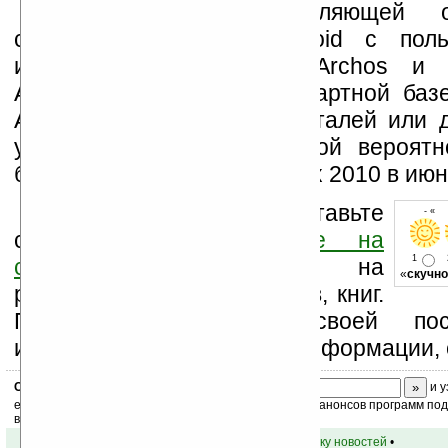
Скорее всего управляющей о
системой выступит Android с поль
интерфейсом компании Archos и 
AppLibs — заменой стандартной баз
Android Market. Больше деталей или 
увидеть таблеты с большой вероят
будет на выставке Computex 2010 в июн
Оцените новость и оставьте
- « 
свой комментарий
ниже на
1
странице
,
подпишитесь
на
«
скучно
рассылку новостей, файлов, книг.
Поддержите Ладошки своей посе
изучением коммерческой информации, 
Скоро
конкурс
с призами! Подпишитесь:
и у
ежедневный или еженедельный дайджест новостей, анонсов программ под 
ваш почтовый ящик.
•
вернуться к списку новостей
•