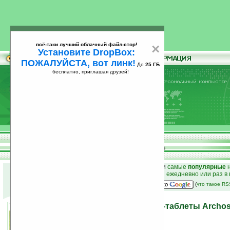
всё-таки лучший облачный файл-стор!
×
Установите DropBox:
ПОЖАЛУЙСТА, вот линк!
До
25 ГБ
бесплатно, приглашая друзей!
Установите
всё-таки лучший облачный файл-стор!
DropBox: ПОЖАЛУЙСТА, вот линк!
До
25
бесплатно, приглашая друзей!
ГБ
к началу раздела новостей
•
лучшие
новости
и
самые
популярные
н
простые
анонсы новостей
на email ежедневно или раз в
наш
на Google:
(
что такое R
Анонсированы интернет-таблеты Archo
генерации
12.04.2010 19:10
просмотров: сегодня 4, всего 4532