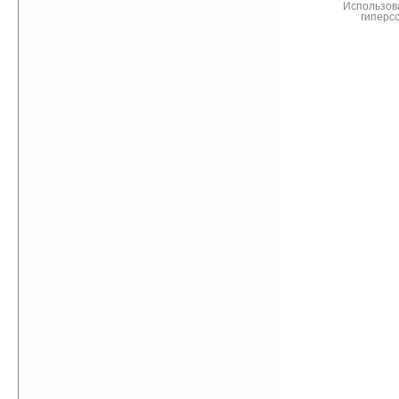
Использов
гиперс