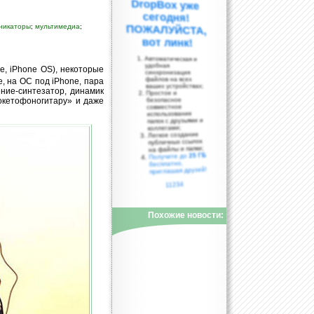
никаторы
;
мультимедиа
;
вот линк!
Автоматическая и
удобная
e, iPhone OS), некоторые
синхронизация
файлов на всех
, на ОC под iPhone, пара
ваших устройствах;
ние-синтезатор, динамик
Простое и
окетофоногитару» и даже
безопасное
совместное
использование
папок с друзьями и
коллегами;
Легкое создание
публичных ссылок
на файлы и папки;
25 ГБ
Получите до
бесплатно,
приглашая друзей!
11234
Похожие новости: