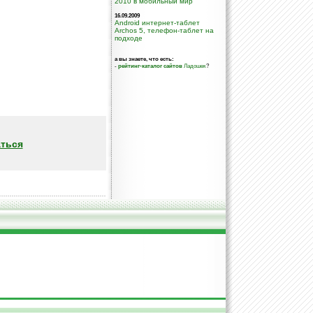
2010 в мобильный мир
16.09.2009
Android интернет-таблет
Archos 5, телефон-таблет на
подходе
а вы знаете, что есть:
-
рейтинг-каталог сайтов
Ладошек
?
ться