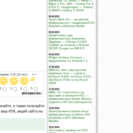
Samsung: ОС Bada — Wave 2,
Wave 2 Pro, WM — Omnia Pro 4
и Pro 5, «андроиды» — Galaxy
3 I5800 и Galaxy 5 I5500
06.04.2010
Touch MAX 2G — китайский
коммуникатор с поддержкой ОС
Android и Windows Mobile
03.03.2010
Засветились два
коммуникатора компании
Gigabyte — GSmart G1305
Codfish на Android и GSmart
S1205 Cougar на WM 6.5
24.02.2010
Philips GoGear Connect —
медиаплеер на Android 2.1
17.02.2010
MWC10: пять «выстрелов»
компании Acer — Liquid e,
ценка: 4.31 (13 чел.) » +
beTouch E400, beTouch E110,
neoTouch P300 и neoTouch
P400
2
3
4
5
17.02.2010
MWC '10: отметилась на
интересно
»
выставке и компания HTC —
коммуникаторы Desire (Bravo),
Legend и HD mini (обновлено)
знайте, а также получайте
12.02.2010
ваш КПК, акций сайта на
Анонсированы Garmin-Asus
коммуникаторы nuvifone A50
(Android) и M10 (Windows
Mobile)
15.01.2010
Что нового привнесла CES