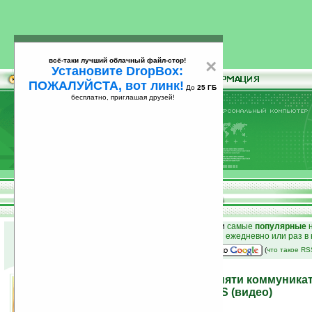
всё-таки лучший облачный файл-стор!
×
Установите DropBox:
ПОЖАЛУЙСТА, вот линк!
До
25 ГБ
бесплатно, приглашая друзей!
Установите
всё-таки лучший облачный файл-стор!
DropBox: ПОЖАЛУЙСТА, вот линк!
До
25
бесплатно, приглашая друзей!
ГБ
к началу раздела новостей
•
лучшие
новости
и
самые
популярные
н
простые
анонсы новостей
на email ежедневно или раз в
наш
на Google:
(
что такое R
«Покетофоногитара» из пяти коммуникат
Windows Mobile, iPhone OS (видео)
11.05.2010 17:00
просмотров: сегодня 2, всего 4954