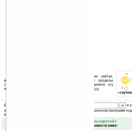
- « о
Устанавливайте линк на Ладошки на своих сайтах,
изучайте коммерческую информацию, посещайте разделы
сайта (форум, чат, новости, файлы, прочие). Оцените эту
1
новость и оставьте свой комментарий
ниже на странице
.
«
скучно
Скоро
конкурс
с призами! Подпишитесь:
и у
ежедневный или еженедельный дайджест новостей, анонсов программ под 
ваш почтовый ящик.
•
вернуться к списку новостей
•
Обсуждение этой новости ниже: