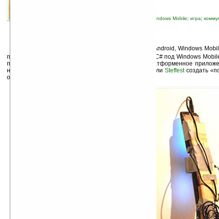
автор новости:
Владимир Литовченко
связанные темы:
Android
;
iPhone
;
Java
;
Windows Mobile
;
игра
;
комму
прочие гаджеты
П
ять коммуникаторов на трёх платформах (Android, Windows Mobil
познания в программировании на Java под android, C# под Windows Mobile
приложений от сторонних разработчиков, кросс-платформенное приложе
на аккумуляторной батарее и рулон скотча позволили
Steffest
создать «п
освоить игру на ней. Смотрим и удивляемся :)