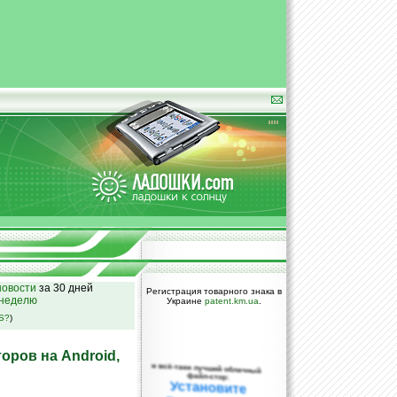
овости
за 30 дней
Регистрация товарного знака в
 неделю
Украине
patent.km.ua
.
SS?
)
оров на Android,
и всё-таки лучший облачный
файл-стор:
Установите
DropBox уже
сегодня!
ПОЖАЛУЙСТА,