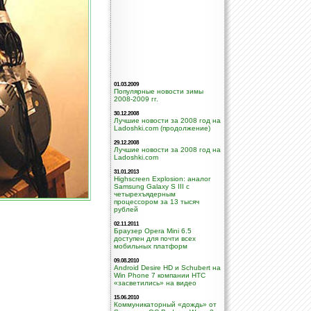
01.03.2009
Популярные новости зимы
2008-2009 гг.
30.12.2008
Лучшие новости за 2008 год на
Ladoshki.com (продолжение)
29.12.2008
Лучшие новости за 2008 год на
Ladoshki.com
31.01.2013
Highscreen Explosion: аналог
Samsung Galaxy S III с
четырехъядерным
процессором за 13 тысяч
рублей
02.11.2011
Браузер Opera Mini 6.5
доступен для почти всех
мобильных платформ
09.08.2010
Android Desire HD и Schubert на
Win Phone 7 компании НТС
«засветились» на видео
15.06.2010
Коммуникаторный «дождь» от