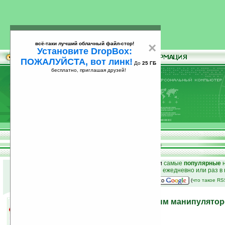
всё-таки лучший облачный файл-стор!
×
Установите DropBox:
ПОЖАЛУЙСТА, вот линк!
До
25 ГБ
бесплатно, приглашая друзей!
Установите
всё-таки лучший облачный файл-стор!
DropBox: ПОЖАЛУЙСТА, вот линк!
До
25
бесплатно, приглашая друзей!
ГБ
к началу раздела новостей
•
лучшие
новости
и
самые
популярные
н
простые
анонсы новостей
на email ежедневно или раз в
наш
на Google:
(
что такое R
A4Tech стал официальным манипулятор
финала WCG 2010
21.07.2010 19:36
просмотров: сегодня 1, всего 4104