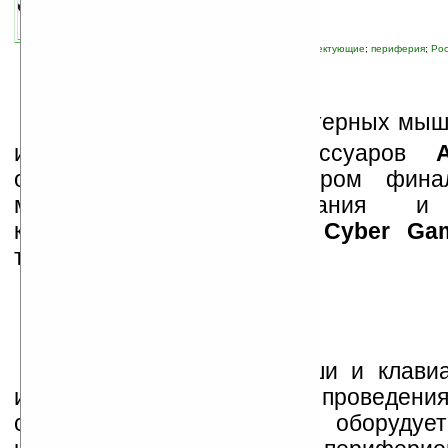
автор новости:
Роман Алексеев
связанные темы:
игра
;
клавиатура
;
комплектующие
;
периферия
;
Рос
П
роизводитель компьютерных мыше
и мультимедийных аксессуаров
официальным манипулятором фина
международного состязания и
компьютерных игр
World Cyber Ga
территории России.
Было решено, что мыши и клави
идеально подходят для проведени
соревнований — A4Tech оборудуе