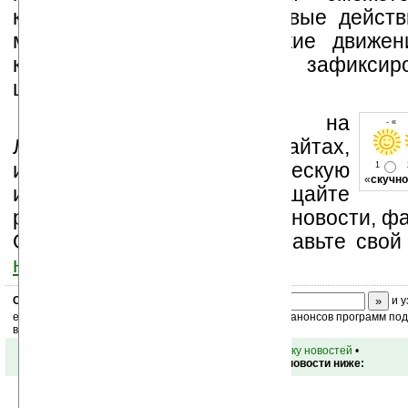
контролировать ваши игровые действ
мышью даже самые резкие движени
курсора позволяет быстро зафиксир
шутерах!
Устанавливайте линк на
- « 
Ладошки на своих сайтах,
изучайте коммерческую
1
«
скучно
информацию, посещайте
разделы сайта (форум, чат, новости, фа
Оцените эту новость и оставьте свой
ниже на странице
.
Скоро
конкурс
с призами! Подпишитесь:
и у
ежедневный или еженедельный дайджест новостей, анонсов программ под 
ваш почтовый ящик.
•
вернуться к списку новостей
•
Обсуждение этой новости ниже: