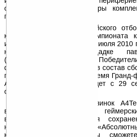
игровых столов своей перифери
обеспечит призовые наборы компле
победителей.
Решающий этап российского отбо
крупнейшего мирового чемпионата 
игр будет проведен 23 и 24 июля 2010 
на специальной площадке па
(Электрификация) на ВВЦ. Победители
финала WCG 2010 войдут в состав сбо
представлять Россию во время Гранд-
Анджелесе, который пройдет с 29 с
октября.
Среди актуальных новинок A4Te
выделяются продвинутые геймер
встроенной памятью для сохране
настроек и функцией «Абсолютн
курсора» — теперь вы сможете