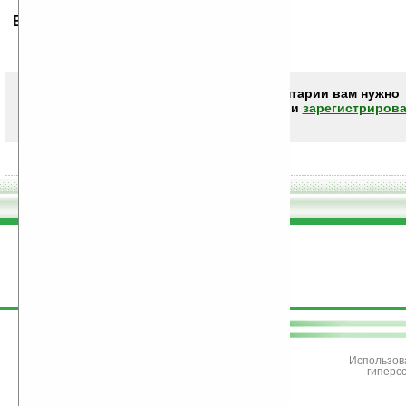
Ваше мнение будет первым.
Чтобы писать комментарии вам нужно
авторизоваться (войти)
или
зарегистрирова
поддержите
Ладошки
Использов
гиперс