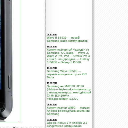
05.10.2010
Wave II S8530 — новый
Samsung Bada коммуникатор
15.06.2010
Коммуникаторный «дождь» от
Samsung: ОС Bada — Wave 2,
Wave 2 Pro, WM — Omnia Pro 4
и Pro 5, «андроиды» — Galaxy
3 I5800 и Galaxy 5 I5500
15.02.2010
Samsung Wave S8500 —
первый коммуникатор на ОС
Bada
15.02.2010
Samsung на MWC10: i8520
(Halo) — high-end коммуникатор
с пикопроектором, молодёжный
Ch@t B3410W и
«внедорожник» E2370
08.12.2010
Коммуникатор W899 — первая
Android-раскладушка компании
Samsung
07.12.2010
Google Nexus S и Android 2.3
Gingerbread официально