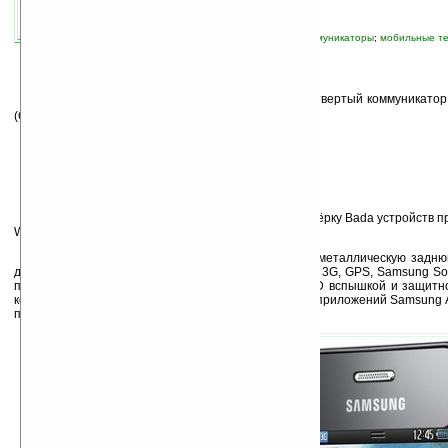
автор новости:
Владимир Литовченко
связанные темы:
Bada OS
;
Samsung
;
коммуникаторы
;
мобильные т
смартфоны
;
смартфоны и коммуникаторы
S
amsung
официально анонсировала свой четвертый коммуникато
(GT-S7320E).
Теперь кроме представленного Wave 723 четвёрку Bada устройств 
Wave 2 и Wave 2 Pro.
Коммуникатор имеет толщину всего 11.8мм, металлическую задн
дюймовым WQVGA TFT дисплеем, Wi-Fi 802.11 b/g/n, 3G, GPS, Samsung So
под наушники, Bluetooth 3.0, камерой на 5 Мп с LED вспышкой и защит
кожаным покрытием. Wave 723 имеет доступ к базе приложений Samsung 
пользовательский интерфейс TouchWiz.