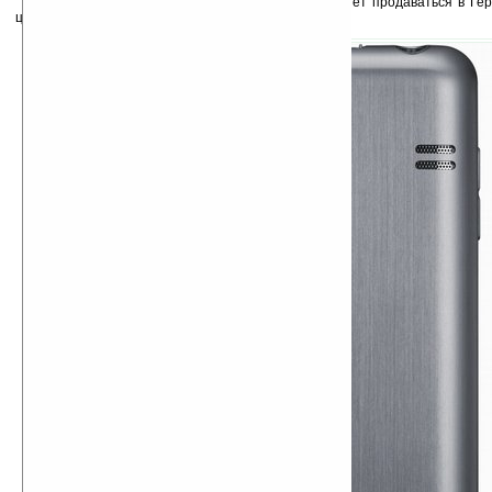
Начиная с сентября Samsung Wave 723 начнет продаваться в Ге
цена на коммуникатор — ?240 ($305).