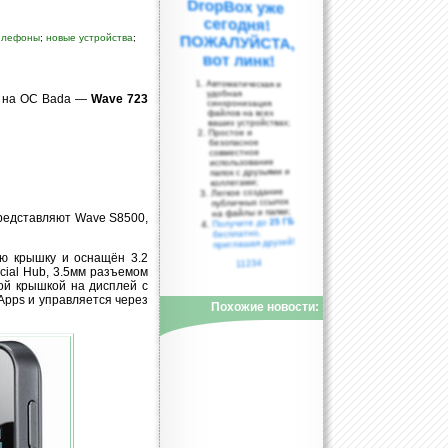
елефоны
;
новые устройства
;
вот линк!
Автоматическая и
удобная
р на ОС Bada —
Wave 723
синхронизация
файлов на всех
ваших устройствах;
Простое и
безопасное
совместное
использование
папок с друзьями и
коллегами;
Легкое создание
публичных ссылок
на файлы и папки;
представляют Wave S8500,
25 ГБ
Получите до
бесплатно,
приглашая друзей!
юю крышку и оснащён 3.2
11234
cial Hub, 3.5мм разъемом
ной крышкой на дисплей с
Apps и управляется через
Похожие новости: