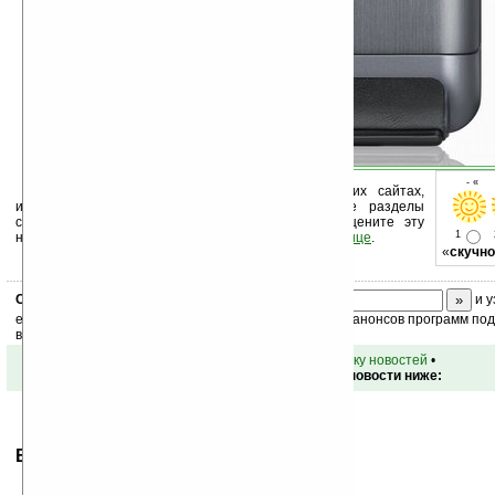
- « о
Устанавливайте линк на Ладошки на своих сайтах,
изучайте коммерческую информацию, посещайте разделы
сайта (форум, чат, новости, файлы, прочие). Оцените эту
1
новость и оставьте свой комментарий
ниже на странице
.
«
скучно
Скоро
конкурс
с призами! Подпишитесь:
и у
ежедневный или еженедельный дайджест новостей, анонсов программ под 
ваш почтовый ящик.
•
вернуться к списку новостей
•
Обсуждение этой новости ниже:
Ваше мнение будет первым.