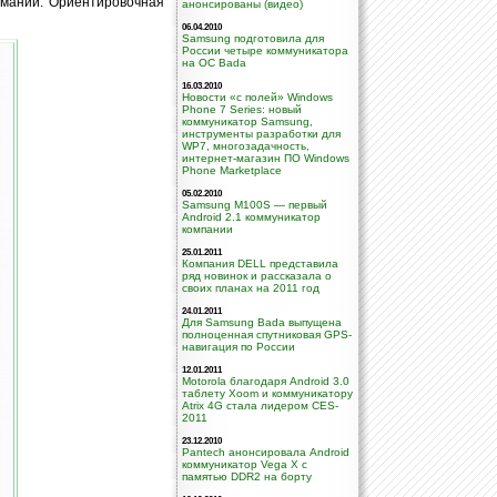
рмании. Ориентировочная
анонсированы (видео)
06.04.2010
Samsung подготовила для
России четыре коммуникатора
на ОС Bada
16.03.2010
Новости «с полей» Windows
Phone 7 Series: новый
коммуникатор Samsung,
инструменты разработки для
WP7, многозадачность,
интернет-магазин ПО Windows
Phone Marketplace
05.02.2010
Samsung M100S — первый
Android 2.1 коммуникатор
компании
25.01.2011
Компания DELL представила
ряд новинок и рассказала о
своих планах на 2011 год
24.01.2011
Для Samsung Bada выпущена
полноценная спутниковая GPS-
навигация по России
12.01.2011
Motorola благодаря Android 3.0
таблету Xoom и коммуникатору
Atrix 4G стала лидером CES-
2011
23.12.2010
Pantech анонсировала Android
коммуникатор Vega X с
памятью DDR2 на борту