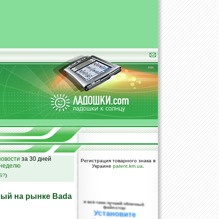
овости
за 30 дней
Регистрация товарного знака в
 неделю
Украине
patent.km.ua
.
SS?
)
тый на рынке Bada
и всё-таки лучший облачный
файл-стор:
Установите
DropBox уже
сегодня!
ПОЖАЛУЙСТА,