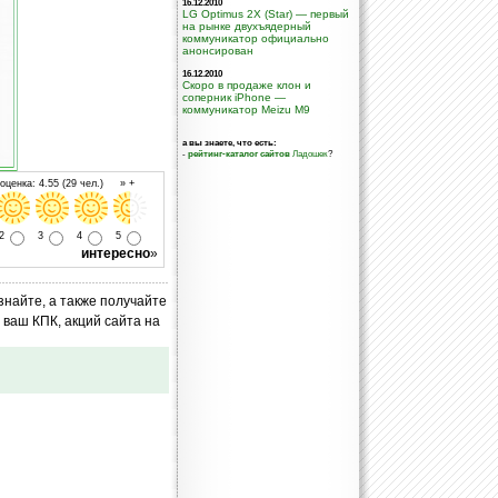
16.12.2010
LG Optimus 2X (Star) — первый
на рынке двухъядерный
коммуникатор официально
анонсирован
16.12.2010
Скоро в продаже клон и
соперник iPhone —
коммуникатор Meizu M9
а вы знаете, что есть:
-
рейтинг-каталог сайтов
Ладошек
?
ценка: 4.55 (29 чел.) » +
2
3
4
5
интересно
»
знайте, а также получайте
ваш КПК, акций сайта на