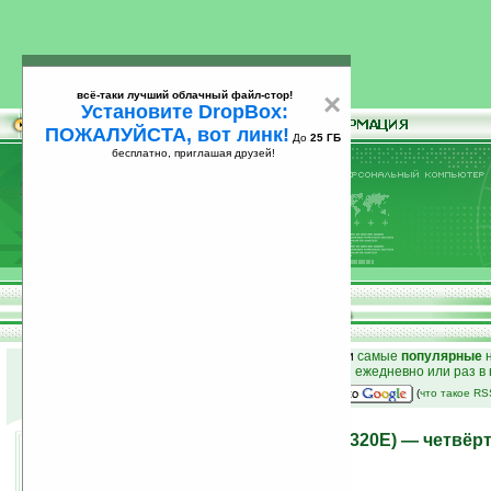
всё-таки лучший облачный файл-стор!
×
Установите DropBox:
ПОЖАЛУЙСТА, вот линк!
До
25 ГБ
бесплатно, приглашая друзей!
Установите
всё-таки лучший облачный файл-стор!
DropBox: ПОЖАЛУЙСТА, вот линк!
До
25
бесплатно, приглашая друзей!
ГБ
к началу раздела новостей
•
лучшие
новости
и
самые
популярные
н
простые
анонсы новостей
на email ежедневно или раз в
наш
на Google:
(
что такое R
Samsung Wave 723 (GT-S7320E) — четвёр
коммуникатор
30.08.2010 22:09
просмотров: сегодня 2, всего 5909