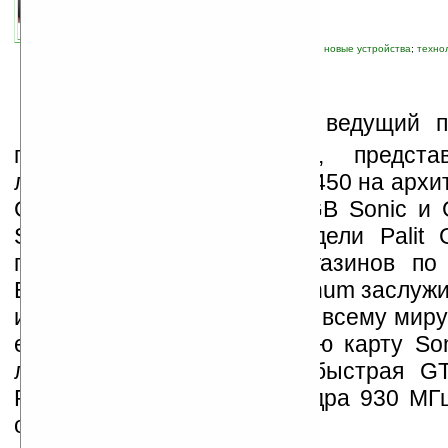
автор новости:
Роман Алексеев
связанные темы:
3D
;
nVidia
;
мультимедиа
;
новые устройства
;
техно
P
alit Microsystems Ltd, ведущий 
графических ускорителей, предста
линейку плат GeForce GTS 450 на архит
GTS 450 1GB, GTS 450 1GB Sonic и
Sonic Platinum. Новые модели Palit
поступают на склады магазинов по
Видеокарты Palit Sonic Platinum заслуж
и награды ведущих СМИ по всему миру. 
еще одну производительную карту Son
линейке GTS450. Самая быстрая GT
Platinum 1GB с частотой ядра 930 МГ
обычные модели GTS 450.