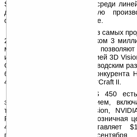
Sonic Platinum – королева среди лин
демонстрирует высочайшую произво
оставаясь доступной по цене.
StarCraft II стала одной из самых п
2010 года, разойдясь тиражом 3 милл
месяц. Видеокарты Palit 400 позволяют 
игру еще глубже с технологией 3D Visio
GTS 450 Sonic Platinum с заводским ра
быстрее своего главного конкурента 
40% быстрее HD 5750 в StarCraft II.
У видеокарт Palit GTS 450 ест
завладеть вашим вниманием, включ
технологии NVIDIA 3D Vision, NVIDI
PhysX. Рекомендованная розничная це
450 Sonic Platinum составляет $1
появятся в продаже в конце сентября.