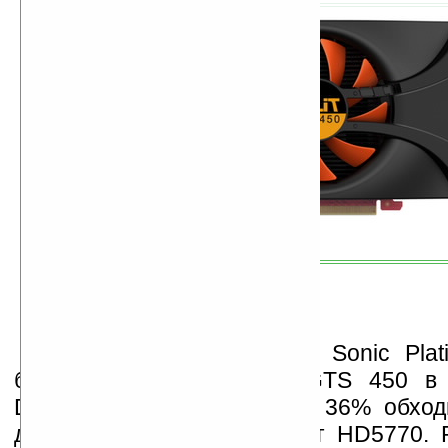
Palit GeForce GTS 450 Sonic Pla
быстрее неразогнанных GTS 450 в 
DX10, кроме того, она на 36% обхо
даже на 8% отрывается от HD5770. P