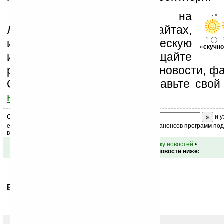
Устанавливайте линк на
- « 
Ладошки на своих сайтах,
1
изучайте коммерческую
«
скучно
информацию, посещайте
разделы сайта (форум, чат, новости, фа
Оцените эту новость и оставьте свой
ниже на странице
.
Скоро
конкурс
с призами! Подпишитесь:
и у
ежедневный или еженедельный дайджест новостей, анонсов программ под 
ваш почтовый ящик.
•
вернуться к списку новостей
•
Обсуждение этой новости ниже:
Ваше мнение будет первым.