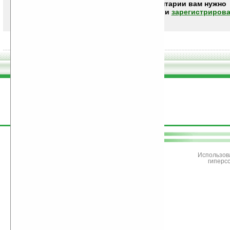
Чтобы писать комментарии вам нужно
авторизоваться (войти)
или
зарегистрирова
поддержите
Ладошки
Использов
гиперс