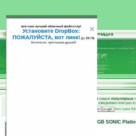
всё-таки лучший облачный файл-стор!
×
Установите DropBox:
ПОЖАЛУЙСТА, вот линк!
До
25 ГБ
бесплатно, приглашая друзей!
Установите
всё-таки лучший облачный файл-стор!
DropBox: ПОЖАЛУЙСТА, вот линк!
До
25
бесплатно, приглашая друзей!
ГБ
к началу раздела новостей
•
лучшие
новости
и
самые
популярные
н
простые
анонсы новостей
на email ежедневно или раз в
наш
на Google:
(
что такое R
Самая быстрая GTS 450 1GB SONIC Platin
продаже
13.09.2010 22:30
просмотров: сегодня 1, всего 4928