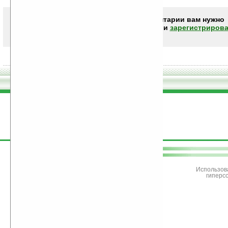
Чтобы писать комментарии вам нужно
авторизоваться (войти)
или
зарегистрирова
поддержите
Ладошки
Использов
гиперс