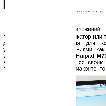
автор новости:
Владимир Литовченко
связанные темы:
Android
;
новые устройства
;
планшетные ПК
;
пульт
С
уществует масса приложений,
превратить Android-коммуникатор или т
дистанционного управления для к
управлять такими приложениями как
Winamp через Wi-Fi. А вот
Haipad M7
является первым таблетом со своим
пультом для управления медиаконтенто