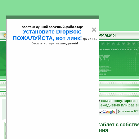
всё-таки лучший облачный файл-стор!
×
Установите DropBox:
ПОЖАЛУЙСТА, вот линк!
До
25 ГБ
бесплатно, приглашая друзей!
Установите
всё-таки лучший облачный файл-стор!
DropBox: ПОЖАЛУЙСТА, вот линк!
До
25
бесплатно, приглашая друзей!
ГБ
к началу раздела новостей
•
лучшие
новости
и
самые
популярные
н
простые
анонсы новостей
на email ежедневно или раз в
наш
на Google:
(
что такое R
Haipad M701R — Android-таблет с собст
дистанционного управления
22.09.2010 22:17
просмотров: сегодня 3, всего 6885