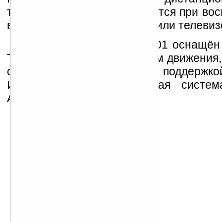
таблету очень даже пригодится при во
видео на внешнем дисплее или телевиз
В остальном Haipad M701 оснащён
Telechips TCC8902, датчиком движения
сенсорным дисплеем с поддержкой
Используемая операционная систе
Android 2.1.