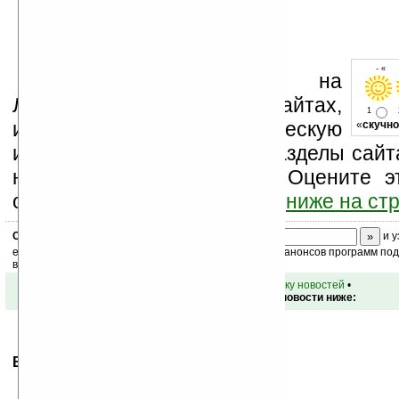
- « о
Устанавливайте линк на
Ладошки на своих сайтах,
1
изучайте коммерческую
«
скучно
информацию, посещайте разделы сайта
новости, файлы, прочие). Оцените э
оставьте свой комментарий
ниже на ст
Скоро
конкурс
с призами! Подпишитесь:
и у
ежедневный или еженедельный дайджест новостей, анонсов программ под 
ваш почтовый ящик.
•
вернуться к списку новостей
•
Обсуждение этой новости ниже:
Ваше мнение будет первым.