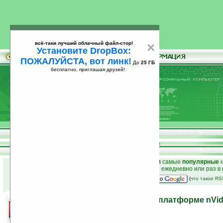
всё-таки лучший облачный файл-стор!
×
Установите DropBox:
ПОЖАЛУЙСТА, вот линк!
До
25 ГБ
бесплатно, приглашая друзей!
Установите
всё-таки лучший облачный файл-стор!
DropBox: ПОЖАЛУЙСТА, вот линк!
До
25
бесплатно, приглашая друзей!
ГБ
к началу раздела новостей
•
лучшие
новости
и
самые
популярные
н
простые
анонсы новостей
на email ежедневно или раз в
наш
на Google:
(
что такое R
Нетбук LifeTouch Note на платформе nVidi
15.02.2011 22:11
просмотров: сегодня 4, всего 5831
автор новости:
Роман Алексеев