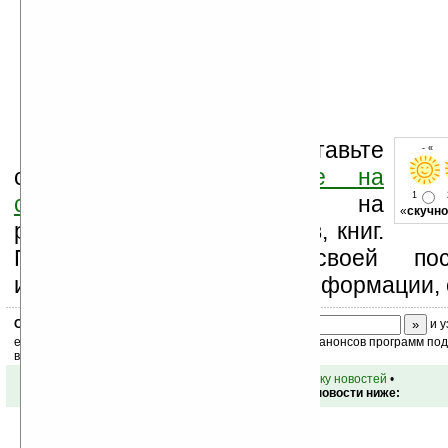
Оцените новость и оставьте
- « о
свой комментарий
ниже на
1
странице
,
подпишитесь
на
«
скучно
рассылку новостей, файлов, книг.
Поддержите Ладошки своей посе
изучением коммерческой информации, 
Скоро
конкурс
с призами! Подпишитесь:
и у
ежедневный или еженедельный дайджест новостей, анонсов программ под 
ваш почтовый ящик.
•
вернуться к списку новостей
•
Обсуждение этой новости ниже: