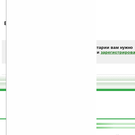
Ваше мнение будет первым.
Чтобы писать комментарии вам нужно
авторизоваться (войти)
или
зарегистрирова
поддержите
Ладошки