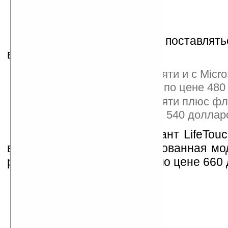
В Японии новинка будет поставлять
в двух конфигурациях:
с 2 ГБ встроенной памяти и с Micr
такой же вместимости по цене 480
с 8 ГБ встроенной памяти плюс ф
памяти на 8ГБ по цене 540 доллар
В апреле появится вариант LifeTouc
встроенной памяти, оборудованная мо
работы в мобильных сетях по цене 660 