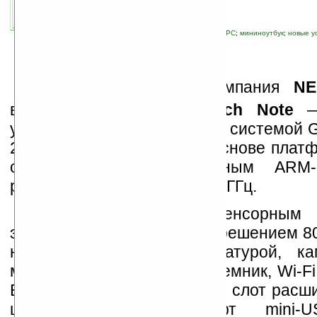
связанные темы:
Android
;
NEC
;
nVidia
;
UMPC
;
мининоутбук
;
новые у
В
марте японская компания
NE
выпустить нетбук
LifeTouch Note
— 
устройство с операционной системой G
2.2. Аппарат построен на основе плат
от nVidia с двухъядерным ARM-п
работающим на частоте 1,0 ГГц.
Новинка оснащена сенсорным 
экраном на 7 дюймов с разрешением 80
на дюйм, QWERTY-клавиатурой, к
мегапикселя. Есть GPS-приемник, Wi-Fi 
Bluetooth 2.1, акселерометр, слот рас
цифровой компас, порт mini-U