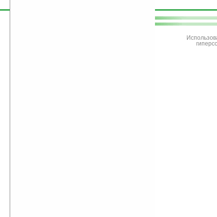
поддержите
Ладошки
Использов
гиперс