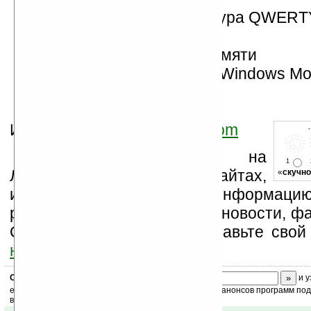
горизонтальная клавиатура QWERT
mini USB-порт
mini SD-слот для карт памяти
операционная система: Windows Mobi
Pocket PC
Источник:
www.msmobiles.com
Устанавливайте линк на
1
Ладошки на своих сайтах,
«
скучно
изучайте коммерческую информацию
разделы сайта (форум, чат, новости, фа
Оцените эту новость и оставьте свой
ниже на странице
.
Скоро
конкурс
с призами! Подпишитесь:
и у
ежедневный или еженедельный дайджест новостей, анонсов программ под 
ваш почтовый ящик.