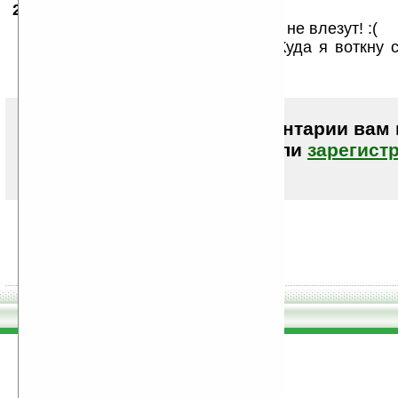
20.09.2005
- Chamie
20:41
Вот только русские буквы на клаву не влезут! :(
Да и зачем там _МИНИ_ SD? :( Куда я воткну 
флэшку? ;(
Чтобы писать комментарии вам
авторизоваться (войти)
или
зарегист