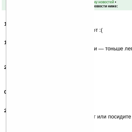
•
вернуться к списку новостей
•
Обсуждение этой новости ниже:
17.06.2005
- aZm
16:17
Ну и нафига они туда клаву толкают :(
19.07.2005
- Ярослав
13:20
ну ниче — будет и модел без клавки — тоньше ле
(надеюсь)
26.08.2005
-
ZaRi
14:47
Ну и нафига там камера?
Клава рулёз!
01.09.2005
-
Oleg
17:03
А мне нравиться:)
20.09.2005
- Chamie
20:40
Клава рулит! Понабивайте-ка текст или посидите
;)))