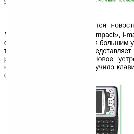
связанные темы:
EDGE
;
HTC
;
HTC Wizard
;
Pocket PC
;
Pocket PC Phone Edition, покетофо
устройства
Н
и для кого не является новос
Magician («T-Mobile MDA Compact», i-ma
от компании HTC пользуется большим у
теперь компания HTC представляет
разработку HTC Wizard. Новое устр
немного толще, но зато получило клави
стандарта.