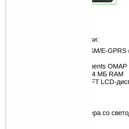
Основные характеристики:
четырехдиапазонный GSM/E-GPRS 
850/900/1800/1900 MГц
процессор: Texas Instruments OMAP
память: 128 MБ ROM и 64 MБ RAM
2,8-дюймовый (QVGA) TFT LCD-дис
Bluetooth
Wi-Fi 802.11b
IrDA
2.1-мегапиксельная камера со свет
вспышкой
два динамика