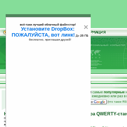
всё-таки лучший облачный файл-стор!
×
Установите DropBox:
ПОЖАЛУЙСТА, вот линк!
До
25 ГБ
бесплатно, приглашая друзей!
Установите
всё-таки лучший облачный файл-стор!
DropBox: ПОЖАЛУЙСТА, вот линк!
До
25
бесплатно, приглашая друзей!
ГБ
к началу раздела новостей
•
лучшие
новости
и
самые
популярные
н
простые
анонсы новостей
на email ежедневно или раз в
наш
на Google:
(
что такое R
HTC Wizard = HTC Magician + клавиатура QWERTY-ста
03.06.2005 16:27
просмотров: сегодня 1, всего 4499
автор новости:
BlackFlame