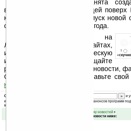
PalmSource сейчас занята созд
версии Palm OS, работающей поверх L
компания не планирует выпуск новой 
системы, раньше лета 2006 года.
Устанавливайте линк на
Ладошки на своих сайтах,
1
изучайте коммерческую
«
скучно
информацию, посещайте
разделы сайта (форум, чат, новости, фа
Оцените эту новость и оставьте свой
ниже на странице
.
Скоро
конкурс
с призами! Подпишитесь:
и у
ежедневный или еженедельный дайджест новостей, анонсов программ под 
ваш почтовый ящик.
•
вернуться к списку новостей
•
Обсуждение этой новости ниже: