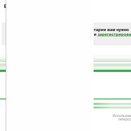
Ваше мнение будет первым.
Чтобы писать комментарии вам нужно
авторизоваться (войти)
или
зарегистрирова
поддержите
Ладошки
Использов
гиперс