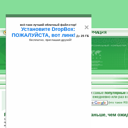
всё-таки лучший облачный файл-стор!
×
Установите DropBox:
ПОЖАЛУЙСТА, вот линк!
До
25 ГБ
бесплатно, приглашая друзей!
Установите
всё-таки лучший облачный файл-стор!
DropBox: ПОЖАЛУЙСТА, вот линк!
До
25
бесплатно, приглашая друзей!
ГБ
к началу раздела новостей
•
лучшие
новости
и
самые
популярные
н
простые
анонсы новостей
на email ежедневно или раз в
наш
на Google:
(
что такое R
Palm выпустит смартфоны на Linux раньше, чем ожи
10.10.2005 14:56
просмотров: сегодня 3, всего 2038
источник:
www.palminfocenter.com