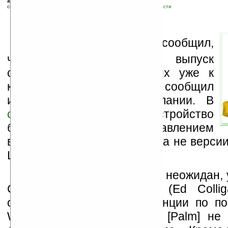
автор новости:
Вячеслав Черников (devious)
связанные темы:
Linux
;
Palm
;
PalmSource
;
корпоративные новости
С
айт
LinuxDevices.com
сообщил,
что Palm может начать выпуск
смартфонов на базе Linux уже к
концу этого года. Это сообщил
источник, близкий к компании. В
статье
написано, что устройство
будет работать под управлением
версии Linux от Wind River, а не верси
Linux от PalmSource.
Этот шаг, конечно, очень неожидан,
CEO Palm, Эд Коллиган (Ed Collig
отметил на пресс-конференции по по
Windows Mobile, что «Мы [Palm] не