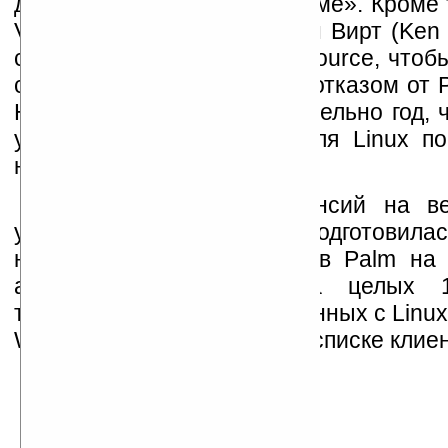
другой операционной системе». Кроме 
VP Palm по маркетингу, Кен Вирт (Ken 
сказал — «Мы ждем PalmSource, чтобы
среду Palm на Linux перед отказом от Pa
Нам потребуется приблизительно год, 
устройство на Palm OS для Linux пос
новая ОС будет готова».
Открытые списки вакансий на в
указывают, что компания подготовила
нового поколения устройств Palm на 
августе, компания имела целых 
технических позиций, связанных с Linux
Wind River Palm значится в списке клие