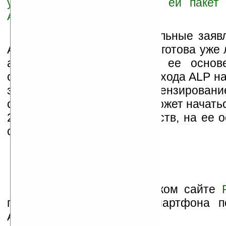
увеличила принадлежащий ей пакет 
ACCESS
.
Несмотря на первоначальные заявл
Access Linux Platform будет готова уже 
а поставки устройств на ее основ
осенью, реальные сроки выхода ALP н
заметно сдвинутыми. Лицензировани
системы производителям может начатьс
2006 года, а выпуск устройств, на ее 
случае, — в 2007 году.
Дополнение: на испанском сайте
появились фотографии смартфона п
ALP.