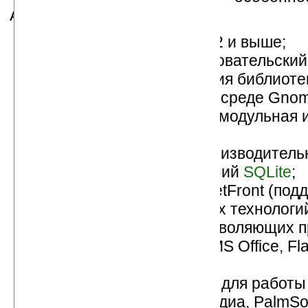
Access Linux Platform (ALP):
ядро:
Linux
версий 2.6.12 и выше;
GUI (графический пользовательский
оптимизированная версия библиот
(GTK+)
, используемых в среде Gno
мультимедиа: открытая, модульная 
архитектура
GStreamer
;
базы данных: высокопроизводитель
встраиваемых приложений
SQLite
;
веб-браузер ACCESS NetFront (под
2.1
,
SVG Tiny 1.2
и других технологи
поддержку плагинов, позволяющих 
документы Adobe PDF, MS Office, Fl
видео);
приложения PalmSource для работы
сообщениями, мультимедиа, PalmSo