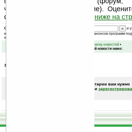
посещайте разделы сайта (форум,
чат, новости, файлы, прочие). Оцени
оставьте свой комментарий
ниже на ст
Скоро
конкурс
с призами! Подпишитесь:
и у
ежедневный или еженедельный дайджест новостей, анонсов программ под 
почтовый ящик.
•
вернуться к списку новостей
•
Обсуждение этой новости ниже:
30.01.2007
- rumumba
19:13
Ну практишески OpenOS
Чтобы писать комментарии вам нужно
авторизоваться (войти)
или
зарегистрирова