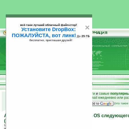
всё-таки лучший облачный файл-стор!
×
Установите DropBox:
ПОЖАЛУЙСТА, вот линк!
До
25 ГБ
бесплатно, приглашая друзей!
Установите
всё-таки лучший облачный файл-стор!
DropBox: ПОЖАЛУЙСТА, вот линк!
До
25
бесплатно, приглашая друзей!
ГБ
к началу раздела новостей
•
лучшие
новости
и
самые
популярн
простые
анонсы новостей
на email ежедневно или ра
наш
на Google:
(
что тако
ACCESS Linux Platform — замена Palm OS следующег
(обновлено)
17.02.2006 16:05
просмотров: сегодня 2, всего 3980