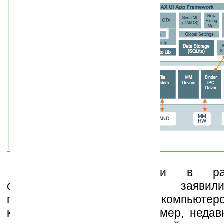
О заинтересованности в ра
операционной системы заявил
производители карманных компьютер
комплектующих. Так, например, неда