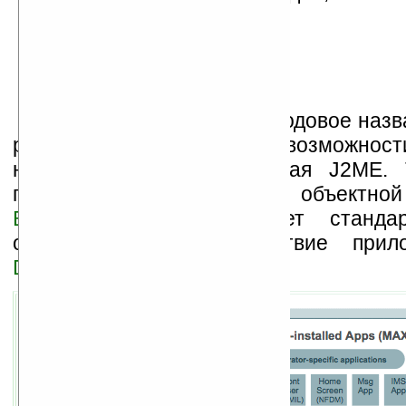
Palm Desktop и прочие.
Новая среда получила кодовое наз
разработчикам широкие возможнос
новых приложений, включая J2ME. 
поддержка компонентной объектн
Binder
, которая позволяет станда
организовать взаимодействие прил
DCOM
и
CORBA
).