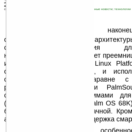
источник:
www.palmsource.com
автор новости:
Вячеслав Черников (devious)
связанные темы:
Access Co.
;
Palm OS
;
PalmSource
;
корпоративные новости
;
технологии
К
омпания
ACCESS
, наконец
объявила подробности архитектур
следующего поколения дл
наладонников, которая станет преемни
и планировалось, Access Linux Platf
основана на ядре Linux, и испол
стандартные модули наравне с
разработками ACCESS и PalmSou
совместимость с программами дл
(включая программы для Palm OS 68K)
будет полностью многозадачной. Кром
архитектуре ожидается поддержка сма
Основные технические особенн