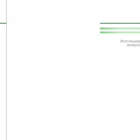
поддержите
Ладошки
Использов
гиперс