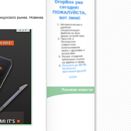
вот линк!
цузского рынка. Новинка
Автоматическая и
удобная
синхронизация
файлов на всех
ваших устройствах;
Простое и
безопасное
совместное
использование
папок с друзьями и
коллегами;
Легкое создание
публичных ссылок
на файлы и папки;
25 ГБ
Получите до
бесплатно,
приглашая друзей!
11234
Похожие новости: