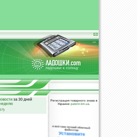
овости
за 30 дней
Регистрация товарного знака в
 неделю
Украине
patent.km.ua
.
SS?
)
и всё-таки лучший облачный
файл-стор:
Установите
DropBox уже
сегодня!
ПОЖАЛУЙСТА,