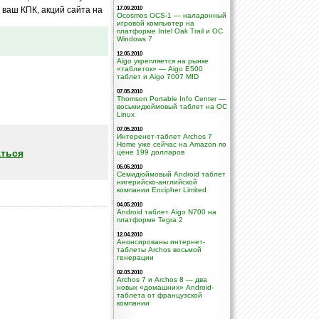
ваш КПК, акций сайта на
17.09.2010
Ocosmos OCS-1 — наладонный
игровой компьютер на
платформе Intel Oak Trail и ОС
Windows 7
12.05.2010
Aigo укрепляется на рынке
«таблеток» — Aigo E500
таблет и Aigo 7007 MID
07.05.2010
Thomson Portable Info Center —
восьмидюймовый таблет на ОС
Linux
07.05.2010
Интеренет-таблет Archos 7
Home уже сейчас на Amazon по
ться
цене 199 долларов
05.05.2010
Семидюймовый Android таблет
нигерийско-английской
компании Encipher Limited
04.05.2010
Android таблет Aigo N700 на
платформе Tegra 2
12.04.2010
Анонсированы интернет-
таблеты Archos восьмой
генерации
02.03.2010
Archos 7 и Archos 8 — два
новых «домашних» Android-
таблета от французской
компании