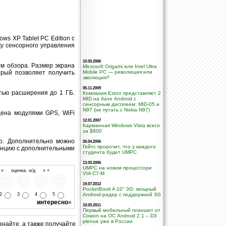
s XP Tablet PC Edition с
у сенсорного управления
10.03.2006
ом обзора. Размер экрана
Microsoft Origami или Intel Ultra
рый позволяет получить
Mobile PC — революция или
эволюция?
05.11.2009
тью расширения до 1 ГБ.
Компания Eston представляет 2
MID на базе Android с
сенсорным дисплеем: MID-05 и
N97 (не путать с Nokia N97)
щена модулями GPS, WiFi
12.01.2007
Карманная Windows Vista всего
за $800
ро. Дополнительно можно
26.04.2006
Гейтс пророчит, что у каждого
анцию с дополнительными
студента будет UMPC
13.03.2006
UMPC на новом процессоре
- « оценка: н/д » +
VIA C7-M
19.07.2012
PocketBook A 10'' 3G: мощный
Android-ридер с поддержкой 3G
2
3
4
5
интересно
»
10.03.2011
Первый мобильный планшет от
Cowon на ОС Android 2.1 – D3
plenue уже в России
знайте, а также получайте