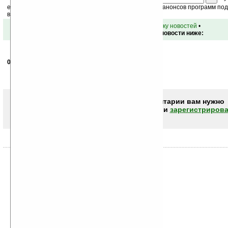
ежедневный или еженедельный дайджест новостей, анонсов программ под 
ваш почтовый ящик.
•
вернуться к списку новостей
•
Обсуждение этой новости ниже:
04.05.2006
- vd
22:40
фигня, как и все остальные ИМХО
а жаль... такую идею испоганили... деятели @ля
Чтобы писать комментарии вам нужно
авторизоваться (войти)
или
зарегистрирова