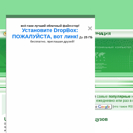
всё-таки лучший облачный файл-стор!
×
Установите DropBox:
ПОЖАЛУЙСТА, вот линк!
До
25 ГБ
бесплатно, приглашая друзей!
Установите
всё-таки лучший облачный файл-стор!
DropBox: ПОЖАЛУЙСТА, вот линк!
До
25
бесплатно, приглашая друзей!
ГБ
к началу раздела новостей
•
лучшие
новости
и
самые
популярные
н
простые
анонсы новостей
на email ежедневно или раз в
наш
на Google:
(
что такое R
UMPC от It's Label — только для французов
04.05.2006 17:19
просмотров: сегодня 1, всего 2195
источник:
www.mobilewhack.com