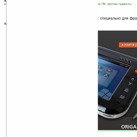
автор новости:
Артем Сокольский
связанные темы:
Origami
;
UMPC
;
новые устройства
;
планшетные ПК
;
прочие гаджеты
К
омпания It’s Label представила новый
UMPC
специально для фран
называется Origami It’s.