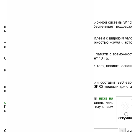
Устройство работает под управлением операционной системы Window
предустановленным пакетом Touch Pack, который обеспечивает поддержк
компьютером.
Origami It’s оборудован ультратонким LCD-дисплеем с широким угл
— 7 дюймов, а разрешение — 800 х 480 с возможностью «зума», кото
изображение с разрешением 800 х 600 и 1024 х 600.
Устройство располагает 512 МБ оперативной памяти с возможнос
Объем памяти на жестком диске Origami It’s составляет 40 ГБ.
Тактовая частота процессора – 1 ГГц. Кроме того, новинка осна
(802.11b/g) и Bluetooth.
Стоимость устройства в базовой комплектации составит 990 ев
приобрести внешний привод CD-RW/DVD, USB- или GPRS-модем и док-ст
портами I/O.
Оцените новость и оставьте свой комментарий
ниже на
странице
,
подпишитесь
на рассылку новостей, файлов, книг.
Поддержите Ладошки своей посещаемостью, изучением
коммерческой информации, ссылками.
1
«
скучно
Скоро
конкурс
с призами! Подпишитесь:
и у