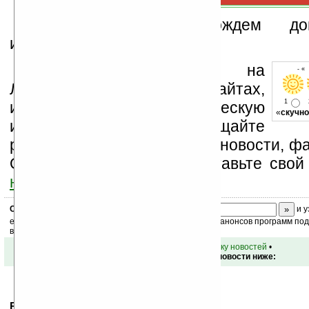
А мы пока подождем допол
информации.
Устанавливайте линк на
- «
Ладошки на своих сайтах,
1
изучайте коммерческую
«
скучно
информацию, посещайте
разделы сайта (форум, чат, новости, фа
Оцените эту новость и оставьте свой
ниже на странице
.
Скоро
конкурс
с призами! Подпишитесь:
и у
ежедневный или еженедельный дайджест новостей, анонсов программ под 
ваш почтовый ящик.
•
вернуться к списку новостей
•
Обсуждение этой новости ниже:
Ваше мнение будет первым.