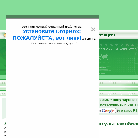
всё-таки лучший облачный файл-стор!
×
Установите DropBox:
ПОЖАЛУЙСТА, вот линк!
До
25 ГБ
бесплатно, приглашая друзей!
Установите
всё-таки лучший облачный файл-стор!
DropBox: ПОЖАЛУЙСТА, вот линк!
До
25
бесплатно, приглашая друзей!
ГБ
к началу раздела новостей
•
лучшие
новости
и
самые
популярные
н
простые
анонсы новостей
на email ежедневно или раз в
наш
на Google:
(
что такое R
Sony VAIO PCG 1J1L/1K1L — очередные ультрамоби
05.06.2006 02:06
просмотров: сегодня 1, всего 4437
автор новости:
Вячеслав Черников (devious)