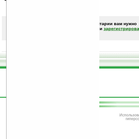
Чтобы писать комментарии вам нужно
авторизоваться (войти)
или
зарегистрирова
поддержите
Ладошки
Использов
гиперс