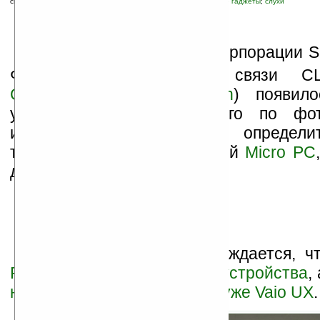
связанные темы:
Sony
;
UMPC
;
VAIO
;
новые устройства
;
прочие гаджеты
;
слухи
И
снова слухи вокруг корпорации S
Федеральной комиссии связи 
Communication Commission
) появи
устройства, класс которого по фо
имеющейся информации определи
трудно. То ли это очередной
Micro PC
другое.
На одних сайтах утверждается, 
PCG 1J1L и 1K1L — новые устройства
,
новое название известных уже Vaio UX
.