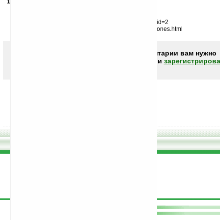
19.09.2006
- Votus
02:22
;-)
http://www.vodafonebusinessshop.co.uk/index.cfm?
fuseaction=Phones.productdetails&prodid=2869&mnuid=2
http://euro.palm.com/uk/en/products/compare_smartphones.html
Чтобы писать комментарии вам нужно
авторизоваться (войти)
или
зарегистрирова
поддержите
Ладошки