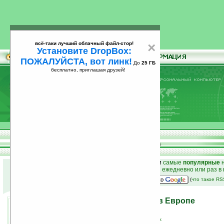
всё-таки лучший облачный файл-стор!
×
Установите DropBox:
ПОЖАЛУЙСТА, вот линк!
До
25 ГБ
бесплатно, приглашая друзей!
Установите
всё-таки лучший облачный файл-стор!
DropBox: ПОЖАЛУЙСТА, вот линк!
До
25
бесплатно, приглашая друзей!
ГБ
к началу раздела новостей
•
лучшие
новости
и
самые
популярные
н
простые
анонсы новостей
на email ежедневно или раз в
наш
на Google:
(
что такое R
Palm Treo 750v появился в Европе
06.09.2006 23:20
просмотров: сегодня 1, всего 2364
источник:
www.vodafonebusinessshop.co.uk