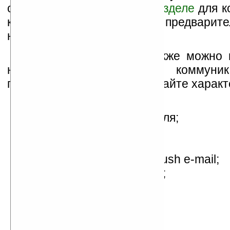
одном из своих сайтов в
разделе
для к
клиентов начала принимать предварит
на Treo 750v.
На странице заказа также можно 
на «кусочек» клавиатуры коммуник
приведены заявленные на сайте характ
Windows Mobile 5.0;
камера на 1,3 мегапикселя;
видеотелефония;
QWERTY-клавиатура;
поддержка технологии push e-mail;
GPRS, MMS, WAP, POP3;
модуль Bluetooth.