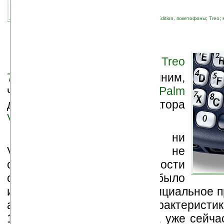
автор новости:
Wild
связанные темы:
Palm
;
Pocket PC Phone Edition, покетофоны
;
Treo
;
и коммуникаторы
В
ыпуск на рынок
Palm Treo
750v
не за горами. Напомним,
что это коммуникатор от
Palm
для сетей UMTS оператора
Vodafone
.
Ни компания Palm, ни
Vodafone до сих пор не
сообщали подробности
относительно Treo 750v, было
известно только то, что официальное 
аппарата с сообщением характеристик
12 сентября. Тем не менее, уже сейча