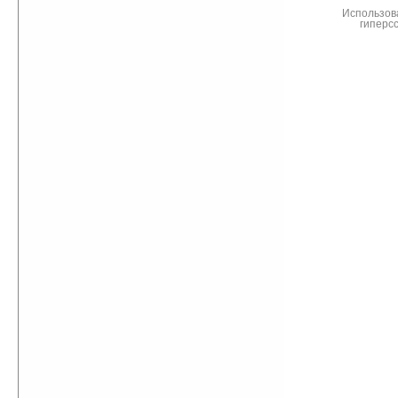
Использов
гиперс