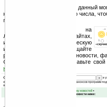
Это все, что известно на данный мо
нам придется ждать до 12-го числа, что
подробности о новинке.
Устанавливайте линк на
- «
Ладошки на своих сайтах,
1
изучайте коммерческую
«
скучно
информацию, посещайте
разделы сайта (форум, чат, новости, фа
Оцените эту новость и оставьте свой
ниже на странице
.
Скоро
конкурс
с призами! Подпишитесь:
и у
ежедневный или еженедельный дайджест новостей, анонсов программ под 
ваш почтовый ящик.
•
вернуться к списку новостей
•
Обсуждение этой новости ниже: