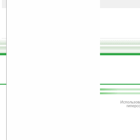
поддержите
Ладошки
Использов
гиперс