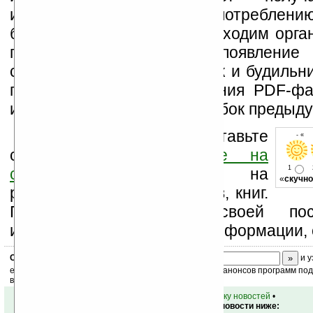
информацию по энергопотреблен
батареи. Для тех кому необходим орга
приятным сюрпризом появление 
сочетающее в себе дневник и будильни
появится возможность чтения PDF-фа
исправлено множество ошибок предыду
Оцените новость и оставьте
- « 
свой комментарий
ниже на
1
странице
,
подпишитесь
на
«
скучно
рассылку новостей, файлов, книг.
Поддержите Ладошки своей посе
изучением коммерческой информации, 
Скоро
конкурс
с призами! Подпишитесь:
и у
ежедневный или еженедельный дайджест новостей, анонсов программ под 
ваш почтовый ящик.
•
вернуться к списку новостей
•
Обсуждение этой новости ниже: