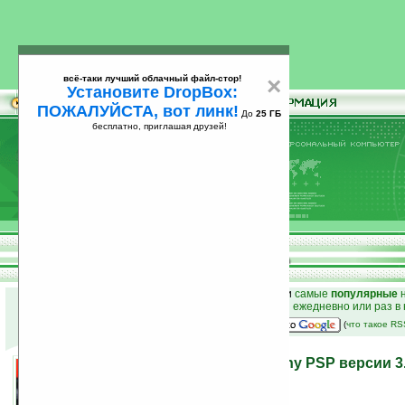
всё-таки лучший облачный файл-стор!
×
Установите DropBox:
ПОЖАЛУЙСТА, вот линк!
До
25 ГБ
бесплатно, приглашая друзей!
Установите
всё-таки лучший облачный файл-стор!
DropBox: ПОЖАЛУЙСТА, вот линк!
До
25
бесплатно, приглашая друзей!
ГБ
к началу раздела новостей
•
лучшие
новости
и
самые
популярные
н
простые
анонсы новостей
на email ежедневно или раз в
наш
на Google:
(
что такое R
Вышла прошивка для Sony PSP версии 3
24.11.2006 03:24
просмотров: сегодня 1, всего 5487
автор новости:
Роман Новиков