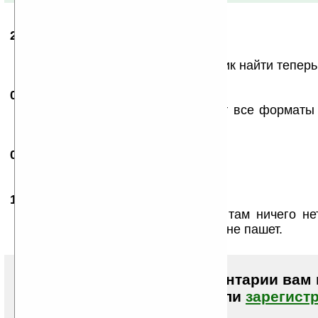
28.11.2006
-
ksarion
11:20
поставил себе эту прошивку ...
рассказал бы кто где этот будильник найти теперь
08.12.2006
- Madpadre
02:13
фигня уже давно Русские смотрят все форматы
duke nukem не говоря о сеге
06.04.2007
- shah
17:51
как ее скачать?
14.05.2007
-
Tom
00:11
Поставил прошивку 3.40. О PDF там ничего не
пиратством. Bookr v0.6.0 и тот уже не пашет.
Чтобы писать комментарии вам
авторизоваться (войти)
или
зарегист