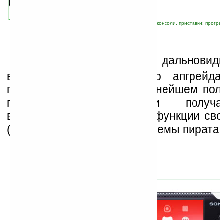
связанные темы:
PSP
;
Sony
;
игровые ПК, консоли, приставки
;
прогр
К
омпания
Sony
очень дальновид
возможность программного апгрейд
продуктов, позволяя в дальнейшем по
помощью перепрошивки получ
возможности и расширять функции сво
(а заодно и добавлять проблемы пирата