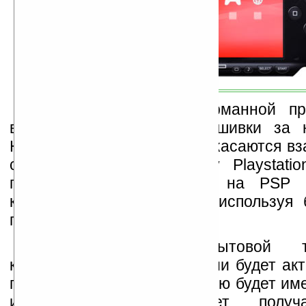
Так, у популярной карманной п
вышла новая версия прошивки за н
Нововведения в основном касаются вз
с новой приставкой Sony Playstati
позволяют просматривать на PSP 
которая хранится в PS3, используя 
подключение.
Для управления бытовой т
коммуникации с телефонами будет акт
порт. В новой прошивке меню будет им
и пользователь сможет получ