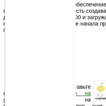
Через программное обеспечен
существует также возможность создав
для Samsung Ultra Music F300 и загруж
новую музыку. О цене и дате начала п
пока ничего не известно.
- « 
Оцените новость и оставьте
свой комментарий
ниже на
1
странице
,
подпишитесь
на
«
скучно