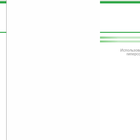
поддержите
Ладошки
Использов
гиперс