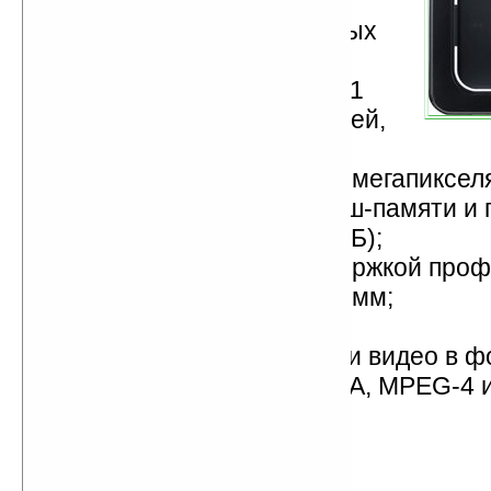
работа в трехдиапазонных
сетях GSM/EDGE;
дисплей с диагональю 2,1
дюйма (176 x 220 пикселей,
256 тыс.цветов);
встроенная камера на 2 мегапиксел
100 МБ встроенной флэш-памяти и 
карточек microSD (до 2 ГБ);
модуль Bluetooth с поддержкой про
размеры – 103,5x22x9,4 мм;
встроенное FM-радио;
воспроизведение аудио и видео в 
AAC, AAC+, e-AAC+, WMA, MPEG-4 и