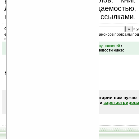
рассылку новостей, файлов, книг.
Ладошки своей посещаемостью,
коммерческой информации, ссылками.
Скоро
конкурс
с призами! Подпишитесь:
и у
ежедневный или еженедельный дайджест новостей, анонсов программ под 
ваш почтовый ящик.
•
вернуться к списку новостей
•
Обсуждение этой новости ниже:
Ваше мнение будет первым.
Чтобы писать комментарии вам нужно
авторизоваться (войти)
или
зарегистрирова