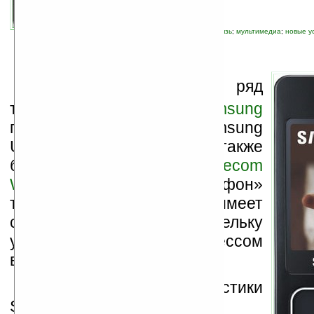
связанные темы:
Samsung
;
мобильная связь
;
мультимедиа
;
новые у
М
одельный ряд
телефоноплееров
Samsung
пополнился телефоном Samsung
Ultra Music F300, который также
был анонсирован на
ITU Telecom
World 2006
. Этот «музофон»
также как и
F500
имеет
специальную панельку
управления процессом
воспроизведения музыки.
Технические характеристики
Samsung Ultra Music F300: