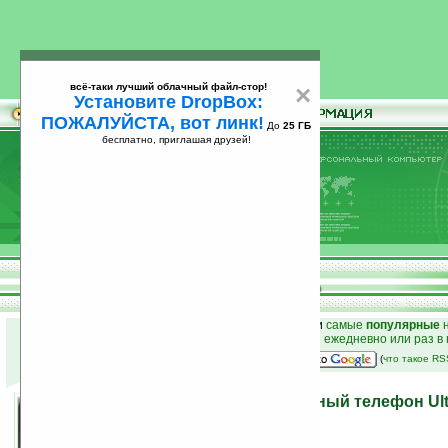
всё-таки лучший облачный файл-стор!
×
Установите DropBox:
ПОЖАЛУЙСТА, вот линк!
До
25 ГБ
бесплатно, приглашая друзей!
Установите
всё-таки лучший облачный файл-стор!
DropBox: ПОЖАЛУЙСТА, вот линк!
До
25
бесплатно, приглашая друзей!
ГБ
к началу раздела новостей
•
лучшие
новости
и
самые
популярные
н
простые
анонсы новостей
на email ежедневно или раз в
наш
на Google:
(
что такое R
Samsung №3 – музыкальный телефон Ultr
04.12.2006 16:42
просмотров: сегодня 1, всего 2774