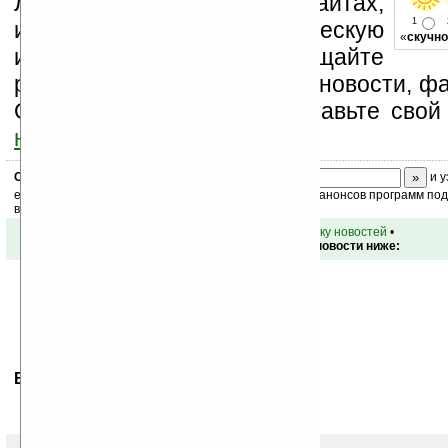
Ладошки на своих сайтах,
1
изучайте коммерческую
«
скучно
информацию, посещайте
разделы сайта (форум, чат, новости, фа
Оцените эту новость и оставьте свой
ниже на странице
.
Скоро
конкурс
с призами! Подпишитесь:
и у
ежедневный или еженедельный дайджест новостей, анонсов программ под 
ваш почтовый ящик.
•
вернуться к списку новостей
•
Обсуждение этой новости ниже:
Ваше мнение будет первым.