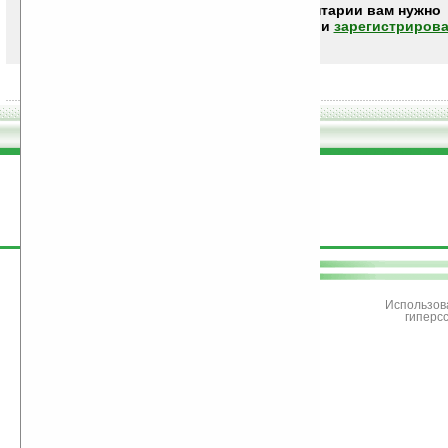
Чтобы писать комментарии вам нужно
авторизоваться (войти)
или
зарегистрирова
поддержите
Ладошки
Использов
гиперс