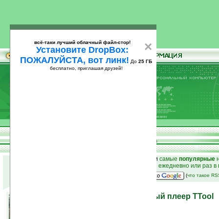
всё-таки лучший облачный файл-стор!
×
Установите DropBox:
ПОЖАЛУЙСТА, вот линк!
До
25 ГБ
бесплатно, приглашая друзей!
Установите
всё-таки лучший облачный файл-стор!
DropBox: ПОЖАЛУЙСТА, вот линк!
До
25
бесплатно, приглашая друзей!
ГБ
к началу раздела новостей
•
лучшие
новости
и
самые
популярные
н
простые
анонсы новостей
на email ежедневно или раз в
наш
на Google:
(
что такое R
Большой развлекательный плеер TTool
14.05.2007 17:45
просмотров: сегодня 1, всего 2800
автор новости:
ribka