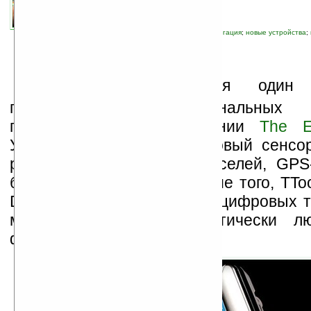
связанные темы:
DMB
;
мультимедиа
;
навигация
;
новые устройства
;
Н
а рынке появился один
привлекательных персональных 
плееров TTool от компании
The E
Устройство имеет 7-дюймовый сенсо
разрешением 480х234 пикселей, GPS
базе чипа SiRFStar III. Кроме того, TT
DMB-тюнером для приёма цифровых т
может проигрывать практически л
файлы.