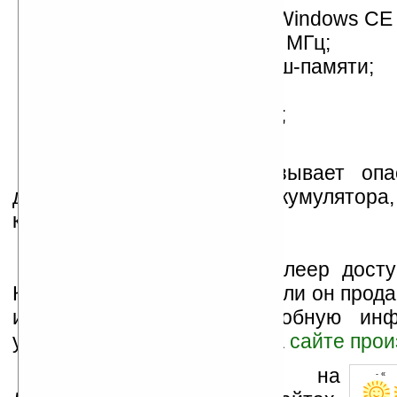
операционная система Windows CE 
процессор Samsung 400 МГц;
64 МБ ОЗУ и 64 МБ флэш-памяти;
встроенный FM-тюнер;
слот для SD/MMC-карты;
стерео-динамики.
Единственное, что вызывает оп
длительность работы аккумулятора
количестве «наворотов».
В настоящий момент плеер досту
Корее, и не известно, будет ли он прод
или Европе. Более подробную ин
устройстве можно узнать на
сайте прои
Устанавливайте линк на
- « 