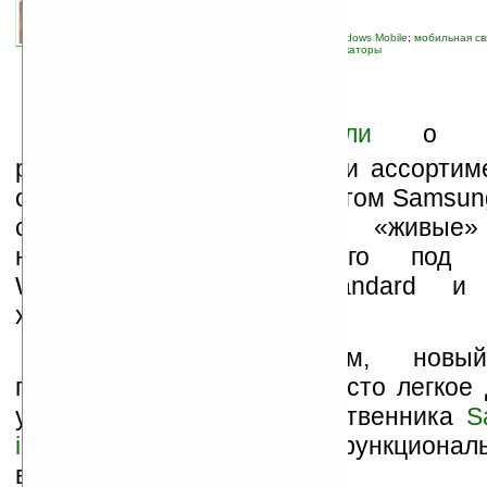
связанные темы:
Samsung
;
Vodafone
;
Windows Mobile
;
мобильная св
устройства
;
слухи
;
смартфоны и коммуникаторы
М
ы уже
сообщали
о пре
рождественском пополнении ассортиме
оператора
Vodafone
аппаратом Samsung
сети, наконец, появились «живые»
наладонника, работаещего под 
Windows Mobile 6 Standard и т
характеристики новинки.
Если верить слухам, новы
представляет собой не просто легкое
улучшение своего предшественника
S
i620
, но и станет более функционал
возращения модуля WiFi.