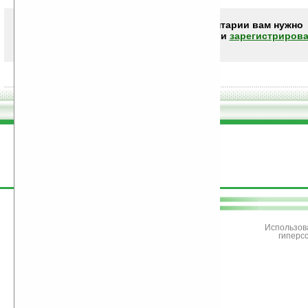
Чтобы писать комментарии вам нужно
авторизоваться (войти)
или
зарегистрирова
поддержите
Ладошки
Использов
гиперс