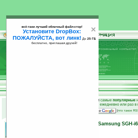
всё-таки лучший облачный файл-стор!
×
Установите DropBox:
ПОЖАЛУЙСТА, вот линк!
До
25 ГБ
бесплатно, приглашая друзей!
Установите
всё-таки лучший облачный файл-стор!
DropBox: ПОЖАЛУЙСТА, вот линк!
До
25
бесплатно, приглашая друзей!
ГБ
к началу раздела новостей
•
лучшие
новости
и
самые
популярные
н
простые
анонсы новостей
на email ежедневно или раз в
наш
на Google:
(
что такое R
Подробнее о смартфоне Samsung SGH-i6
24.09.2007 15:16
просмотров: сегодня 1, всего 3620
автор новости:
VMir