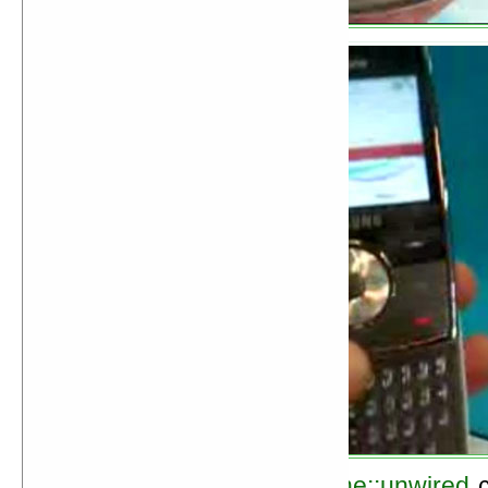
По информации сайта
the::unwired
с