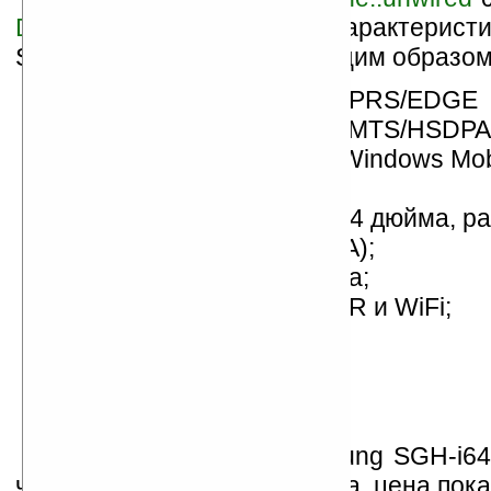
DinarSoft
, технические характерист
SGH-i640 выглядят следующим образом
поддержка сетей GSM/GPRS/EDGE
(900/1800/1900 МГц) и UMTS/HSDPA 
операционная система Windows Mob
Standard;
дисплей с диагональю 2,4 дюйма, р
320х240 пикселей (QVGA);
2-мегапиксельная камера;
модули Bluetooth 2.0+EDR и WiFi;
модуль GPS;
слот microSD;
поддержка USB 2.0.
Релиз смартфона Samsung SGH-i64
четвертый квартал этого года, цена пока