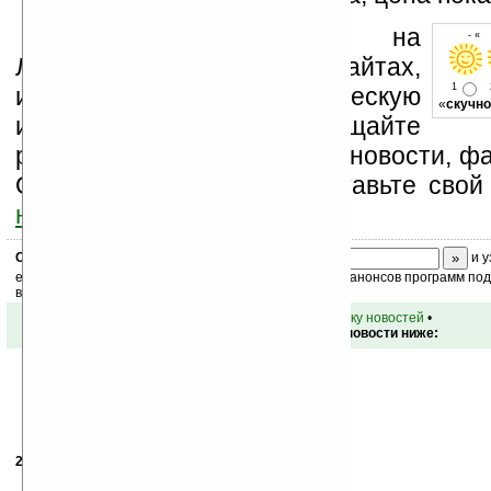
Устанавливайте линк на
- « 
Ладошки на своих сайтах,
1
изучайте коммерческую
«
скучно
информацию, посещайте
разделы сайта (форум, чат, новости, фа
Оцените эту новость и оставьте свой
ниже на странице
.
Скоро
конкурс
с призами! Подпишитесь:
и у
ежедневный или еженедельный дайджест новостей, анонсов программ под 
ваш почтовый ящик.
•
вернуться к списку новостей
•
Обсуждение этой новости ниже:
25.09.2007
- Тырдох
01:11
Типа ю-эс-би хост есть?