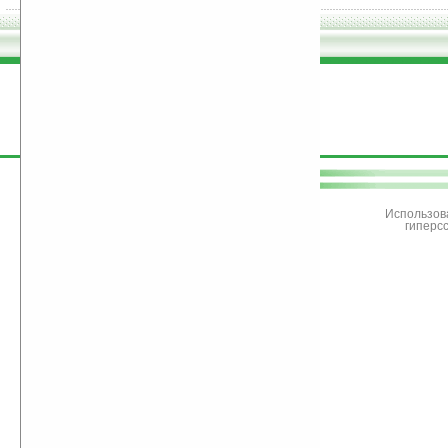
поддержите
Ладошки
Использов
гиперс