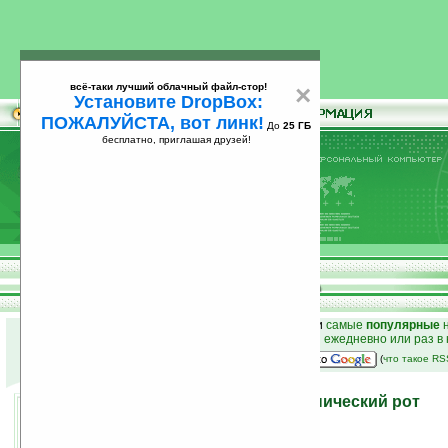
всё-таки лучший облачный файл-стор!
×
Установите DropBox:
ПОЖАЛУЙСТА, вот линк!
До
25 ГБ
бесплатно, приглашая друзей!
Установите
всё-таки лучший облачный файл-стор!
DropBox: ПОЖАЛУЙСТА, вот линк!
До
25
бесплатно, приглашая друзей!
ГБ
к началу раздела новостей
•
лучшие
новости
и
самые
популярные
н
простые
анонсы новостей
на email ежедневно или раз в
наш
на Google:
(
что такое R
Андроиды получат механический рот
26.09.2007 15:21
просмотров: сегодня 1, всего 2861
источник:
www.engadget.com