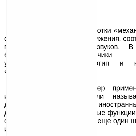
На данном этапе разработки «меха
отлично копирует только движения, со
произнесению гласных звуков. 
будущем разработчики п
усовершенствовать прототип и 
«произносить» все звуки.
Среди возможных сфер примен
изобретения исследователи назыв
дефектов речи, обучение иностран
другие общественно полезные функции
о том, что, по сути, сделали еще один 
идеального андроида.