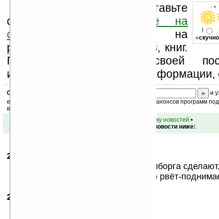
Оцените новость и оставьте
- «
свой комментарий
ниже на
1
странице
,
подпишитесь
на
«
скучно
рассылку новостей, файлов, книг.
Поддержите Ладошки своей посе
изучением коммерческой информации, 
Скоро
конкурс
с призами! Подпишитесь:
и у
ежедневный или еженедельный дайджест новостей, анонсов программ под 
ваш почтовый ящик.
•
вернуться к списку новостей
•
Обсуждение этой новости ниже:
27.09.2007
-
terminator T800
14:16
Ам би бэк, скора для меня тёлку-киборга сделают,
утром смотрю мой киберх.й одеяло рвёт-поднимает.
27.09.2007
-
terminator T800
14:18
Механический рот!!!! Ооооо!!!