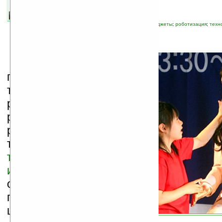
автор новости:
Елена Шкондина
связанные темы:
изобретение
;
прочие гаджеты
;
роботизация
;
техн
С
удя по
последним
тенденциям
развития
робототехники, скоро
роботы будут не
только
видеть
трехмерные
изображения
, но и
очень
правдоподобно
шевелить губами.