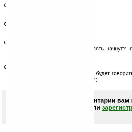
02.10.2007
-
YourEnemy
11:04
терминаторы...
02.10.2007
- Николай
12:14
... наступают :)
06.10.2007
- CopoRob
10:02
а когда панорамные глаза вставлять начнут? ч
мультяшек епонских...
03.01.2008
- 2
15:58
Боюсь, что этот механический рот будет говорит
работы по «прямому назначению» :(
Чтобы писать комментарии вам
авторизоваться (войти)
или
зарегист