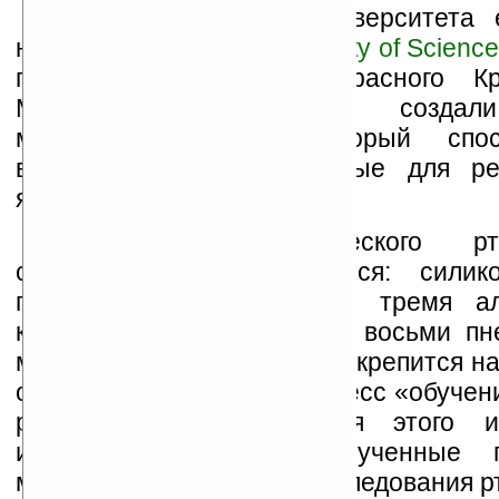
Исследователи из Университета 
наук в Токио (
Tokyo University of Science
персоналом больницы Красного Кр
Мусасино (Musashino) создал
механического рта, который спо
воспроизводить характерные для р
языка и нижней челюсти.
Структура «механического р
сложностью не отличается: силик
прототипа поддерживается тремя а
каркасами и прикреплен к восьми пн
мышцам, а нижняя челюсть крепится н
оси. Более интересен процесс «обучен
речевым движениям: для этого ис
используют данные, полученные
магнитно-резонансного исследования р