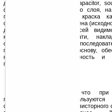
дренаж — gate, storage capacitor, sou
формирования проводящего слоя, н
пластины наносится не краска ка
отдельно, а раствор пентацена (исходн
для транзисторов), по всей видим
концентрации. При печати, накл
органики в определенной последоват
получаем искомую OTFT-основу, об
низкий вольтаж, мобильность и 
показатель отклика.
Остается добавить, что при
проводящего слоя используются 
серебра, а для печати транзисторного 