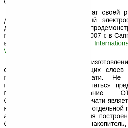
слоев.
Промежуточный результат своей р
дюймовый микрокапсульный электро
дисплей, исследователи продемонс
проходившей 5-7 декабря 2007 г. в Сап
выставке-конференции
Internati
Workshops
.
Примененная для его изготовлени
формирования составляющих слоев 
принципе офсетной печати. Не 
подробности, можно попытаться пред
происходит формирование OTFT
Особенностью офсетной печати являет
каждого цвета изображения отдельной 
аналогии, скорее всего, для построе
OTFT-подложки (затвор, накопитель