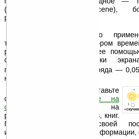
пентацен, а его производное — TI
(triisopropylsilylethynyl-pentacene)
растворимый в жидкостях.
Ученые заявили, что примен
технологии позволит в скором време
размер OTFT-дисплея. С ее помощь
следующие характеристики экран
подвижности носителей заряда — 0,0
напряжения – 6 В.
Оцените новость и оставьте
- « 
свой комментарий
ниже на
1
странице
,
подпишитесь
на
«
скучно
рассылку новостей, файлов, книг.
Поддержите Ладошки своей посе
изучением коммерческой информации, 