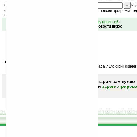
Скоро
конкурс
с призами! Подпишитесь:
и у
ежедневный или еженедельный дайджест новостей, анонсов программ под 
ваш почтовый ящик.
•
вернуться к списку новостей
•
Обсуждение этой новости ниже:
13.12.2007
- Strafnik
19:24
Tak ya ne kak ne poimu zacem nuzna elektronaya bumaga ? Eto gibkii displei il
Чтобы писать комментарии вам нужно
авторизоваться (войти)
или
зарегистрирова