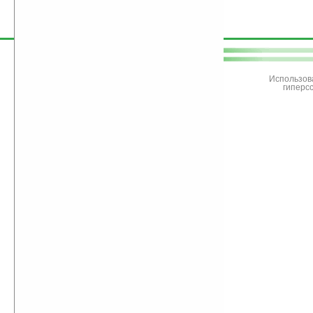
поддержите
Ладошки
Использов
гиперс