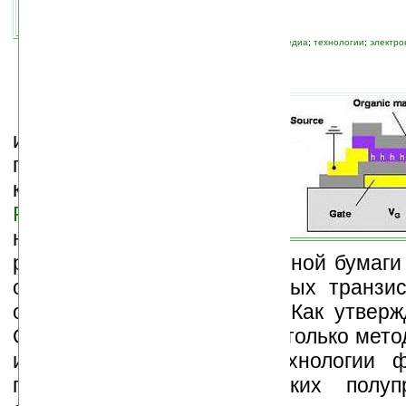
связанные темы:
Sony
;
дисплей
;
мультимедиа
;
технологии
;
электро
Г
руппе
исследователей,
представляющей
компании
Sony
и
Toppan
Printing
, удалось добиться
неплохих результатов в
разработке гибкой электронной бумаги
органических тонкопленочных транзис
organic thin film transistor). Как утве
OTFT-основа изготовлена «только мето
использованием новой технологии 
проводящих и органических полупр