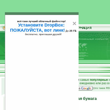
всё-таки лучший облачный файл-стор!
×
Установите DropBox:
ПОЖАЛУЙСТА, вот линк!
До
25 ГБ
бесплатно, приглашая друзей!
Установите
всё-таки лучший облачный файл-стор!
DropBox: ПОЖАЛУЙСТА, вот линк!
До
25
бесплатно, приглашая друзей!
ГБ
к началу раздела новостей
•
лучшие
новости
и
самые
популярные
н
простые
анонсы новостей
на email ежедневно или раз в
наш
на Google:
(
что такое R
Напечатанная электронная бумага
13.12.2007 18:48
просмотров: сегодня 1, всего 3048
автор новости:
VMir