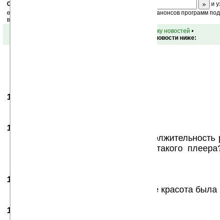
Скоро
конкурс
с призами! Подпишитесь:
и у
ежедневный или еженедельный дайджест новостей, анонсов программ под 
ваш почтовый ящик.
•
вернуться к списку новостей
•
Обсуждение этой новости ниже:
12.12.2007
-
Alex
18:40
Цена UpOp?
13.12.2007
- LSH
00:52
А меня вот больше волнует продолжительность 
составляет 3 часа, то смысл от такого плеер
старенький Лукс буду мучить.
13.12.2007
- Z
18:36
надбыло жсм еще встроить -- ваще красота была 
18.12.2007
- dik
07:12