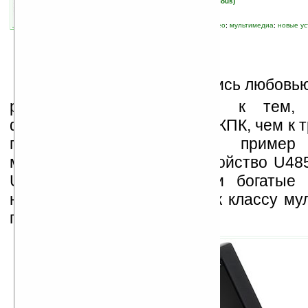
автор новости:
Вячеслав Черников (devious)
связанные темы:
Windows CE
;
аудио
;
видео
;
мультимедиа
;
новые ус
гаджеты
К
орейцы всегда славились любовью
рода плеерам, особенно к тем,
функциональности ближе к КПК, чем к
плеерам. Яркий тому приме
многофункциональное устройство U485
U-POP. Несмотря на свои богатые 
новинка относится все же к классу м
плееров (PMP).