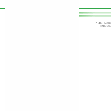
поддержите
Ладошки
Использов
гиперс