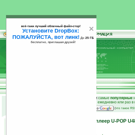
всё-таки лучший облачный файл-стор!
×
Установите DropBox:
ПОЖАЛУЙСТА, вот линк!
До
25 ГБ
бесплатно, приглашая друзей!
Установите
всё-таки лучший облачный файл-стор!
DropBox: ПОЖАЛУЙСТА, вот линк!
До
25
бесплатно, приглашая друзей!
ГБ
к началу раздела новостей
•
лучшие
новости
и
самые
популярные
н
простые
анонсы новостей
на email ежедневно или раз в
наш
на Google:
(
что такое R
Очень функциональный плеер U-POP U4
12.12.2007 13:48
просмотров: сегодня 1, всего 5061
источник:
www.pmpinside.com