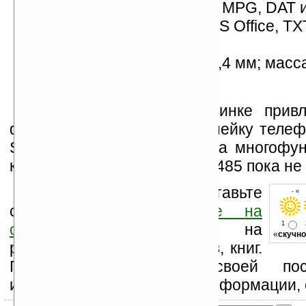
MPEG-4 и другие), WMV, MPG, DAT 
работа с документами MS Office, TX
другими;
размеры — 84x157,7x24,4 мм; масс
грамм.
Также внимание к новинке прив
фактор, напоминающий линейку телефо
Sidekick. К сожалению, цена многофу
корейского плеера U-POP U485 пока не
Оцените новость и оставьте
- « 
свой комментарий
ниже на
1
странице
,
подпишитесь
на
«
скучно
рассылку новостей, файлов, книг.
Поддержите Ладошки своей посе
изучением коммерческой информации, 