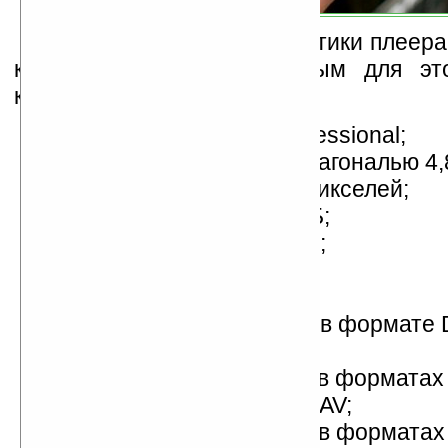
Технические характеристики плеер
который является дебютным для эт
компании:
ОС Windows CE 5.0 Professional;
сенсорный дисплей с диагональю 4,
разрешением 800х400 пикселей;
жесткий диск на 30/60 ГБ;
слот для карт памяти SD;
функция USB Host;
модуль WiFi;
приемник цифрового ТВ в формате
встроенный словарь;
воспроизведение аудио в форматах
MP4, ACC, AC3, Ogg и WAV;
воспроизведение видео в форматах 