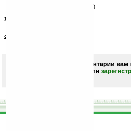
2 Z
ага, жсм, а так же бритву и тостер=)
18.12.2007
- Gamovrik
08:48
ну ничего себе плеерок.
20.12.2007
- Vaniara
13:48
а какой у него будет проц????
Чтобы писать комментарии вам
авторизоваться (войти)
или
зарегист