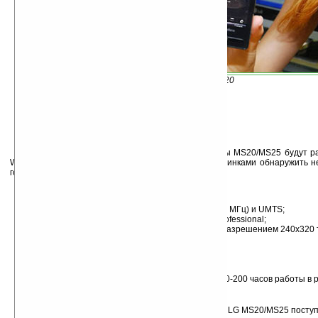
LG KS20
Выполненные в духе
LG Prada
коммуникаторы MS20/MS25 будут ра
Windows Mobile 6.1 Professional. Отличие между новинками обнаружить н
говорить об одной модели — MS25.
Технические характеристики LG MS25:
работа в сетях GSM/EDGE (850/900/1800/1900 МГц) и UMTS;
операционная система Windows Mobile 6.1 Professional;
сенсорный дисплей с диагональю 3 дюйма и разрешением 240х320 
камера на 2 Мп со вспышкой;
FM-радио;
модули WiFi и Bluetooth;
слот microSD;
3,5-5 часов работы в режиме разговора; до 150-200 часов работы в
длина корпуса — 103 мм; ширина — 58 мм.
Пока не сообщается, как скоро и по какой цене LG MS20/MS25 поступ