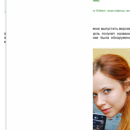
автор новости:
Вячеслав Черников (devious)
связанные темы:
FCC
;
LG
;
Pocket PC Phone Edition, покетофоны
;
мо
устройства
;
смартфоны и коммуникаторы
К
орейский гигант
LG
планирует в скором времени выпустить верси
(на фото), предназначенную для рынка США. Модель получит назван
немного отличаться от KS20. Информация о новинке была обнаружен
комиссии по связи США (FCC).