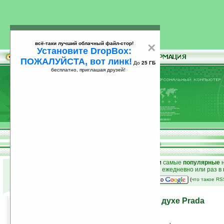
всё-таки лучший облачный файл-стор!
×
Установите DropBox:
ПОЖАЛУЙСТА, вот линк!
До
25 ГБ
бесплатно, приглашая друзей!
Установите
всё-таки лучший облачный файл-стор!
DropBox: ПОЖАЛУЙСТА, вот линк!
До
25
бесплатно, приглашая друзей!
ГБ
к началу раздела новостей
•
лучшие
новости
и
самые
популярные
н
простые
анонсы новостей
на email ежедневно или раз в
наш
на Google:
(
что такое R
Коммуникатор LG MS25 в духе Prada
13.12.2007 20:48
просмотров: сегодня 1, всего 4372
источник:
www.unwiredview.com