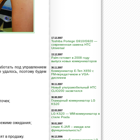
17.12.2007
Toshiba Portege G910/G920 —
современная замена HTC
Universal
13.12.2007
Palm готовит в 2008 году
выпуск новых коммуникаторов
ботать под управлением
30.11.2007
Коммуникатор E-Ten X650 с
е удалось, поэтому будем
FM-передатчиком и VGA-
дисплеем
30.11.2007
Новый ультрамобильный HTC
CLIO200 засветился
30.08.2007
точек;
Гламурный коммуникатор LG
KS20
22.03.2007
LG KS20 — WM-коммуникатор в
стиле Prada
 режиме ожидания;
30.01.2007
i-mate K-JAR – имидж или
функциональность?
ят в продажу.
06.12.2006
Шоколадный коммуникатор LG