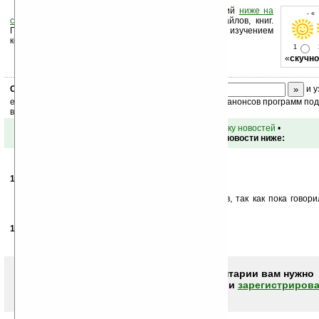
Оцените новость и оставьте свой комментарий
ниже на
- «
странице
,
подпишитесь
на рассылку новостей, файлов, книг.
Поддержите Ладошки своей посещаемостью, изучением
коммерческой информации, ссылками.
1
«
скучно
Скоро
конкурс
с призами! Подпишитесь:
и у
ежедневный или еженедельный дайджест новостей, анонсов программ под 
ваш почтовый ящик.
•
вернуться к списку новостей
•
Обсуждение этой новости ниже:
14.12.2007
- Woland
01:00
3» с QVGA — зерно будет довольно большое.
Заинтересовала надпись о WM6.1 для коммуников, так как пока говор
смартов...
18.12.2007
- Dosu
07:43
а симпотная штучка, подожду цену, мож возбму :)
Чтобы писать комментарии вам нужно
авторизоваться (войти)
или
зарегистрирова