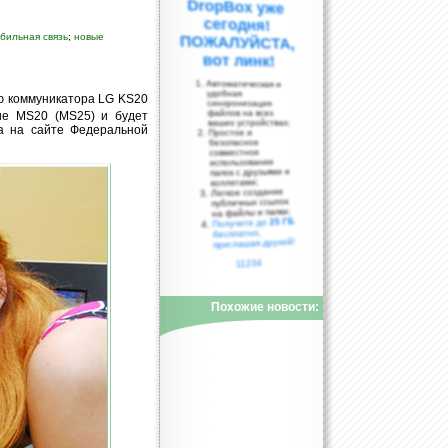
бильная связь
;
новые
вот линк!
Автоматическая и
удобная
ю коммуникатора LG KS20
синхронизация
файлов на всех
ие MS20 (MS25) и будет
ваших устройствах;
а на сайте Федеральной
Простое и
безопасное
совместное
использование
папок с друзьями и
коллегами;
Легкое создание
публичных ссылок
на файлы и папки;
25 ГБ
Получите до
бесплатно,
приглашая друзей!
11234
Похожие новости: