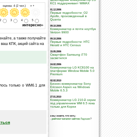
KC1 поддерживает WiMAX
 оценка: 4 (2 чел.) » +
01.12.2006
Первые подробности: O2
Apollo, произведенный в
Quanta
2
3
4
5
интересно
»
09.10.2006
Коммуникатор и почти ноутбук
Verizon 9900
знайте, а также получайте
09.10.2006
Первые подробности: HTC
ваш КПК, акций сайта на
Herald и HTC Census
15.05.2006
Смартфон Samsung i770
засветился
24.02.2006
Коммуникатор LG KC8100 на
платформе Window Mobile 5.0
Premium
02.02.2010
Бизнес-коммуникатор Sony
илось только о WM6.1 для
Ericsson Aspen на Windows
Mobile 6.5.3
27.01.2010
Коммуникатор LG 210-й серии
под управлением WM 6.5 пока
только для Кореи
а вы знаете, что есть:
-
рейтинг-каталог сайтов
Ладошек
?
ться