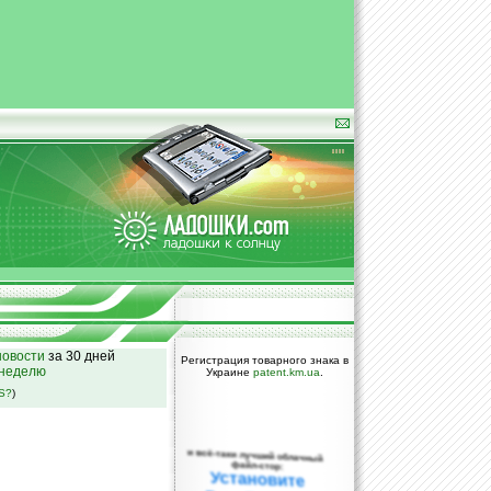
овости
за 30 дней
Регистрация товарного знака в
 неделю
Украине
patent.km.ua
.
SS?
)
и всё-таки лучший облачный
файл-стор:
Установите
DropBox уже
сегодня!
ПОЖАЛУЙСТА,