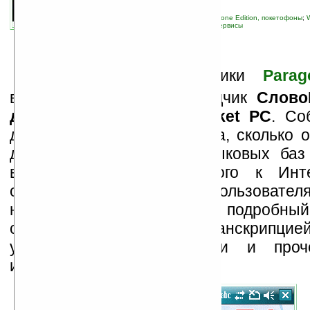
автор новости:
Дмитрий Найдёнов
связанные темы:
Pocket PC
;
Pocket PC Phone Edition, покетофоны
;
новости сайта
;
переводчик
;
программы
;
сервисы
Р
оссийские разработчики
Parag
выпустили онлайн переводчик
Слово
для Windows Mobile Pocket PC
. Со
даже не столько программа, сколько 
доступа ко множеству языковых баз
вашего КПК, подключенного к Инте
образом, в распоряжении пользовател
не просто переводчик, а подробны
словарными статьями, транскрипцие
употребления, синонимами и проч
информацией.