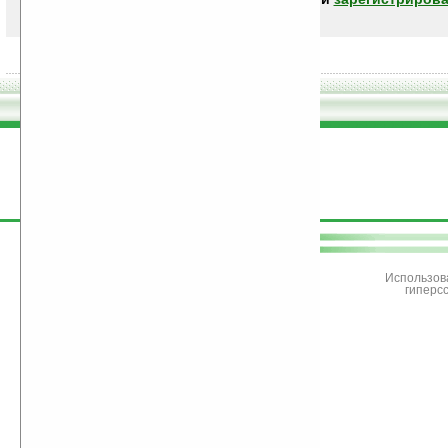
поддержите
Ладошки
Использов
гиперс