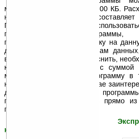
К достоинствам программы мо
маленький объем – около 500 КБ. Рас
на перевод одного слова составляет 
Правда, чтобы воспользоват
преимуществами программы, 
приобрести годовую подписку на данн
доступа к онлайновым базам данных,
возобновить ее. Чтобы выяснить, необ
каждый год расставаться с суммой 
можно протестировать программу в 
недель бесплатно, а в случае заинтер
дальнейшей эксплуатации программ
подписку можно оформить прямо из
приложения.
Скачать СловоЕд Эксп
коммуникаторов и КПК