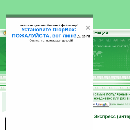
всё-таки лучший облачный файл-стор!
×
Установите DropBox:
ПОЖАЛУЙСТА, вот линк!
До
25 ГБ
бесплатно, приглашая друзей!
Установите
всё-таки лучший облачный файл-стор!
DropBox: ПОЖАЛУЙСТА, вот линк!
До
25
бесплатно, приглашая друзей!
ГБ
к началу раздела новостей
•
лучшие
новости
и
самые
популярные
н
простые
анонсы новостей
на email ежедневно или раз в
наш
на Google:
(
что такое R
Программа дня: СловоЕд Экспресс (инте
множеству словарей)
26.02.2008 23:13
просмотров: сегодня 1, всего 4506