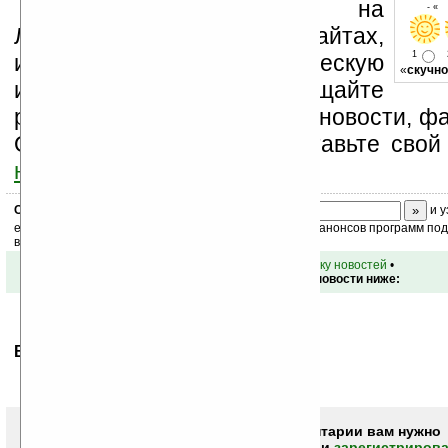
Устанавливайте линк на
- « 
Ладошки на своих сайтах,
1
изучайте коммерческую
«
скучно
информацию, посещайте
разделы сайта (форум, чат, новости, фа
Оцените эту новость и оставьте свой
ниже на странице
.
Скоро
конкурс
с призами! Подпишитесь:
и у
ежедневный или еженедельный дайджест новостей, анонсов программ под 
ваш почтовый ящик.
•
вернуться к списку новостей
•
Обсуждение этой новости ниже:
Ваше мнение будет первым.
Чтобы писать комментарии вам нужно
авторизоваться (войти)
или
зарегистрирова