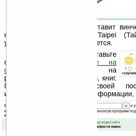
Впервые SanDisk представит вин
на выставке Computex Taipei (Тай
устройств пока не разглашается.
Оцените новость и оставьте
- « 
свой комментарий
ниже на
странице
,
подпишитесь
на
1
«
скучно
рассылку новостей, файлов, книг.
Поддержите Ладошки своей посе
изучением коммерческой информации, 
Скоро
конкурс
с призами! Подпишитесь:
и у
ежедневный или еженедельный дайджест новостей, анонсов программ под 
ваш почтовый ящик.
•
вернуться к списку новостей
•
Обсуждение этой новости ниже: