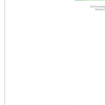
Использов
гиперс