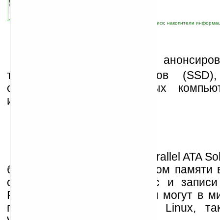
связанные темы:
SanDisk
;
SSD
;
жесткий диск
;
накопители информа
К
омпания SanDisk анонсиро
твердотельных винчестеров (SSD),
созданных для бюджетных компьют
известных как «нетбуки».
Жесткие диски pSSD (Parallel ATA Soli
будут выпускаться с объемом памяти в
скоростью чтения 39 МБ/с и запис
Работать такие винчестеры могут в м
под управлением как ОС Linux, так