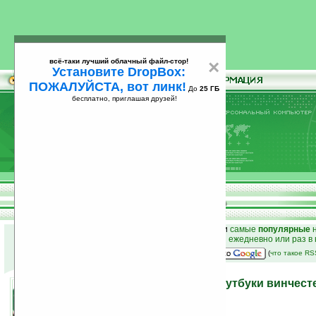
всё-таки лучший облачный файл-стор!
×
Установите DropBox:
ПОЖАЛУЙСТА, вот линк!
До
25 ГБ
бесплатно, приглашая друзей!
Установите
всё-таки лучший облачный файл-стор!
DropBox: ПОЖАЛУЙСТА, вот линк!
До
25
бесплатно, приглашая друзей!
ГБ
к началу раздела новостей
•
лучшие
новости
и
самые
популярные
н
простые
анонсы новостей
на email ежедневно или раз в
наш
на Google:
(
что такое R
SanDisk снабдит мини-ноутбуки винчес
03.06.2008 17:17
просмотров: сегодня 2, всего 2886
автор новости:
GreenZ