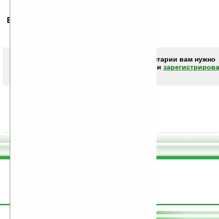
Ваше мнение будет первым.
Чтобы писать комментарии вам нужно
авторизоваться (войти)
или
зарегистрирова
поддержите
Ладошки