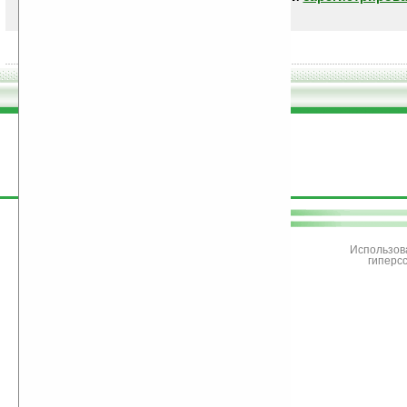
поддержите
Ладошки
Использов
гиперс