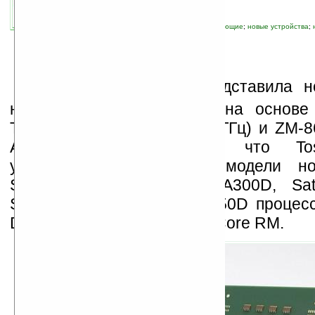
автор новости:
GreenZ
связанные темы:
AMD
;
Toshiba
;
комплектующие
;
новые устройства
;
технологии
К
омпания Toshiba представила 
ноутбуков серии Satellite на основе
Turion X2 Ultra ZM-80 (2,1 ГГц) и ZM-8
AMD. Также известно, что Tos
укомплектовывать такие модели но
Satellite P300D, Satellite A300D, Sat
Satellite L300D, Satellite L350D проце
Dual Core QL и Turion Dual Core RM.