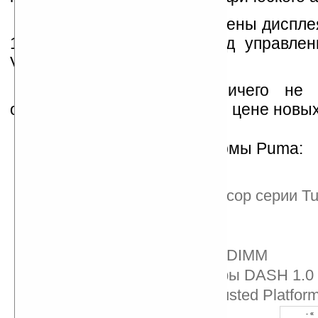
Также устройства оснащены дисплея
12 дюймов и работают под управле
Vista.
К сожалению, пока ничего не 
официальной дате выхода и цене новых
Характеристики платформы Puma:
Двухъядерный процессор серии Tur
Чипсет AMD M780
WiFi-адаптер
Память DDR2-800 SO-DIMM
Поддержка архитектуры DASH 1.0
Поддержка модуля Trusted Platfor
- «