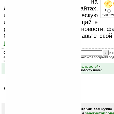
Устанавливайте линк на
Ладошки на своих сайтах,
1
изучайте коммерческую
«
скучно
информацию, посещайте
разделы сайта (форум, чат, новости, фа
Оцените эту новость и оставьте свой
ниже на странице
.
Скоро
конкурс
с призами! Подпишитесь:
и у
ежедневный или еженедельный дайджест новостей, анонсов программ под 
ваш почтовый ящик.
•
вернуться к списку новостей
•
Обсуждение этой новости ниже:
Ваше мнение будет первым.
Чтобы писать комментарии вам нужно
авторизоваться (войти)
или
зарегистрирова