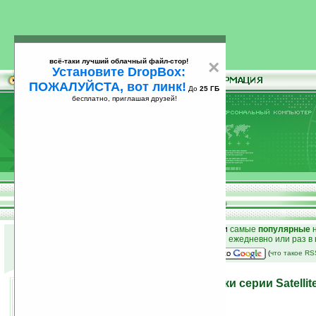
всё-таки лучший облачный файл-стор!
×
Установите DropBox:
ПОЖАЛУЙСТА, вот линк!
До
25 ГБ
бесплатно, приглашая друзей!
Установите
всё-таки лучший облачный файл-стор!
DropBox: ПОЖАЛУЙСТА, вот линк!
До
25
бесплатно, приглашая друзей!
ГБ
к началу раздела новостей
•
лучшие
новости
и
самые
популярные
н
простые
анонсы новостей
на email ежедневно или раз в
наш
на Google:
(
что такое R
Toshiba снабдила ноутбуки серии Satelli
процессорами от AMD
05.06.2008 15:26
просмотров: сегодня 2, всего 2603