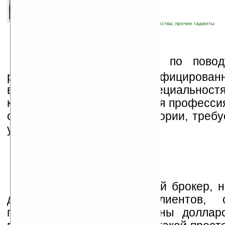
связанные темы:
навигация
;
новые устройства
;
прочие гаджеты
Ч
то бы не говорили по повод
разницы между низкоквалифицирован
высокотехнологичными специальност
кто будет спорить, что любая професси
от квалификационной категории, требу
умения.
Даже профессиональный брокер, н
для себя и своих клиентов, с
перебрасывающий миллионы долларо