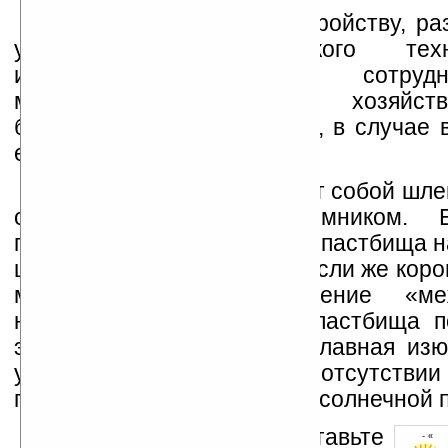
Впрочем, благодаря устройству, р
учеными Массачусетсского техно
института (MIT) при сотруд
министерством сельского хозяй
брокеров, по крайней мере, в случае 
есть шанс.
Устройство представляет собой шле
оборудованный GPS-приемником. 
пытается удалиться с этого пастбища на
шлеме раздаётся музыка. Если же коро
музыкальное предупреждение «м
нарушительница границы пастбища п
электрическим разрядом. Главная изю
устройства заключается в отсутствии
питание осуществляется от солнечной 
Оцените новость и оставьте
- « о