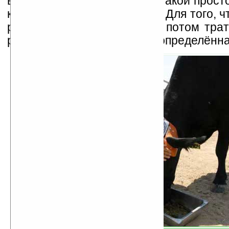
вряд ли сразу справится с такой прост
как, например, выпас коров. Для того, 
разбрелось и не пришлось потом трат
розыски, тоже необходима определённа