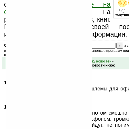
свой комментарий
ниже на
странице
,
подпишитесь
на
1
«
скучно
рассылку новостей, файлов, книг.
Поддержите Ладошки своей посе
изучением коммерческой информации, 
Скоро
конкурс
с призами! Подпишитесь:
и у
ежедневный или еженедельный дайджест новостей, анонсов программ под 
ваш почтовый ящик.
•
вернуться к списку новостей
•
Обсуждение этой новости ниже:
14.10.2008
-
Rett Pop
10:47
Следующий шаг — специальные шлемы для офи
:)
14.10.2008
- Nashev
14:07
Научим коров боятся музыку! Вот потом смешно 
стада пройдёт кто-нить с магнитофоном, гром
музыку. Бедные коровы с ума сойдут, не поним