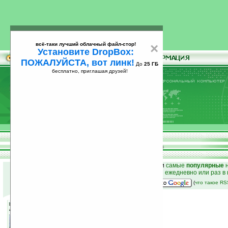
всё-таки лучший облачный файл-стор!
×
Установите DropBox:
ПОЖАЛУЙСТА, вот линк!
До
25 ГБ
бесплатно, приглашая друзей!
Установите
всё-таки лучший облачный файл-стор!
DropBox: ПОЖАЛУЙСТА, вот линк!
До
25
бесплатно, приглашая друзей!
ГБ
к началу раздела новостей
•
лучшие
новости
и
самые
популярные
н
простые
анонсы новостей
на email ежедневно или раз в
наш
на Google:
(
что такое R
GPS-шлемы для коров
10.10.2008 10:30
просмотров: сегодня 1, всего 3171
автор новости:
VMir