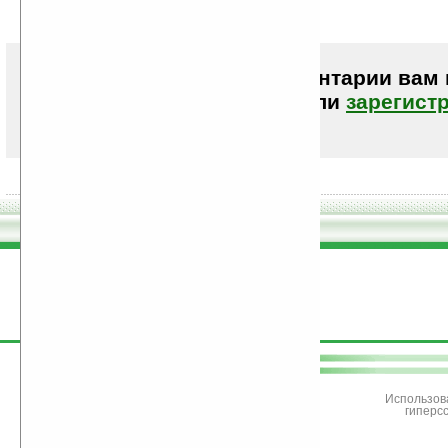
чтоб избежать удара током.
Чтобы писать комментарии вам
авторизоваться (войти)
или
зарегист
поддержите
Ладошки
Использов
гиперс