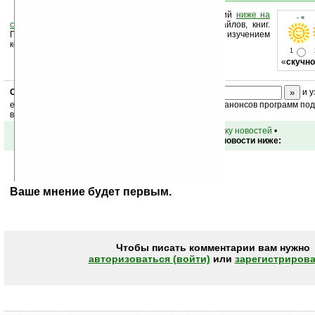
Оцените новость и оставьте свой комментарий
ниже на
- « о
странице
,
подпишитесь
на рассылку новостей, файлов, книг.
Поддержите Ладошки своей посещаемостью, изучением
коммерческой информации, ссылками.
1
«
скучно
Скоро
конкурс
с призами! Подпишитесь:
и у
ежедневный или еженедельный дайджест новостей, анонсов программ под 
ваш почтовый ящик.
•
вернуться к списку новостей
•
Обсуждение этой новости ниже:
Ваше мнение будет первым.
Чтобы писать комментарии вам нужно
авторизоваться (войти)
или
зарегистрирова