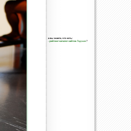
а вы знаете, что есть:
-
рейтинг-каталог сайтов
Ладошек
?