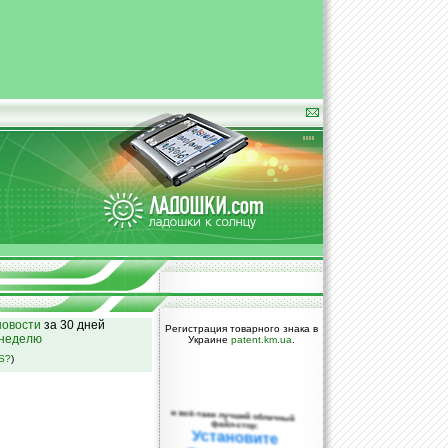
овости
за 30 дней
Регистрация товарного знака в
 неделю
Украине
patent.km.ua
.
SS?
)
и всё-таки лучший облачный
файл-стор:
Установите
DropBox уже
сегодня!
ПОЖАЛУЙСТА,