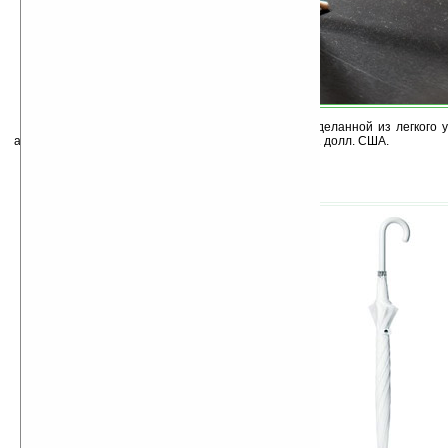
Весит такая красота очень немного, будучи сделанной из легкого 
алюминия. Стоит тоже недорого — 4200 йены или 41 долл. США.
Выпускается в двух цветах — белом и чёрном: