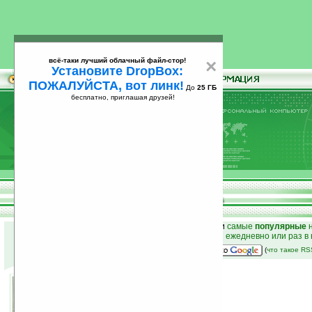
всё-таки лучший облачный файл-стор!
×
Установите DropBox:
ПОЖАЛУЙСТА, вот линк!
До
25 ГБ
бесплатно, приглашая друзей!
Установите
всё-таки лучший облачный файл-стор!
DropBox: ПОЖАЛУЙСТА, вот линк!
До
25
бесплатно, приглашая друзей!
ГБ
к началу раздела новостей
•
лучшие
новости
и
самые
популярные
н
простые
анонсы новостей
на email ежедневно или раз в
наш
на Google:
(
что такое R
Самостоятельный зонт
16.10.2008 04:34
просмотров: сегодня 1, всего 1860
автор новости:
Вячеслав Милованов