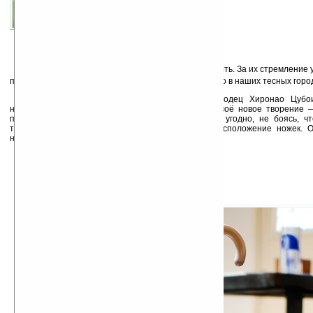
связанные темы:
З
а что мы уважаем японцев? За их практичность. За их стремление
предметы и обеспечить нам жизненное пространство в наших тесных горо
Японский дизайнер и просто добрый молодец Хиронао Цубои
ненужные, стойки для зонтов, для чего снабдил своё новое творение 
приспособлением, позволяющим ставить зонт где угодно, не боясь, ч
тщательно рассчитали центр тяжести зонта и расположение ножек. О
надёжно.