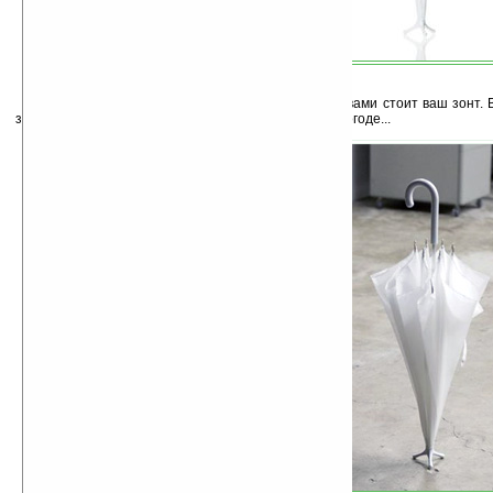
Вот такая картина, вот стоите вы, а рядом с вами стоит ваш зонт.
зонты научатся поддерживать разговор, хотя бы о погоде...