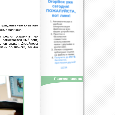
вот линк!
Автоматическая и
удобная
 упразднить ненужные нам
синхронизация
файлов на всех
дских жилищах.
ваших устройствах;
Простое и
 решил устранить, как
безопасное
совместное
— самостоятельный зонт,
использование
то он упадёт. Дизайнеры
папок с друзьями и
коллегами;
чень по-японски, весьма
Легкое создание
публичных ссылок
на файлы и папки;
25 ГБ
Получите до
бесплатно,
приглашая друзей!
11234
Похожие новости: