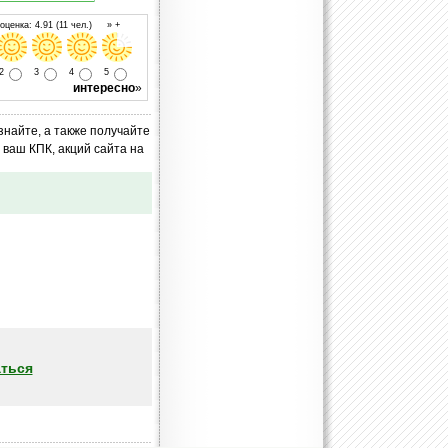
ценка: 4.91 (11 чел.) » +
2
3
4
5
интересно
»
знайте, а также получайте
ваш КПК, акций сайта на
ться