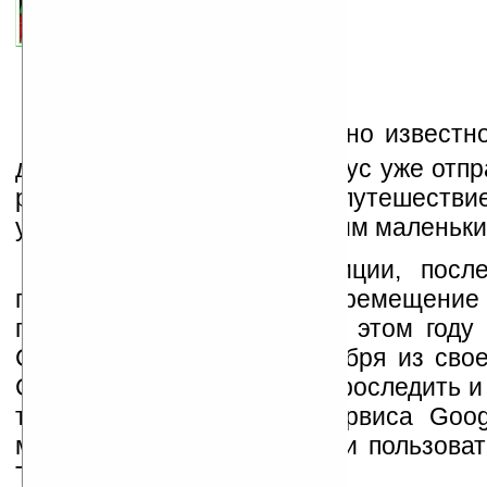
автор новости:
VMir
связанные темы:
Google
;
сервисы
В
сей детворе доподлинно известн
дедушка (Мороз) Санта Клаус уже отпр
рождественско-новогоднее путешествие
успеть раздать подарки своим маленьки
По сложившейся традиции, посл
года Google отслеживает перемещение
по всему земному шару. В этом году 
Санта, вышедшего 24 декабря из свое
Северном полюсе, можно проследить и
телефона при помощи сервиса Goog
мобильных пользователей и пользоват
Twitter.