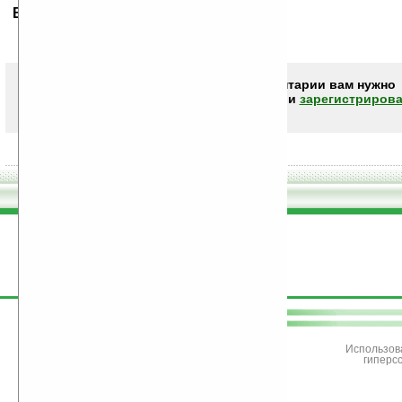
Ваше мнение будет первым.
Чтобы писать комментарии вам нужно
авторизоваться (войти)
или
зарегистрирова
поддержите
Ладошки
Использов
гиперс