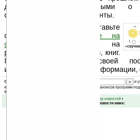
договорилась с военными о 
отслеживании маршрута Санты.
Оцените новость и оставьте
- « 
свой комментарий
ниже на
1
странице
,
подпишитесь
на
«
скучно
рассылку новостей, файлов, книг.
Поддержите Ладошки своей посе
изучением коммерческой информации, 
Скоро
конкурс
с призами! Подпишитесь:
и у
ежедневный или еженедельный дайджест новостей, анонсов программ под 
ваш почтовый ящик.
•
вернуться к списку новостей
•
Обсуждение этой новости ниже: