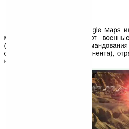
Вместе с сервисом Google Maps 
маршруте Санты собирают военн
(объединённого командов
североамериканского континента), отр
на сайте
NORAD Santa
.