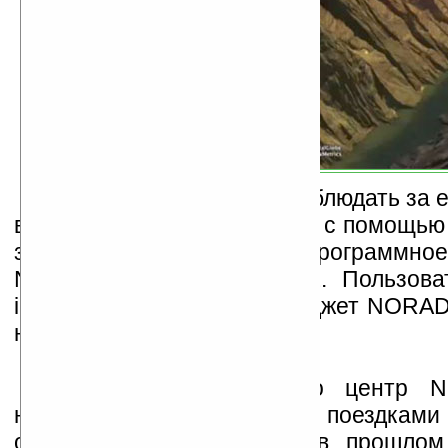
Фаны Санты могут понаблюдать за 
в трехмерном изображении с помощью 
загрузив дополнительно программно
NORAD Tracks Santa KML. Пользова
iGoogle смогут добавить гаджет NORAD
на свою страницу.
Следует отметить, что центр 
наблюдение за новогодними поездками
около 50-и лет. И лишь в прошлом