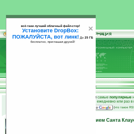
всё-таки лучший облачный файл-стор!
×
Установите DropBox:
ПОЖАЛУЙСТА, вот линк!
До
25 ГБ
бесплатно, приглашая друзей!
Установите
всё-таки лучший облачный файл-стор!
DropBox: ПОЖАЛУЙСТА, вот линк!
До
25
бесплатно, приглашая друзей!
ГБ
к началу раздела новостей
•
лучшие
новости
и
самые
популярные
н
простые
анонсы новостей
на email ежедневно или раз в
наш
на Google:
(
что такое R
Наблюдаем за путешествием Санта Кла
Google
26.12.2008 13:35
просмотров: сегодня 1, всего 3866