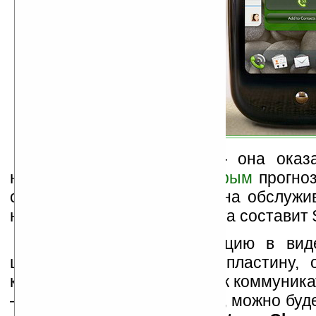
Теперь о стоимости — она оказ
невысокой, вопреки
некоторым
прогноз
скидки в $100 и контракта на обслужив
на 2 года стоимость аппарата составит 
Touchstone
— док-станцию в виде
цилиндра для зарядки и пластину, 
которой должна примыкать к коммуникат
— к поверхности зарядника, можно буд