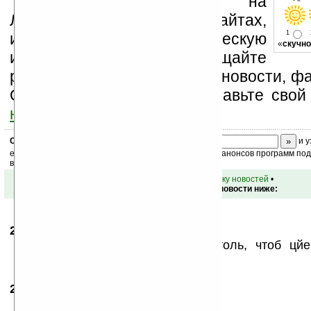
Устанавливайте линк на
- « о
Ладошки на своих сайтах,
1
изучайте коммерческую
«
скучно
информацию, посещайте
разделы сайта (форум, чат, новости, фа
Оцените эту новость и оставьте свой
ниже на странице
.
Скоро
конкурс
с призами! Подпишитесь:
и у
ежедневный или еженедельный дайджест новостей, анонсов программ под 
ваш почтовый ящик.
•
вернуться к списку новостей
•
Обсуждение этой новости ниже:
26.05.2009
- pestsov
09:45
а без контракта не родаётся чтоль, чтоб цй
написать?
26.05.2009
- NRG
14:25
а внимательно прочитать?!