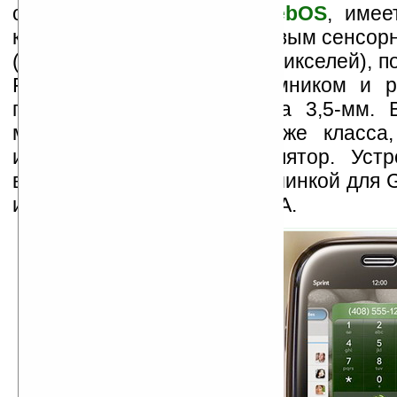
операционной системе
WebOS
, имее
корпус, оснащен 3,1-дюймовым сенсор
(с разрешением 320 x 480 пикселей), п
Fi, встроенным GPS-приемником и 
подключения наушников на 3,5-мм. 
многих смартфонов того же класса
имеется съемный аккумулятор. Устр
выпускаться не только с начинкой для 
и для сетей стандарта CDMA.