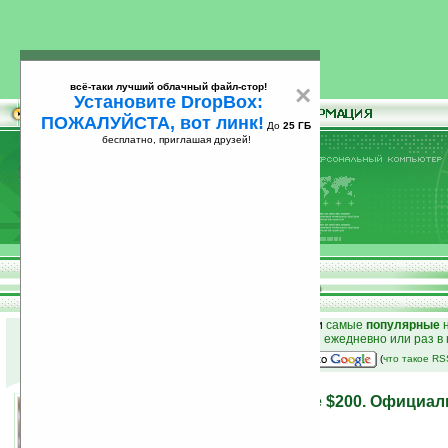
всё-таки лучший облачный файл-стор!
×
Установите DropBox:
ПОЖАЛУЙСТА, вот линк!
До
25 ГБ
бесплатно, приглашая друзей!
Установите
всё-таки лучший облачный файл-стор!
DropBox: ПОЖАЛУЙСТА, вот линк!
До
25
бесплатно, приглашая друзей!
ГБ
к началу раздела новостей
•
лучшие
новости
и
самые
популярные
н
простые
анонсы новостей
на email ежедневно или раз в
наш
на Google:
(
что такое R
Palm Pre с 6 июня по цене $200. Офици
21.05.2009 03:14
просмотров: сегодня 2, всего 5188
автор новости:
Роман Алексеев