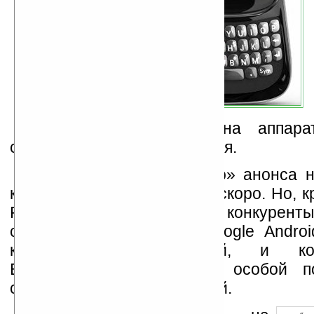
Предположительная цена аппара
странах пока не обсуждается.
Теперь ждем «ответного» анонса 
который будет уже совсем скоро. Но, к
Palm Pre есть и другие конкуренты
смартфоны на основе Google Andro
количеством приложений, и ком
BlackBerry, пользующиеся особой п
среди бизнес-пользователей.