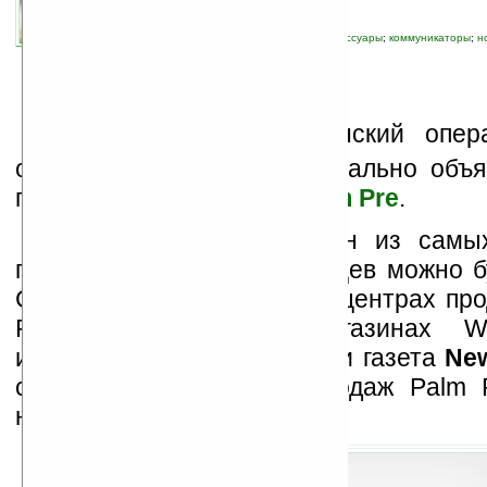
связанные темы:
Nextel
;
Palm
;
Sprint
;
аксессуары
;
коммуникаторы
;
н
смартфоны и коммуникаторы
;
цены
С
вершилось! Американский опер
связи
Sprint Nextel
официально объя
продаж коммуникатора
Palm Pre
.
6 июня 2009 года один из самы
продуктов последних месяцев можно б
США в магазинах Sprint, в центрах про
Radio Shack и в магазинах Wal
информацию подтвердила и газета
Ne
сообщившая о начале продаж Palm 
неделе июня.