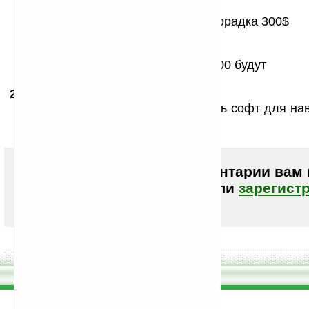
199$ с учетом скидки в 100$
соотв без скидки и нелоченый — порадка 300$
это на рынке США
в европе еще баксов 50 сверху
а у нас барыжить вообще по 600-700 будут
26.05.2009
- Roman_gur
14:53
А вот интересно, под него уже есть софт для на
?
Чтобы писать комментарии вам
авторизоваться (войти)
или
зарегист