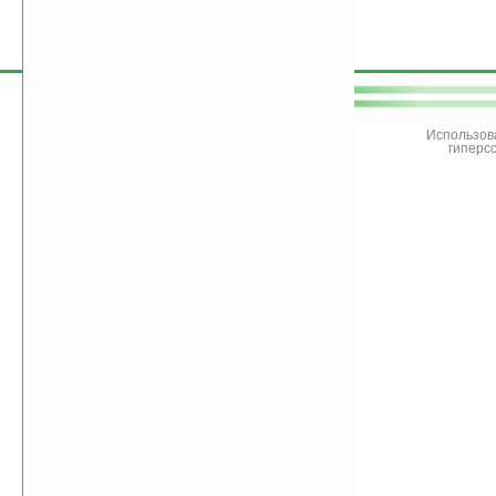
поддержите
Ладошки
Использов
гиперс