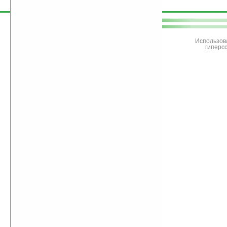
поддержите
Ладошки
Использов
гиперс