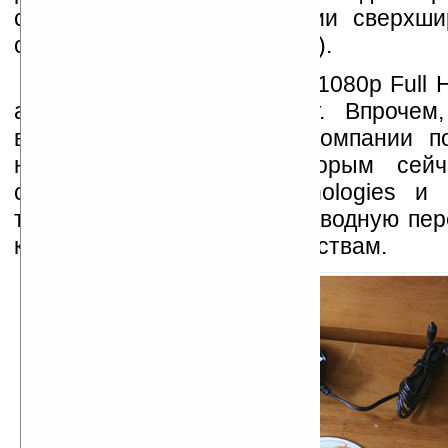
с использование технологии сверхши
связи (Ultra-WideBand, UWB).
К сожалению, передачу 1080p Full 
адаптер не поддерживает. Впрочем
времени. Представитель компании п
новый адаптер, над которым сейч
специалисты Atlona Technologies и W
также поддерживать беспроводную пер
к принтерам и аудио-устройствам.