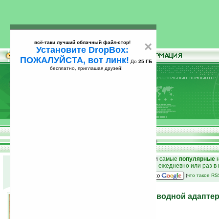
всё-таки лучший облачный файл-стор!
×
Установите DropBox:
ПОЖАЛУЙСТА, вот линк!
До
25 ГБ
бесплатно, приглашая друзей!
Установите
всё-таки лучший облачный файл-стор!
DropBox: ПОЖАЛУЙСТА, вот линк!
До
25
бесплатно, приглашая друзей!
ГБ
к началу раздела новостей
•
лучшие
новости
и
самые
популярные
н
простые
анонсы новостей
на email ежедневно или раз в
наш
на Google:
(
что такое R
Atlona AT-HDAiR – беспроводной адаптер
интерфейсов
18.07.2009 12:42
просмотров: сегодня 2, всего 4182