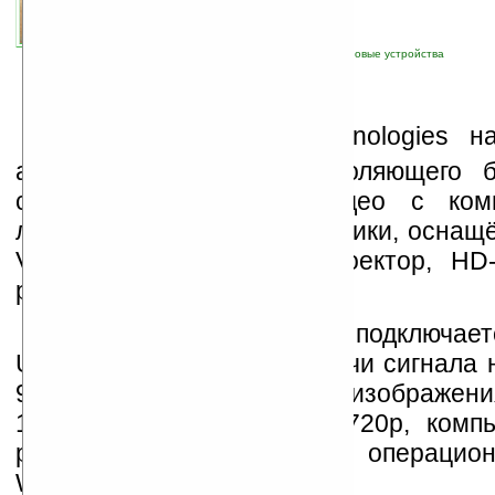
автор новости:
VMir
связанные темы:
HD
;
HDMI
;
UWB
;
видео
;
новые устройства
К
омпания Atlona Technologies н
адаптера AT-HDAiR, позволяющего 
способом передавать видео с ком
лэптопа на внешние источники, оснащ
VGA-портами, включая проектор, HD-
разумеется, дисплей.
К компьютеру AT-HDAiR подключает
USB 2.0. Дальность передачи сигнала
9-и метров, разрешение изображени
1440х1200 пикселей или 720p, комп
работать под управлением операцио
Windows XP или Vista.