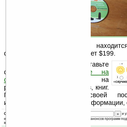
Адаптер AT-HDAiR уже находитс
стоимость гаджета составляет $199.
Оцените новость и оставьте
- « о
свой комментарий
ниже на
1
странице
,
подпишитесь
на
«
скучно
рассылку новостей, файлов, книг.
Поддержите Ладошки своей посе
изучением коммерческой информации, 
Скоро
конкурс
с призами! Подпишитесь:
и у
ежедневный или еженедельный дайджест новостей, анонсов программ под 
ваш почтовый ящик.