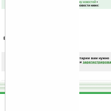
•
вернуться к списку новостей
•
Обсуждение этой новости ниже:
Ваше мнение будет первым.
Чтобы писать комментарии вам нужно
авторизоваться (войти)
или
зарегистрирова