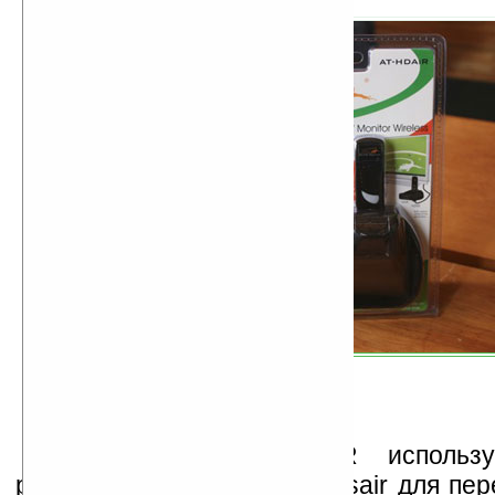
В адаптере AT-HDAiR используе
разработанный фирмой Wisair для пер