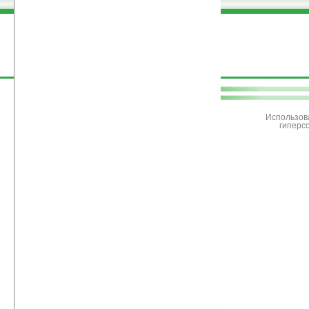
поддержите
Ладошки
Использов
гиперс