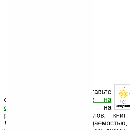
- « о
Оцените новость и оставьте
свой комментарий
ниже на
1
странице
,
подпишитесь
на
«
скучно
рассылку новостей, файлов, книг.
Ладошки своей посещаемостью,