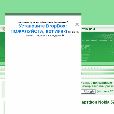
всё-таки лучший облачный файл-стор!
×
Установите DropBox:
ПОЖАЛУЙСТА, вот линк!
До
25 ГБ
бесплатно, приглашая друзей!
Установите
всё-таки лучший облачный файл-стор!
DropBox: ПОЖАЛУЙСТА, вот линк!
До
25
бесплатно, приглашая друзей!
ГБ
к началу раздела новостей
•
лучшие
новости
и
самые
популярные
н
простые
анонсы новостей
на email ежедневно или раз в
наш
на Google:
(
что такое R
Красочный недорогой смартфон Nokia 5
26.08.2009 16:38
просмотров: сегодня 1, всего 4690
автор новости:
Роман Алексеев