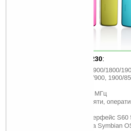
Характеристики
Nokia 5230
:
Сети GSM/EDGE (850/900/1800/190
WCDMA/HSDPA (2100/900, 1900/85
2100/850 МГц)
CPU Dual ARM 11, 369 МГц
70 МБ встроенной памяти, операт
128 МБ SDRAM
Пользовательский интерфейс S60 5t
Операционная система Symbian OS