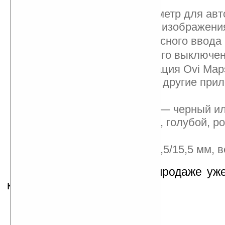
Встроенный акселерометр для авт
изменения положения изображени
Распознавание рукописного ввода
Сенсор автоматического выключе
Сервисы Nokia: навигация Ovi Map
Music Store, игровые и другие при
Store
Цвета задней крышки — черный и
серебристый, красный, голубой, р
желтый
Габариты: 111x51,7x14,5/15,5 мм, в
Nokia 5230 появится в продаже уж
квартале текущего года.