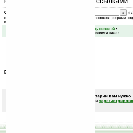
коммерческой информации, ссылками.
Скоро
конкурс
с призами! Подпишитесь:
и у
ежедневный или еженедельный дайджест новостей, анонсов программ под 
ваш почтовый ящик.
•
вернуться к списку новостей
•
Обсуждение этой новости ниже:
Ваше мнение будет первым.
Чтобы писать комментарии вам нужно
авторизоваться (войти)
или
зарегистрирова