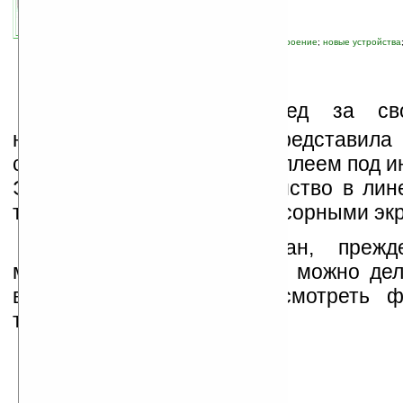
связанные темы:
Nokia
;
бюджетный
;
настроение
;
новые устройства
К
омпания
Nokia
вслед за св
нетбуком
Booklet 3G
, представила
смартфон с сенсорным дисплеем под 
Это самое дешевое устройство в лине
тех, которые оснащены сенсорными эк
Смартфон ориентирован, прежд
молодёжь, с помощью него можно дел
видео, слушать музыку, смотреть 
только.