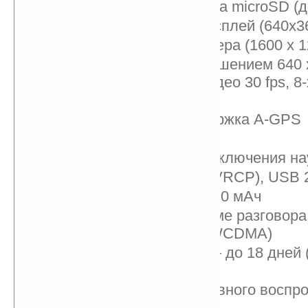
Слот для карт формата microSD (д
3,2-дюймовый TFT-дисплей (640х3
2-мегапиксельная камера (1600 x 1
Съёмка видео с разрешением 640 
пикселей, скорость видео 30 fps, 8
видеозум
GPS-приемник, поддержка A-GPS
FM-радио
3,5мм разъём для подключения н
Bluetooth 2.0 (A2DP, AVRCP), USB 
Аккумулятор Li-ion 1320 мАч
Время работы в режиме разговора
(GSM) и до 4,3 часа (WCDMA)
В режиме ожидания — до 18 дней 
дней (WCDMA)
До 33 часов беспрерывного воспр
музыки