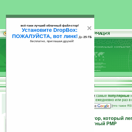
всё-таки лучший облачный файл-стор!
×
Установите DropBox:
ПОЖАЛУЙСТА, вот линк!
До
25 ГБ
бесплатно, приглашая друзей!
Установите
всё-таки лучший облачный файл-стор!
DropBox: ПОЖАЛУЙСТА, вот линк!
До
25
бесплатно, приглашая друзей!
ГБ
к началу раздела новостей
•
лучшие
новости
и
самые
популярные
н
простые
анонсы новостей
на email ежедневно или раз в
наш
на Google:
(
что такое R
APSI C100 — GPS-навигатор, который ле
превращается... в элегантный PMP
09.09.2009 13:44
просмотров: сегодня 1, всего 3460