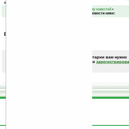
ваш почтовый ящик.
•
вернуться к списку новостей
•
Обсуждение этой новости ниже:
Ваше мнение будет первым.
Чтобы писать комментарии вам нужно
авторизоваться (войти)
или
зарегистрирова
поддержите