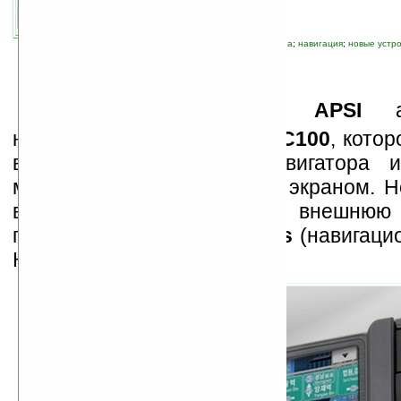
автор новости:
Владимир Литовченко
связанные темы:
PMP
;
UMPC
;
мультимедиа
;
навигация
;
новые устр
К
орейская компания
APSI
ан
навигационное устройство
С100
, кото
в себе функции GPS-навигатора и
медиаплеера с сенсорным экраном. Н
встроенный DMB-тюнер, внешнюю
поддерживает
Gini 3D maps
(навигаци
Кореи).