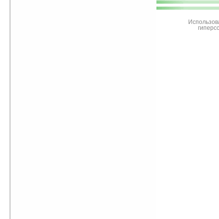
Ладошки
Использов
гиперс