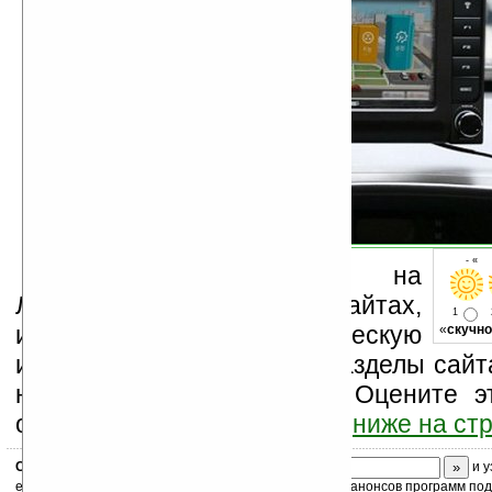
- « 
Устанавливайте линк на
Ладошки на своих сайтах,
1
изучайте коммерческую
«
скучно
информацию, посещайте разделы сайта
новости, файлы, прочие). Оцените э
оставьте свой комментарий
ниже на ст
Скоро
конкурс
с призами! Подпишитесь:
и у
ежедневный или еженедельный дайджест новостей, анонсов программ под 