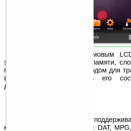
Плеер оснащен 5-дюймовым LC
экраном, 8ГБ встроенной памяти, сло
памяти microSD, HDMI-выходом для тр
видео 1080р. Стоимость его сос
долларов.
MovieBook VPD550T поддержив
количество видеоформатов: DAT, MPG