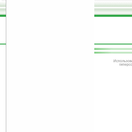
поддержите
Ладошки
Использов
гиперс