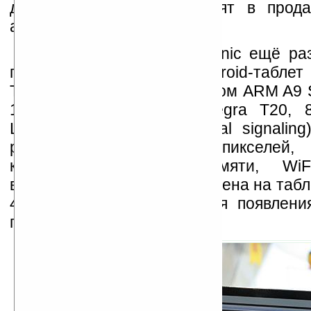
дисплеем. Модели поступят в прод
апреле месяце сего года.
На этой неделе ViewSonic ещё раз
представив в Пекине Android-табле
Таблет оснащен процессором ARM A9 
1ГГц, чипсетом nVIDIA Tegra T20, 
LVDS (low-voltage differential signali
разрешением 1024×800 пикселей, 
камерой, 4ГБ флеш-памяти, WiFi,
встроенным 3G модемом. Цена на табл
441 доллар, правда, время появлени
прилавках пока неизвестно.