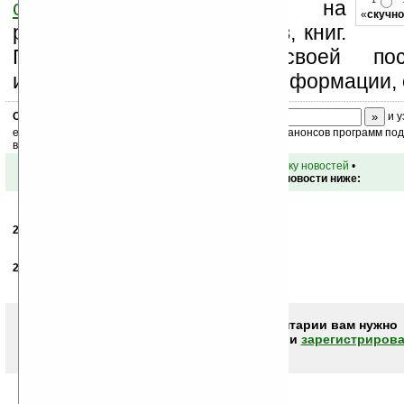
1
странице
,
подпишитесь
на
«
скучно
рассылку новостей, файлов, книг.
Поддержите Ладошки своей посе
изучением коммерческой информации, 
Скоро
конкурс
с призами! Подпишитесь:
и у
ежедневный или еженедельный дайджест новостей, анонсов программ под 
ваш почтовый ящик.
•
вернуться к списку новостей
•
Обсуждение этой новости ниже:
23.01.2010
- Kostya
02:02
хм, недорого за таблет :)
24.01.2010
- Biotrop
08:22
согласен ^)
Чтобы писать комментарии вам нужно
авторизоваться (войти)
или
зарегистрирова