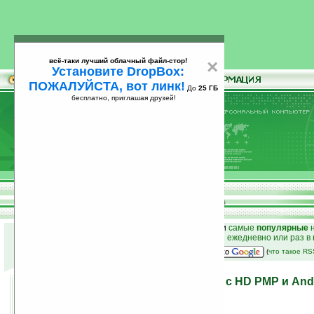
всё-таки лучший облачный файл-стор!
×
Установите DropBox:
ПОЖАЛУЙСТА, вот линк!
До
25 ГБ
бесплатно, приглашая друзей!
Установите
всё-таки лучший облачный файл-стор!
DropBox: ПОЖАЛУЙСТА, вот линк!
До
25
бесплатно, приглашая друзей!
ГБ
к началу раздела новостей
•
лучшие
новости
и
самые
популярные
н
простые
анонсы новостей
на email ежедневно или раз в
наш
на Google:
(
что такое R
ViewSonic дебютировала с HD РМР и And
21.01.2010 22:36
просмотров: сегодня 2, всего 5033
автор новости:
Владимир Литовченко