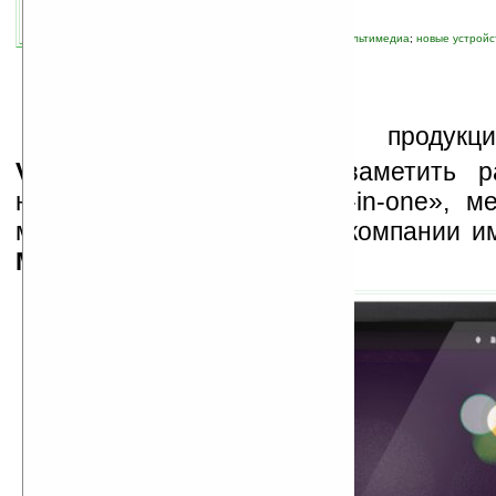
связанные темы:
MID
;
PMP
;
ViewSonic
;
мультимедиа
;
новые устройс
гаджеты
;
электронные книги
Е
сли раньше среди продукци
ViewSonic
можно было заметить ра
ноутбуки, компьютеры «all-in-one», 
мониторы, то теперь в их компании и
MovieBook VPD550T
.