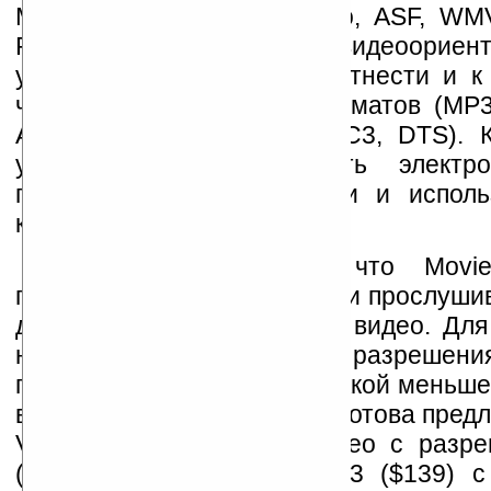
MP4, MOV, AVI, DVD Video, ASF, WM
RM/RMVB. И, несмотря на видеоориент
устройство также можно отнести и к
через поддержку аудиоформатов (MP
AAC ,OGG, FLAC, APE, AC3, DTS). К
устройства можно читать электро
просматривать фотографии и исполь
качестве диктофона.
Viewsonic указывает, что Movi
проработать до 20 часов при прослуши
до 4 часов при просмотре видео. Для
нужна поддержка высокого разрешения
готов ограничиться поддержкой меньше
видеоформатов, Viewsonic готова пред
VPD513 с поддержкой видео с разр
($189) или модель VPD403 ($139) 