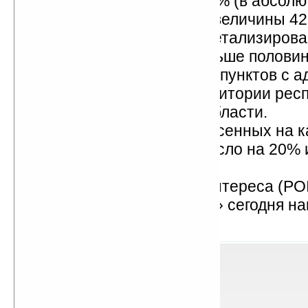
планом, увеличился на 10% (в абсол
выражении +40) и достиг величины 42
частности, значительно детализиров
Поволжского региона: больше полови
добавленных населенных пунктов с 
планом находятся на территории рес
Татарстан и Самарской области.
Общее количество нанесенных на к
населенных пунктов выросло на 20% 
42 066.
Дополнена база точек интереса (POI
карты сервиса «Прогород» сегодня н
150 000 точек интереса.