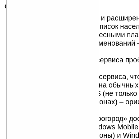
системы «Прогород»
:
Очередное обновление и расшире
картографической базы. Список насе
пунктов с детальными адресными пл
пополнится еще на 60 наименований 
года.
Интеграция в систему сервиса про
полугодие 2010 года.
Создание JAVA-версии сервиса, чт
использовать «Прогород» на обычны
телефонах с модулем GPS (не только
коммуникаторах и смартфонах) – ори
третий квартал 2010 года.
В настоящее время «Прогород» до
мобильных платформ Windows Mobile
(коммуникаторы и смартфоны) и Win