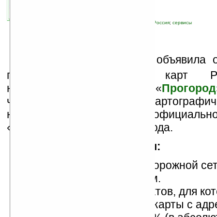
связанные темы:
навигация
;
программы
;
Россия
;
сервисы
К
омпания «
Сидиком
» объявила 
плановом обновлении карт Р
навигационного сервиса «
Прогород
четвертое обновление картографич
начиная с момента официально
«Прогород» в ноябре 2009 года.
Статистика обновления:
Общая протяженность дорожной сет
4% и составила 831 000 км.
Список населенных пунктов, для ко
представлены детальные карты с ад