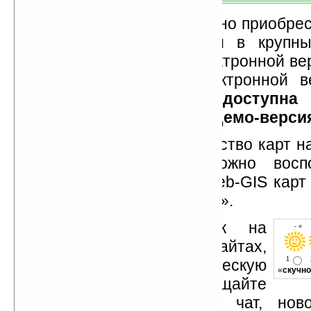
«Прогород» также можно приобрес
виде коробочной версии в крупн
сетях, а также в виде электронной в
проекта. Стоимость электронной 
рублей.
На сайте доступна 
полнофункциональная демо-версия
Оценить объём и качество карт н
сервиса «Прогород» можно воспо
специальной утилитой Web-GIS карт 
gorod.ru в разделе «Карты».
Устанавливайте линк на
- « 
Ладошки на своих сайтах,
1
изучайте коммерческую
«
скучно
информацию, посещайте
разделы сайта (форум, чат, нов