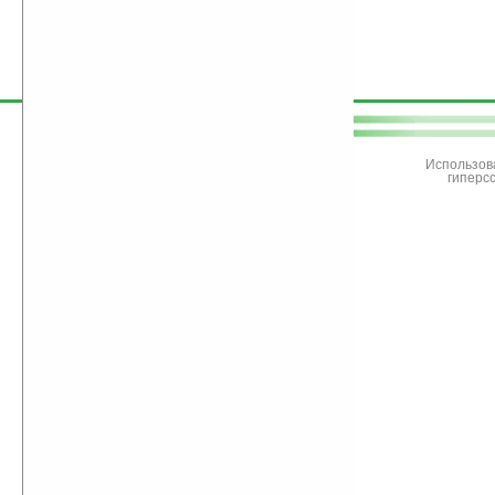
поддержите
Ладошки
Использов
гиперс