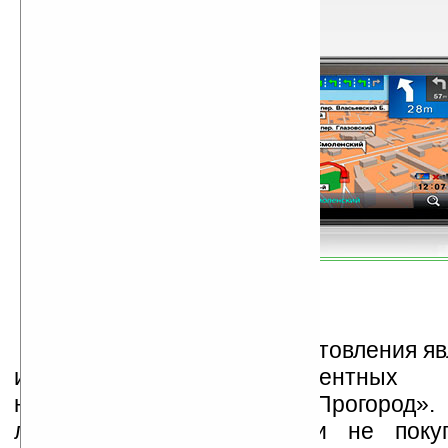
Карты собственного изготовления я
из ключевых конкурентных п
навигационного сервиса «Прогород».
лицензирует картоснову и не поку