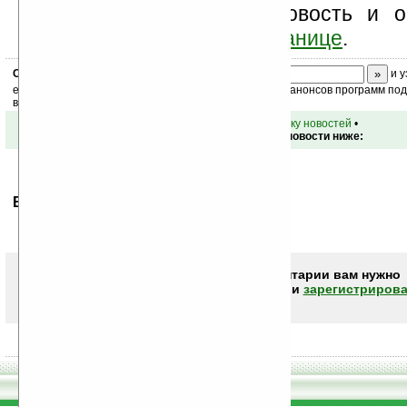
прочие). Оцените эту новость и о
комментарий
ниже на странице
.
Скоро
конкурс
с призами! Подпишитесь:
и у
ежедневный или еженедельный дайджест новостей, анонсов программ под 
ваш почтовый ящик.
•
вернуться к списку новостей
•
Обсуждение этой новости ниже:
Ваше мнение будет первым.
Чтобы писать комментарии вам нужно
авторизоваться (войти)
или
зарегистрирова