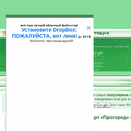
всё-таки лучший облачный файл-стор!
×
Установите DropBox:
ПОЖАЛУЙСТА, вот линк!
До
25 ГБ
бесплатно, приглашая друзей!
Установите
всё-таки лучший облачный файл-стор!
DropBox: ПОЖАЛУЙСТА, вот линк!
До
25
бесплатно, приглашая друзей!
ГБ
к началу раздела новостей
•
лучшие
новости
и
самые
популярные
н
простые
анонсы новостей
на email ежедневно или раз в
наш
на Google:
(
что такое R
Четвертое обновление карт «Прогород» 
02.03.2010 12:42
просмотров: сегодня 2, всего 4209
автор новости:
Роман Алексеев