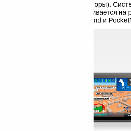
(классические автонавигаторы). Сист
«Прогород» предустанавливается на 
автонавигаторов Mio, Lexand и PocketN