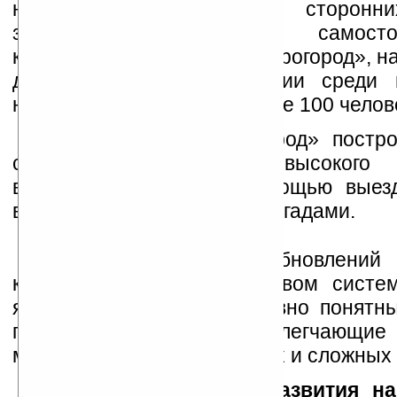
навигационные карты у сторонни
занимаясь разработкой самост
картографический отдел «Прогород», н
день крупнейший в России среди в
навигационного рынка: более 100 челов
Карты сервиса «Прогород» постр
спутниковых снимков высокого 
верифицированных с помощью выезд
выполненных полевыми бригадами.
Помимо регулярных обновлений 
конкурентным преимуществом систе
является простой, интуитивно понятн
программы и функции, облегчающие
многополосных магистралях и сложных 
Дальнейшие планы развития на