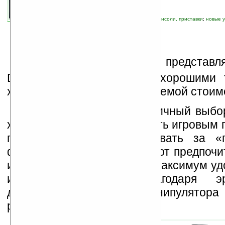
автор новости:
Роман Алексеев
связанные темы:
Defender
;
игровые ПК, консоли, приставки
;
новые 
устройства ввода
К
омпания Defender представл
Defender Game Master с хорошими 
характеристиками и приемлемой стоим
Game Master — это отличный выбор
хочет с комфортом управлять игровым 
пока не готов переплачивать за «
функции. В независимости от предпоч
игр, пользователь получит максимум уд
игрового процесса благодаря эр
дизайну, малому весу манипулятора
расположенным кнопкам.