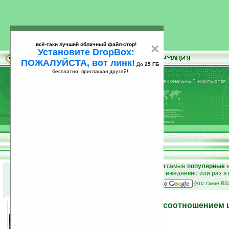
всё-таки лучший облачный файл-стор!
×
Установите DropBox:
ПОЖАЛУЙСТА, вот линк!
До
25 ГБ
бесплатно, приглашая друзей!
Установите
всё-таки лучший облачный файл-стор!
DropBox: ПОЖАЛУЙСТА, вот линк!
До
25
бесплатно, приглашая друзей!
ГБ
к началу раздела новостей
•
лучшие
новости
и
самые
популярные
н
простые
анонсы новостей
на email ежедневно или раз в
наш
на Google:
(
что такое R
Геймпад с оптимальным соотношением ц
Defender
01.06.2010 18:17
просмотров: сегодня 1, всего 4381