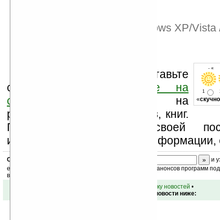
Интерфейс: USB
Количество кнопок: 13
Совместимость: Windows XP/Vista 
Вес: 122 г
Длина шнура: 150 см
- « 
Оцените новость и оставьте
свой комментарий
ниже на
1
странице
,
подпишитесь
на
«
скучно
рассылку новостей, файлов, книг.
Поддержите Ладошки своей посе
изучением коммерческой информации, 
Скоро
конкурс
с призами! Подпишитесь:
и у
ежедневный или еженедельный дайджест новостей, анонсов программ под 
ваш почтовый ящик.
•
вернуться к списку новостей
•
Обсуждение этой новости ниже: