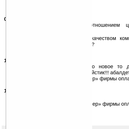
01.06.2010
- AlekseiES
18:42
«Геймпад с оптимальным соотношением це
Defender»
все замечательно, допустим, с качеством ко
многие знакомы, а цена то какая???
18.09.2010
- Simix
10:41
Я смотрю тут постоянно что то новое то д
прекрасная новость! дешевый джойстик!!! абалдеть!
Видимо каждая новость этой «супер» фирмы оплаче
19.09.2010
- MiLana
19:56
2 Simix:
«Видимо каждая новость этой «супер» фирмы опл
Нет, не оплачена.