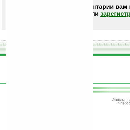
Чтобы писать комментарии вам
авторизоваться (войти)
или
зарегист
поддержите
Ладошки
Использов
гиперс