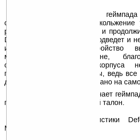
Специальное покрытие геймпада
ощупь и предотвращает скольжение 
руках. Даже в агрессивной и продолж
Defender Game Master не подведет и н
из рук геймера. Устройство в
минималистичном дизайне, благ
однотонная расцветка корпуса н
пользователя во время игры, ведь все
должно быть сконцентрировано на само
Комплект поставки включает геймпа
пользователя и гарантийный талон.
Технические характеристики De
Master: