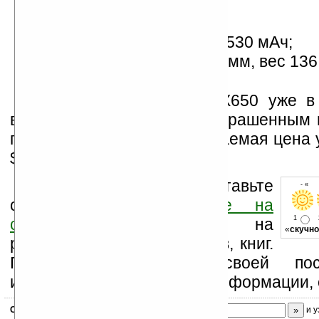
FM-радио;
FM-передатчик (!);
аккумулятор емкостью 1530 мАч;
размеры 107 x 58 x 14,7 мм, вес 136 
Коммуникатор Glofiish X650 уже в
выпускается с корпусом, окрашенным 
пурпурный цвет. Предполагаемая цена
$800.
Оцените новость и оставьте
- « о
свой комментарий
ниже на
1
странице
,
подпишитесь
на
«
скучно
рассылку новостей, файлов, книг.
Поддержите Ладошки своей посе
изучением коммерческой информации, 
Скоро
конкурс
с призами! Подпишитесь:
и у