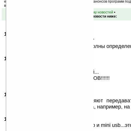
ежедневный или еженедельный дайджест новостей, анонсов программ под 
ваш почтовый ящик.
•
вернуться к списку новостей
•
Обсуждение этой новости ниже:
12.01.2008
- Vaniara
18:39
Что значит « FM-передатчик » ????
Что типа можно передавть радиоволны определе
12.01.2008
- frag
20:53
Красавчик!
Правда развелось у етена моделей...
х500+, х650, х800 — АРМИЯ КЛОНОВ!!!!!!
12.01.2008
- devious
23:29
2 Vaniara: FM-передатчик позволяют передав
диапазоне с самого коммуникатора, например, на
13.01.2008
- mishok
10:06
Крутатень....тока не понял Порт usb и mini usb...э