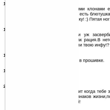
15.01.2008
- Glo
21:52
У меня Х500, разници между ними клонами ен
Нахрена мне FM передатчик, если есть блютушка
на магнитолу, и слушаю свою музыку! :) Пятая ног
15.01.2008
- Glo
21:58
А по поводу «передатчик» коли уж засверби
Работает через GPS приёмник. Как рация.В нет
зачем рация, что бы всякие слушали твою инфу!? 
16.01.2008
-
veshka
13:08
А почему не пишите что у них глюк в прошивке.
17.01.2008
- ХоУм
14:34
ужос да и только
25.01.2008
-
DK
22:08
По поводу телефоной части ,глючит когда тебе з
,а аппарат вообще не подает признаков жизни,п
часто,по моему аппарат еще сырой!