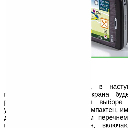
По мнению компании, в насту
показатель разрешения экрана буд
решающих факторов при выборе п
устройства. Glofiish X650 компактен, и
дизайн и оснащен полным перечнем
программного обеспечения, включа