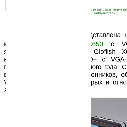
связанные темы:
E-TEN
;
Glofiish
;
Pocket PC Phone Edition, покетоф
навигация
;
новые устройства
;
смартфоны и коммуникаторы
К
омпанией
E-TEN
представлена 
коммуникатора
Glofiish X650
с VG
являющегося преемником Glofiish 
коммуникатор E-TEN X500+ с VGA-
появился еще в мае прошлого года. С
выпущен целый ряд наладонников, о
VGA-экраном, к числу которых и относ
X650.