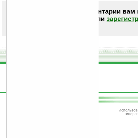
Чтобы писать комментарии вам
авторизоваться (войти)
или
зарегист
поддержите
Ладошки
Использов
гиперс