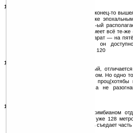
14.01.2008
-
Andrewzzz
16:19
Я только думал кричвть УРА — наконец-то вышел
можно назвать ТОПовым или даже эпохальным,
сначала прочитал где-то, что 650-ый располага
256метов :( А на деле зверушка имеет всё те-же
Хотя в общем и целом ИМХО аппарат — на пятёр
плюсом был-бы, — располагай он доступно
оперативой мегов хотя-бы в 100 — 120
15.01.2008
- sahir
10:47
У меня x800, аппарат нормальный, отличается
отсутствием передатчика и дезайном. Но одно т
стали топовыми им надо другой проц(хотябы 
реальные 500 мегов частотой, а не разогн
оперативы 128 минимум!
15.01.2008
- Прохарь
13:02
Да, нокия со своим ущербным симбианом отд
прибор, только памяти могли бы уже 128 метро
никак это не кпк, телефонная часть съедает часть