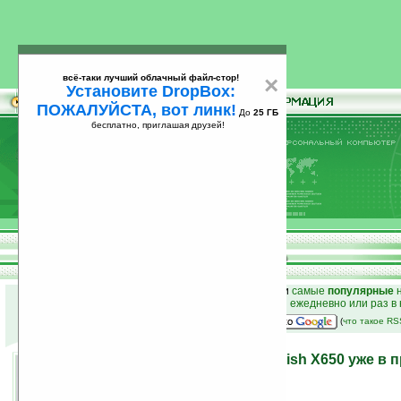
всё-таки лучший облачный файл-стор!
×
Установите DropBox:
ПОЖАЛУЙСТА, вот линк!
До
25 ГБ
бесплатно, приглашая друзей!
Установите
всё-таки лучший облачный файл-стор!
DropBox: ПОЖАЛУЙСТА, вот линк!
До
25
бесплатно, приглашая друзей!
ГБ
к началу раздела новостей
•
лучшие
новости
и
самые
популярные
н
простые
анонсы новостей
на email ежедневно или раз в
наш
на Google:
(
что такое R
Коммуникатор E-Ten Glofiish X650 уже в 
12.01.2008 17:10
просмотров: сегодня 2, всего 7538
автор новости:
VMir