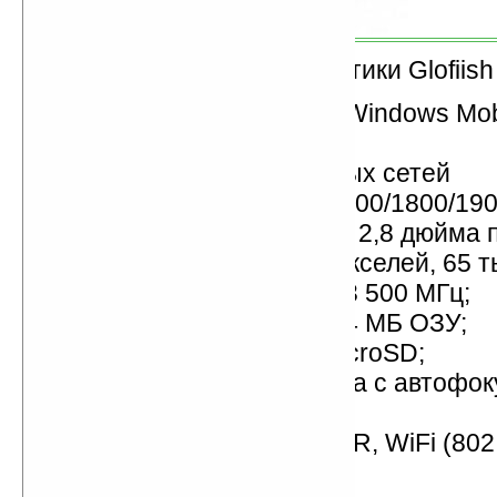
Технические характеристики Glofiish
операционная система Windows Mobi
Professional;
поддержка 4-диапазонных сетей
GSM/GPRS/EDGE (850/900/1800/190
сенсорный TFT-дисплей 2,8 дюйма п
разрешение 640х480 пикселей, 65 ты
процессор Samsung SC3 500 МГц;
256 МБ флэш-памяти, 64 МБ ОЗУ;
слот для карт памяти microSD;
2-мегапиксельная камера с автофок
модуль GPS SiRFStar III;
модули Bluetooth 2.0+EDR, WiFi (802.
порт miniUSB;