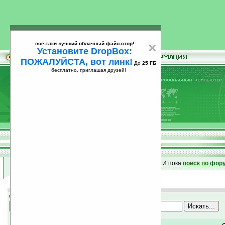
всё-таки лучший облачный файл-стор!
×
Установите DropBox:
ПОЖАЛУЙСТА, вот линк!
До
25 ГБ
бесплатно, приглашая друзей!
Установите
всё-таки лучший облачный файл-стор!
DropBox: ПОЖАЛУЙСТА, вот линк!
До
25
бесплатно, приглашая друзей!
ГБ
Если не нашли -
спрашивайте
в форуме
!
И пока
поиск по фор
Что ищем?