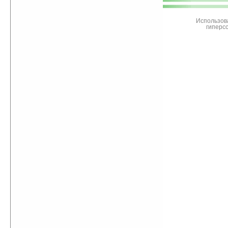
Ладошки
Использов
гиперс