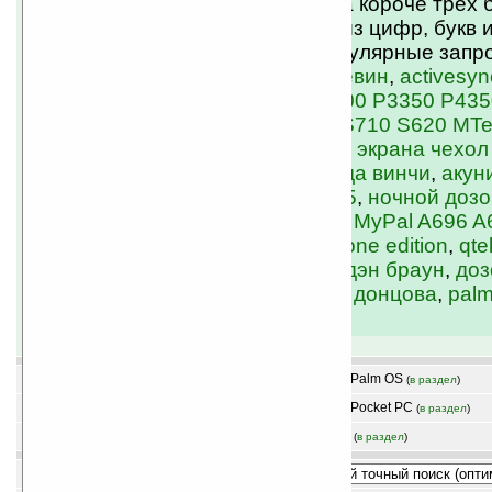
Введите искомые слова. Слова короче трех 
игнорируются. Слова состоят из цифр, букв 
подчёркивания. Например, популярные запр
Sony PSP игры
,
эмулятор
,
пелевин
,
activesyn
коммуникатор HTC P3600 P3300 P3350 P435
X7500
,
купить смартфон HTC S710 S620 MTe
SDA II
,
купить защитная пленка экрана чехол
кабель КПК
,
гарри поттер
,
код да винчи
,
акун
коммуникатор ASUS P525 P535
,
ночной дозо
лукьяненко
,
palm
,
купить ASUS MyPal A696 A
A636N
,
pocket pc
,
pocket pc phone edition
,
qte
mate
,
isilo
,
flash
,
русификатор
,
дэн браун
,
доз
мураками
,
wisbar
,
бушков
,
java
,
донцова
,
palm
resco
,
spb pocket plus
Новости
программы Palm OS
(
в раздел
)
(
в раздел
)
Статьи
программы Pocket PC
(
в раздел
)
(
в раздел
)
Магазин
Библиотека
(
в раздел
)
(
в раздел
)
режим:
по релевантности