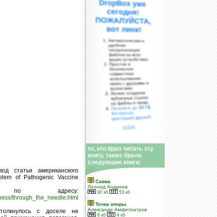
вот линк!
Автоматическая и
удобная
синхронизация
файлов на всех
ваших устройствах;
Простое и
безопасное
совместное
использование
папок с друзьями и
коллегами;
Легкое создание
публичных ссылок
на файлы и папки;
25 ГБ
Получите до
бесплатно,
приглашая друзей!
11234
те, кто брал читать эту
книгу, также брали
следующие книги:
од статьи американского
lem of Pathogenic Vaccine
Савва
Леонид Андреев
я по адресу:
92 кб
53 кб
eness/through_the_needle.html
Точка опоры
Александр Амфитеатров
толкнулось с доселе не
6 кб
4 кб