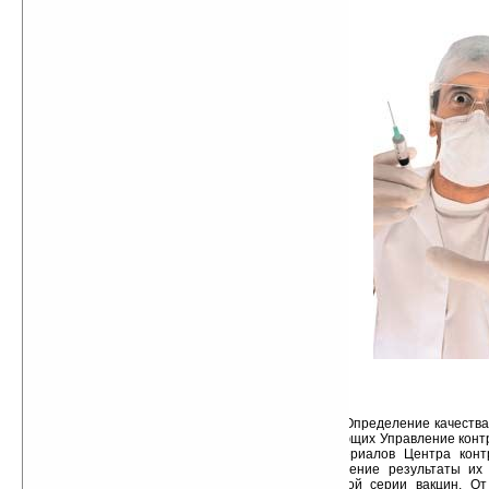
...Выглядит не вызывающим
сомнения, что назрела необходимость
начать новый, открытый диалог о
вакцинах между контролирующими
органами, производителями,
исследователями, медицинским
сообществом и публикой. Над теми, кто
отказывался от прививок для себя или
своих детей, насмехались; однако,
учитывая частоту немедленных побочных
эффектов и сомнительную эффективность
(108), возможный отсроченный ущерб для
здоровья, а ныне сталкиваясь и с
перспективой утраты многих гражданских
свобод (109), стоит ли удивляться, что
многие сегодня задаются вопросом о том,
какова реальная польза от большинства
прививочных программ? Должны ли
искалеченные дети, утратившие
работоспособность взрослые, огромный
рост заболеваемости раком, иммунными и
хроническими недугами просто и слепо
приниматься публикой в качестве
«приемлемых неприятностей»?
Как гражданин, имеющий право на
хорошее здоровье, имейте в виду следующее. Определение качества
главным образом, производителям, информирующих Управление конт
и лекарств. Вот подходящая цитата из материалов Центра конт
производителей требуется подавать в Управление результаты их
эффективность, безопасность и чистоту каждой серии вакцин. О