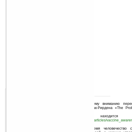
загрязнения вакцин
автор книги:
- без автора -
об авторе подробно
жанр книги:
Медицина
Учебники, обучение
Документы
добавлена:
12.08.2009
о книге:
- « оценка: 5 (3 чел.)
» +
Предлагаем Вашему вниманию перев
учёного Бенджамина Мак-Рирдена «The Prob
Contamination».
Оригинал находитс
1
2
3
4
http://www.tetrahedron.org/articles/vaccine_awar
5
«хуже
ваша оценка
В последнее время человечество с
лучше»