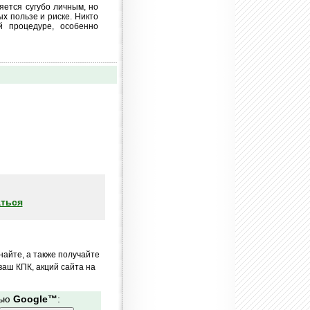
ляется сугубо личным, но
х пользе и риске. Никто
 процедуре, особенно
ться
найте, а также получайте
аш КПК, акций сайта на
щью
Google™
: