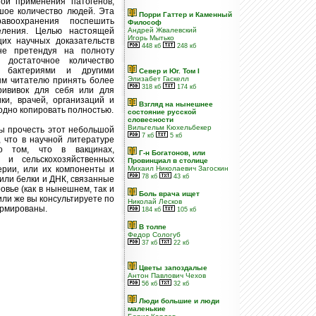
зой применения патогенов,
шое количество людей. Эта
Порри Гаттер и Каменный
авоохранения поспешить
Философ
селения. Целью настоящей
Андрей Жвалевский
Игорь Мытько
их научных доказательств
448 кб
248 кб
 не претендуя на полноту
 достаточное количество
, бактериями и другими
Север и Юг. Том I
Элизабет Гаскелл
ым читателю принять более
318 кб
174 кб
рививок для себя или для
ки, врачей, организаций и
Взгляд на нынешнее
одно копировать полностью.
состояние русской
словесности
Вильгельм Кюхельбекер
бы прочесть этот небольшой
7 кб
5 кб
, что в научной литературе
о том, что в вакцинах,
Г-н Богатонов, или
 и сельскохозяйственных
Провинциал в столице
ерии, или их компоненты и
Михаил Николаевич Загоскин
78 кб
43 кб
 или белки и ДНК, связанные
овье (как в нынешнем, так и
Боль врача ищет
 или же вы консультируете по
Николай Лесков
ормированы.
184 кб
105 кб
В толпе
Федор Сологуб
37 кб
22 кб
Цветы запоздалые
Антон Павлович Чехов
56 кб
32 кб
Люди большие и люди
маленькие