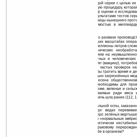
требуется подавать в Управление образцы каждой серии с целью их
Тем не менее, если гарант опишет альтернативную процедуру, котора
в безопасности, чистоте и эффективности, Центр оценки и исследов
счесть, что в рутинной подаче протоколов с результатами тестов сер
нет необходимости» (110). Да, таковы они — границы нынешнего прото
который призван наблюдать за рынком стоимостью в миллиард
позволяет контаминантам попадать в вакцины.
Полезным будет получить представление о размахе производст
дело. Нам сообщают, что «проводимые в больших масштабах операц
для биотехнологических продуктов используют миллионы литров сложны
огромные количества органических и неорганических необработ
материалы всегда должны быть под подозрением на неумышленное
поскольку имеется огромное количество животных и человеческих
частиц), которые могут попасть в конечный продукт (вакцину), потреб
количество молекулярных тест-систем, а также частых проверок н
агентов. Разумеется, производителю пришлось бы тратить время и д
стоят ли усилия по очистке этих предположительно загрязнённых мед
стоимость той пользы, что может быть принесена общественно
поскольку определённые животные продукты необходимы для прои
быть, потребуется произвести уборку во всём доме, включая и сельс
Не секрет, например, что цыплята, выращиваемые ради мяса 
носителями вируса птичьего лейкоза, о котором речь шла ранее (112, 11
Просто на заметку: вакцина против натуральной оспы, заказа
у компании «Авентис», производится на двух видах перевива
человеческой эмбриональной MRC-5 и клетках Веро зелёных мартышек 
прислушаться к мнению одного учёного о том, что «нормальные эмбрио
крайней плоти находится, по-видимому, на генетически нестабильн
делает их намного более чувствительными к раковому перерожде
остатки этих клеток — то, что мы хотим ввести себе в организм?