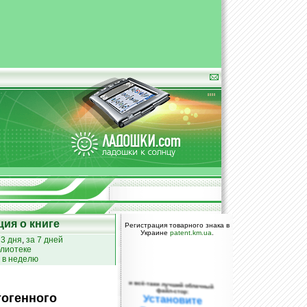
ия о книге
Регистрация товарного знака в
Украине
patent.km.ua
.
 3 дня
,
за 7 дней
лиотеке
 в неделю
и всё-таки лучший облачный
файл-стор:
тогенного
Установите
DropBox уже
сегодня!
ПОЖАЛУЙСТА,