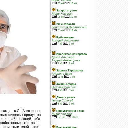
Борис Карлов
26 кб
16 кб
За кротегусом
Лидия Чарская
16 кб
10 кб
Ум и страсти
Константин Циолковский
23 кб
14 кб
Рубановичи
Аркадий Аверченко
7 кб
5 кб
Инспектор из горгаза
Данте Алигьери
Андрей Аливердиев
3 кб
2 кб
Защита Тараскона
Альфонс Доде
11 кб
7 кб
Жизнь Будды
Николай Гумилёв
4 кб
3 кб
Дама в узлах
Федор Сологуб
8 кб
5 кб
 вакцин в США вверено,
Приключения Таси
Лидия Чарская
роля пищевых продуктов
121 кб
68 кб
роля заболеваний: «От
 собственных тестов на
т производителей также
Брынский лес