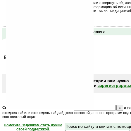
Решение о том, согласиться на прививку или отвергнуть её, яв
что бы вы ни решили, постарайтесь получить информацию об истинны
не может быть принужден к какой бы то ни было медицинской
сомнительной ценности.
Отзывы о книге
Ваше мнение будет первым.
Чтобы писать комментарии вам нужно
авторизоваться (войти)
или
зарегистрирова
Скоро
конкурс
с призами! Подпишитесь:
и уз
ежедневный или еженедельный дайджест новостей, анонсов программ под в
ваш почтовый ящик.
Помогите Ладошкам стать лучше
Поиск по сайту и книгам с помо
своей поддержкой.