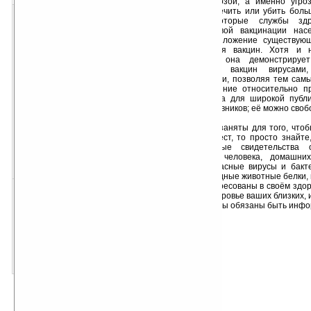
встречавшейся ему угрозой, а именно угро
предназначенных искалечить или убить боль
угроза вынудила некоторые службы здр
подготовиться к массовой вакцинации на
публикации является изложение существующ
патогенного загрязнения вакцин. Хотя и
освещения проблемы, она демонстрирует
примеров загрязнения вакцин вирусами
инфекционными агентами, позволяя тем сам
информированное решение относительно п
других. Статья написана для широкой публи
правительственных чиновников; её можно своб
Если вы слишком заняты для того, что
материал за один присест, то просто знайте
имеются многочисленные свидетельства 
предназначенных для человека, домашних
животных находятся опасные вирусы и бакт
токсины, а также чужеродные животные белки,
с раком. Если вы заинтересованы в своём здор
скачать для Palm OS
в будущем), а также в здоровье ваших близких,
размер:
44
медицинским вопросам, вы обязаны быть инф
Кб
PDB
скачать для Pocket PC
размер:
28
Кб
TXT
отрывок из произведения: