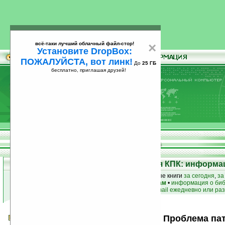
всё-таки лучший облачный файл-стор!
×
Установите DropBox:
ПОЖАЛУЙСТА, вот линк!
До
25 ГБ
бесплатно, приглашая друзей!
Установите
всё-таки лучший облачный файл-стор!
DropBox: ПОЖАЛУЙСТА, вот линк!
До
25
бесплатно, приглашая друзей!
ГБ
Электронная библиотека для КПК: информац
лучшие книги
•
популярные книги
• новые книги
за сегодня
,
за
книги по жанру
•
книги по авторам
•
информация о биб
простые
анонсы новых книг
на email ежедневно или раз
Что попадает в нас через иглу? Проблема па