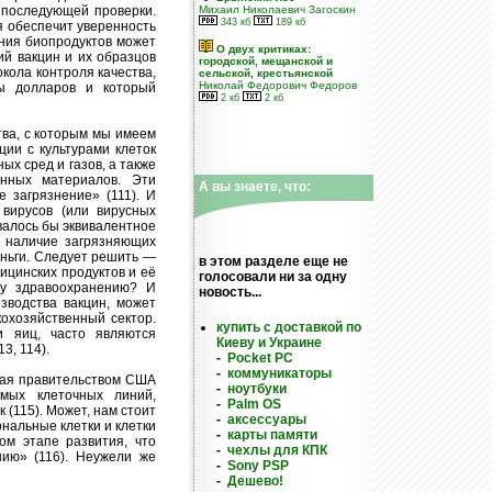
 последующей проверки.
Михаил Николаевич Загоскин
343 кб
189 кб
я обеспечит уверенность
ания биопродуктов может
О двух критиках:
ий вакцин и их образцов
городской, мещанской и
кола контроля качества,
сельской, крестьянской
Николай Федорович Федоров
ы долларов и который
2 кб
2 кб
ва, с которым мы имеем
ии с культурами клеток
х сред и газов, а также
анных материалов. Эти
А вы знаете, что:
 загрязнение» (111). И
 вирусов (или вирусных
овалось бы эквивалентное
а наличие загрязняющих
еньги. Следует решить —
в этом разделе еще не
ицинских продуктов и её
голосовали ни за одну
му здравоохранению? И
новость...
зводства вакцин, может
кохозяйственный сектор.
купить с доставкой по
и яиц, часто являются
Киеву и Украине
3, 114).
-
Pocket PC
-
коммуникаторы
нная правительством США
-
ноутбуки
емых клеточных линий,
-
Palm OS
(115). Может, нам стоит
-
аксессуары
нальные клетки и клетки
-
карты памяти
ом этапе развития, что
-
чехлы для КПК
нию» (116). Неужели же
-
Sony PSP
-
Дешево!