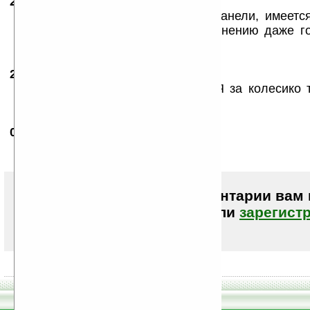
26.01.2007
- Tycoon
00:07
Вместо джойстика на передней панели, имеетс
боковине сверху. Что по моему мнению даже г
эксплуатации.
28.01.2007
- Choo
23:16
Зачем скрол если есть точпад? Я за колесико 
хочу такой прямо сейчас :-)
01.02.2007
-
Levani
19:43
джойстик будет СЕНСОРНЫЙ!!!!!!!!
Чтобы писать комментарии вам
авторизоваться (войти)
или
зарегист