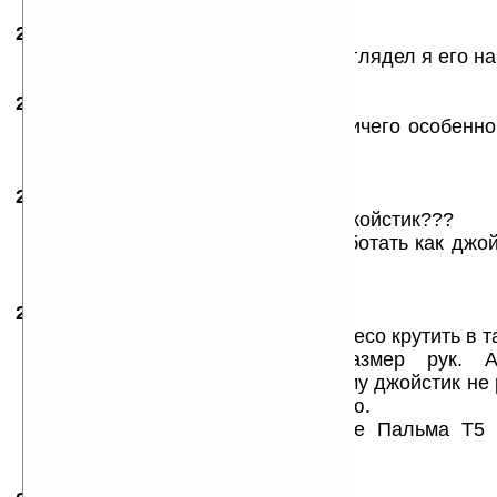
23.01.2007
-
Viston
10:26
Джойстика явно не хватает. Не разглядел я его на
23.01.2007
- Yuri
11:01
Уж больно смахивает на Нокию,ничего особенно
этой игрушке.
23.01.2007
- Ivan Ivan Ivan !!!
22:47
И правда, интерестно куда дели джойстик???
Может цифровые кнопки будут работать как джой
телефона.
25.01.2007
- rumumba
09:24
По моему, он с колесом, но вот колесо крутить в 
машинке можна имея 50й размер рук. 
посимпатичнее. Не пойму — почему джойстик не 
над кнопкой вызова уменьшив оную.
А ваще это как Пальм ТХ после Пальма Т5 
различий ))