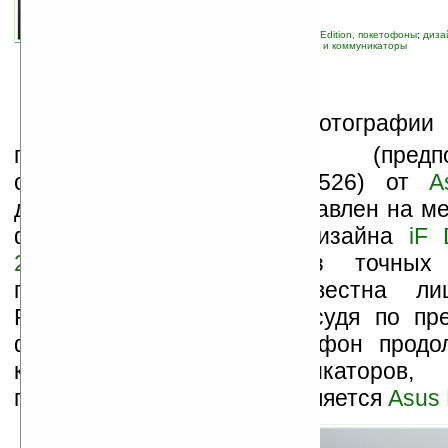
связанные темы:
ASUS
;
Pocket PC Phone Edition, покетофоны
;
диза
навигация
;
новые устройства
;
смартфоны и коммуникаторы
В
интернет утекли фотографии г
покетофона Pegasus (предпол
официальное название P526) от
A
должен быть вскоре представлен на м
форуме промышленного дизайна
iF 
2007
. К сожалению из точных т
параметров новинки известна л
Pegasus — 15,4 мм. Но судя по пр
фотографиям, этот покетофон продо
клавиатурных коммуникаторов,
представителем которой является
Asus