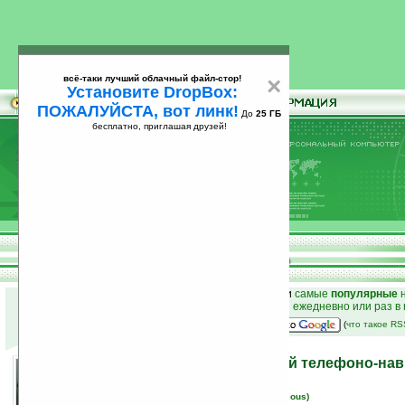
всё-таки лучший облачный файл-стор!
×
Установите DropBox:
ПОЖАЛУЙСТА, вот линк!
До
25 ГБ
бесплатно, приглашая друзей!
Установите
всё-таки лучший облачный файл-стор!
DropBox: ПОЖАЛУЙСТА, вот линк!
До
25
бесплатно, приглашая друзей!
ГБ
к началу раздела новостей
•
лучшие
новости
и
самые
популярные
н
простые
анонсы новостей
на email ежедневно или раз в
наш
на Google:
(
что такое R
Asus Pegasus — грядущий телефоно-нав
18.01.2007 15:14
просмотров: сегодня 2, всего 4483
автор новости:
Вячеслав Черников (devious)