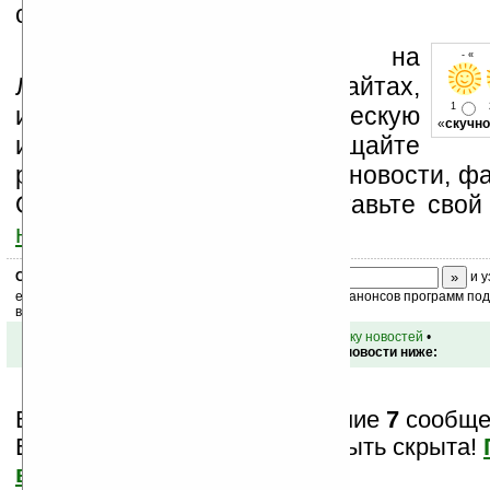
связи!
Устанавливайте линк на
- « о
Ладошки на своих сайтах,
1
изучайте коммерческую
«
скучно
информацию, посещайте
разделы сайта (форум, чат, новости, фа
Оцените эту новость и оставьте свой
ниже на странице
.
Скоро
конкурс
с призами! Подпишитесь:
и у
ежедневный или еженедельный дайджест новостей, анонсов программ под 
ваш почтовый ящик.
•
вернуться к списку новостей
•
Обсуждение этой новости ниже:
Вам показаны только последние
7
сообщен
Важная информация может быть скрыта!
все?