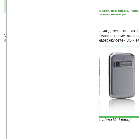
связанные темы:
ASUS
;
Pocket PC Phone Edition, покетофоны
;
Voda
навигация
;
новые устройства
;
смартфоны и коммуникаторы
В
ближайшее время в магазинах Великобритании должен появитьс
V1520, основанный на
Asus P550
. Этот стильный телефон с металлиз
корпусе получит быстрый процессор, GPS-модуль, поддержку сетей 3G и е
Изображение V1520 (с сайта Vodafone)