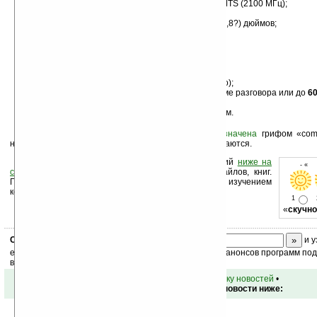
работа в сетях GSM (900/1800/1900 МГц) и UMTS (2100 МГц);
ОС Windows Mobile 6.0 Professional;
сенсорный QVGA-дисплей с диагональю 3,5 (2,8?) дюймов;
процессор Marvell XScale 520 МГц;
64 МБ ОЗУ и 256 МБ флэш-памяти;
модули Bluetooth и WiFi;
GPS-приемник;
камера на 2 Мп;
слот miniSD (или microSD, пока не определено);
аккумулятор на 1530 мАч (до
12 часов
в режиме разговора или до
6
ожидания);
размер — 121x170x16,5 мм, масса — 188 грамм.
В интернет-магазине Vodafone новинка
обозначена
грифом «comi
начала продаж и цена коммуникатора пока не сообщаются.
Оцените новость и оставьте свой комментарий
ниже на
- « 
странице
,
подпишитесь
на рассылку новостей, файлов, книг.
Поддержите Ладошки своей посещаемостью, изучением
коммерческой информации, ссылками.
1
«
скучно
Скоро
конкурс
с призами! Подпишитесь:
и у
ежедневный или еженедельный дайджест новостей, анонсов программ под 
ваш почтовый ящик.
•
вернуться к списку новостей
•
Обсуждение этой новости ниже: