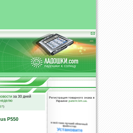
овости
за 30 дней
Регистрация товарного знака в
 неделю
Украине
patent.km.ua
.
SS?
)
sus P550
и всё-таки лучший облачный
файл-стор:
Установите
DropBox уже
сегодня!
ПОЖАЛУЙСТА,