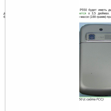
Единственное, ранее сообщалось, что Asus P550 будет иметь д
дюймов, в то время как на сайте Vodafone
говорится
о 3,5 дюймах. 
ближайшее время ситуация прояснится, хотя судя по массе (188 грамм) пра
Изображение Asus P550 (с сайта FCC)
Технические характеристики Vodafone V1520: