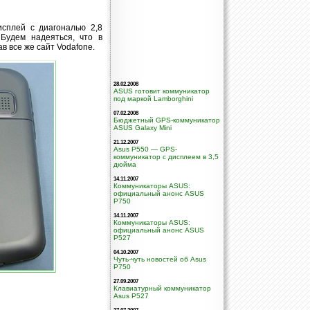
исплей с диагональю 2,8
Будем надеяться, что в
в все же сайт Vodafone.
28.02.2008
ASUS готовит коммуникатор
под маркой Lamborghini
07.02.2008
Бюджетный GPS-коммуникатор
ASUS Galaxy Mini
21.12.2007
Asus P550 — GPS-
коммуникатор с дисплеем в 3,5
дюйма
14.11.2007
Коммуникаторы ASUS:
официальный анонс ASUS
P750
14.11.2007
Коммуникаторы ASUS:
официальный анонс ASUS
P527
04.10.2007
Чуть-чуть новостей об Asus
P750
27.09.2007
Клавиатурный коммуникатор
Asus P527