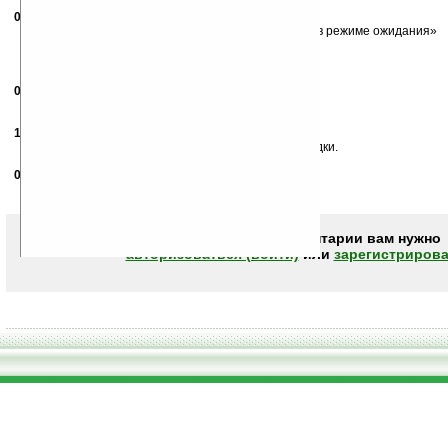
07.11.2007
- navigator-mp
02:24
«до 12 часов в режиме разговора или до 600 часов в режиме ожидания»
что-то не верится...
07.11.2007
- Pushok
08:48
апаздал года на полтора — два
13.11.2007
- Barbus
09:49
да щас... миллион часов в режиме ожидания....зарядки.
07.12.2007
-
gennui2007
12:39
классный давайс
Чтобы писать комментарии вам нужно
авторизоваться (войти)
или
зарегистрирова