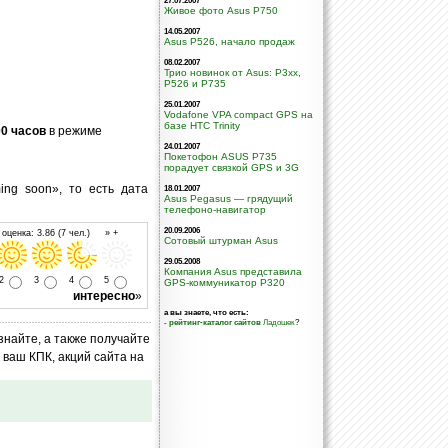
27.07.2007
Живое фото Asus P750
14.05.2007
Asus P526, начало продаж
08.02.2007
Трио новинок от Asus: P3xx,
P526 и P735
25.01.2007
Vodafone VPA compact GPS на
базе HTC Trinity
00 часов
в режиме
24.01.2007
Покетофон ASUS P735
порадует связкой GPS и 3G
ng soon», то есть дата
18.01.2007
Asus Pegasus — грядущий
телефоно-навигатор
20.09.2006
оценка: 3.86 (7 чел.) » +
Сотовый штурман Asus
29.05.2008
Компания Asus представила
2
3
4
5
GPS-коммуникатор P320
интересно
»
а вы знаете, что есть:
-
рейтинг-каталог сайтов
Ладошек
?
знайте, а также получайте
ваш КПК, акций сайта на