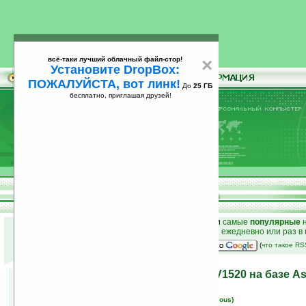
всё-таки лучший облачный файл-стор!
×
Установите DropBox:
ПОЖАЛУЙСТА, вот линк!
До
25 ГБ
бесплатно, приглашая друзей!
Установите
всё-таки лучший облачный файл-стор!
DropBox: ПОЖАЛУЙСТА, вот линк!
До
25
бесплатно, приглашая друзей!
ГБ
к началу раздела новостей
•
лучшие
новости
и
самые
популярные
н
простые
анонсы новостей
на email ежедневно или раз в
наш
на Google:
(
что такое R
Коммуникатор Vodafone V1520 на базе A
06.11.2007 15:11
просмотров: сегодня 4, всего 4558
автор новости:
Вячеслав Черников (devious)