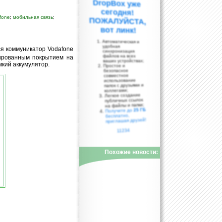
fone
;
мобильная связь
;
вот линк!
Автоматическая и
удобная
я коммуникатор Vodafone
синхронизация
файлов на всех
ированным покрытием на
ваших устройствах;
мкий аккумулятор.
Простое и
безопасное
совместное
использование
папок с друзьями и
коллегами;
Легкое создание
публичных ссылок
на файлы и папки;
25 ГБ
Получите до
бесплатно,
приглашая друзей!
11234
Похожие новости: