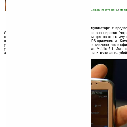
связанные темы:
ASUS
;
Pocket PC Phone Edition, покетофоны
;
моби
устройства
;
смартфоны и коммуникаторы
В
сети появилась информация о новом коммуникаторе с предп
Galaxy Mini от
Asus
, который еще не был официально анонсирован. Устр
серии начального уровня от компании Asus, но несмотря на это комму
набором беспроводных модулей и встроенным GPS-приемником. Ком
управлением Windows Mobile 6 Professional, хотя не исключено, что в о
устройство будет работать под управлением Windows Mobile 6.1. Источ
аппарат будет доступен в нескольких цветовых решениях, включая голубой