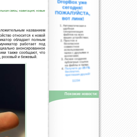
льная связь
;
навигация
;
новые
вот линк!
Автоматическая и
удобная
оложительным названием
синхронизация
файлов на всех
ойство относится к новой
ваших устройствах;
никатор обладает полным
Простое и
муникатор работает под
безопасное
совместное
фициально анонсированное
использование
ники также сообщают, что
папок с друзьями и
коллегами;
, розовый и бежевый.
Легкое создание
публичных ссылок
на файлы и папки;
25 ГБ
Получите до
бесплатно,
приглашая друзей!
11234
Похожие новости: