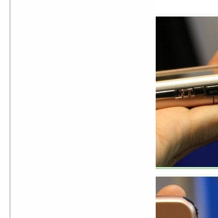
MicroSD-слот.