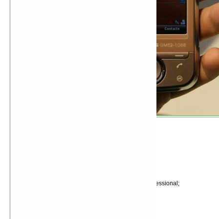
Характеристики Asus Galaxy Mini:
Работа в сетях GSM/GPRS/EDGE;
Операционная система Windows Mobile 6 Professional;
Сенсорный QVGA-дисплей;
Процессор TI 200 МГц;
Модули WiFi и Bluetooth;
GPS-приемник;
2-Мп камера;