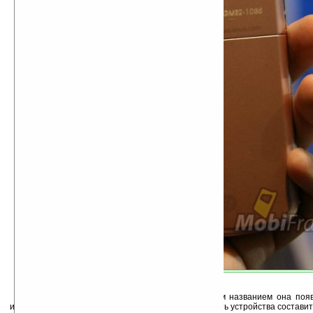
Когда состоится выпуск новинки, и под каким названием она поя
известно, но известно, что предполагаемая стоимость устройства составит