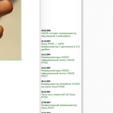
28.02.2008
ASUS готовит коммуникатор
под маркой Lamborghini
21.12.2007
Asus P550 — GPS-
коммуникатор с дисплеем в 3,5
дюйма
14.11.2007
Коммуникаторы ASUS:
официальный анонс ASUS
P750
14.11.2007
Коммуникаторы ASUS:
официальный анонс ASUS
P527
06.11.2007
Коммуникатор Vodafone V1520
на базе Asus P550
04.10.2007
Чуть-чуть новостей об Asus
P750
27.09.2007
Клавиатурный коммуникатор
Asus P527