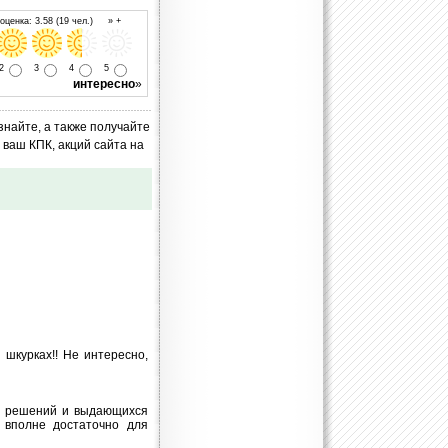
ценка: 3.58 (19 чел.) » +
2
3
4
5
интересно
»
знайте, а также получайте
ваш КПК, акций сайта на
 шкурках!! Не интересно,
их решений и выдающихся
 вполне достаточно для