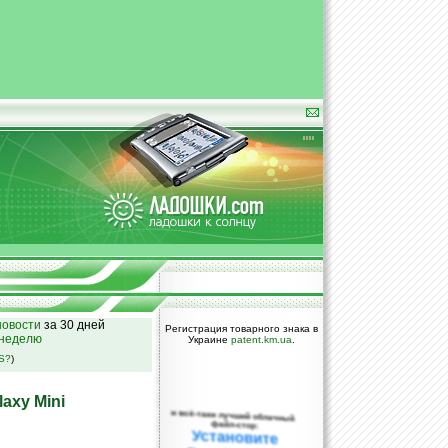
овости
за 30 дней
Регистрация товарного знака в
 неделю
Украине
patent.km.ua
.
SS?
)
axy Mini
и всё-таки лучший облачный
файл-стор:
Установите
DropBox уже
сегодня!
ПОЖАЛУЙСТА,