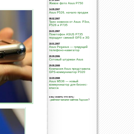
27.07.2007
Живое фото Asus P750
14.05.2007
Asus P526, начало продаж
08.02.2007
Трио новинок от Asus: P3xx,
P526 и P735
24.01.2007
Покетофон ASUS P735
порадует связкой GPS и 3G
18.01.2007
Asus Pegasus — грядущий
телефоно-навигатор
20.09.2006
Сотовый штурман Asus
29.05.2008
Компания Asus представила
GPS-коммуникатор P320
10.03.2008
Asus M536 — новый
коммуникатор для бизнес-
класса
а вы знаете, что есть:
-
рейтинг-каталог сайтов
Ладошек
?