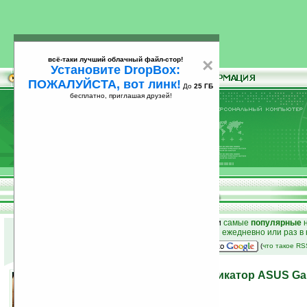
всё-таки лучший облачный файл-стор!
×
Установите DropBox:
ПОЖАЛУЙСТА, вот линк!
До
25 ГБ
бесплатно, приглашая друзей!
Установите
всё-таки лучший облачный файл-стор!
DropBox: ПОЖАЛУЙСТА, вот линк!
До
25
бесплатно, приглашая друзей!
ГБ
к началу раздела новостей
•
лучшие
новости
и
самые
популярные
н
простые
анонсы новостей
на email ежедневно или раз в
наш
на Google:
(
что такое R
Бюджетный GPS-коммуникатор ASUS Gal
07.02.2008 23:50
просмотров: сегодня 1, всего 5926
источник:
www.theunwired.net