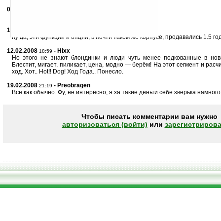
08.02.2008
- Larry79
17:35
Я бы не сказал что цена ?300-400 бюджетная ...
10.02.2008
- пилюлькин
02:24
ну да, эти функции и опции, в почти таком же корпусе, продавались 1.5 г
12.02.2008
- Hixx
18:59
Но этого не знают блондинки и люди чуть менее подкованные в нов
Блестит, мигает, пиликает, цена, модно — берём! На этот сегмент и рас
ход. Хот.. Hot!! Dog! Ход Года.. Понесло.
19.02.2008
- Preobragen
21:19
Все как обычно. Фу, не интересно, я за такие деньги себе зверька намного
Чтобы писать комментарии вам нужно
авторизоваться (войти)
или
зарегистрирова