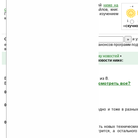
Оцените новость и оставьте свой комментарий
ниже на
- « о
странице
,
подпишитесь
на рассылку новостей, файлов, книг.
Поддержите Ладошки своей посещаемостью, изучением
коммерческой информации, ссылками.
1
«
скучно
Скоро
конкурс
с призами! Подпишитесь:
и у
ежедневный или еженедельный дайджест новостей, анонсов программ под 
ваш почтовый ящик.
•
вернуться к списку новостей
•
Обсуждение этой новости ниже:
Вам показаны только последние
7
сообщений из 8.
Важная информация может быть скрыта!
Просмотреть все?
08.02.2008
- chikot
10:50
Дисплей маленький и qvga, для книжек не катит!
08.02.2008
- chikot
10:51
А главное ничего нового, плодят производители одно и тоже в разных
ИМХО
08.02.2008
- Woland
11:29
Вообще-то от бюджетного сегмента нельзя ожидать новых техническ
характеристик. По мне вполне симпатично смотрится, а остального
минимальных потребностей.