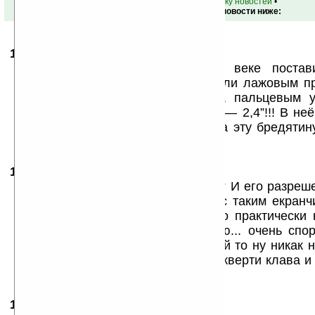
•
вернуться к списку новостей
•
Обсуждение этой новости ниже:
11.03.2008
- Andrewzzz
04:40
Идиотизм процветает! В кои-то веке поста
оперативку... и тут-же всё похерили лажовым п
экран... С набирающим обороты, пальцевым у
ребята ставят такую крохотулину — 2,4”!!! В не
тапать! — О пальцах забыть! И за эту бредятину 
300!!! — Не больше!
11.03.2008
- Stein
12:30
Нахрена дисплей такой мелкий??? И его разреш
то пугает... ЖПС сразу отпадает с таким екранч
черту вообще, а толку то от него практически 
оператива 128... не знаю не знаю... очень спо
похож по функциям на смарт какой то ну никак 
рабочий коммуникатор. Плюсы — кверти клава и 
не пользуюсь :-D
11.03.2008
- Muxa777
14:10