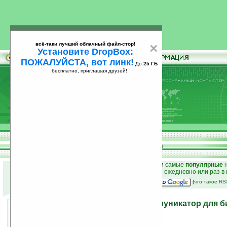
всё-таки лучший облачный файл-стор!
×
Установите DropBox:
ПОЖАЛУЙСТА, вот линк!
До
25 ГБ
бесплатно, приглашая друзей!
Установите
всё-таки лучший облачный файл-стор!
DropBox: ПОЖАЛУЙСТА, вот линк!
До
25
бесплатно, приглашая друзей!
ГБ
к началу раздела новостей
•
лучшие
новости
и
самые
популярные
н
простые
анонсы новостей
на email ежедневно или раз в
наш
на Google:
(
что такое R
Asus M536 — новый коммуникатор для б
10.03.2008 22:06
просмотров: сегодня 1, всего 4930
автор новости:
VMir