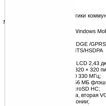
Технические характеристики комму
M536:
операционная система Windows Mobi
Professional;
поддержка сетей GSM/ EDGE /GPRS
(900/1800/1900 МГц), UMTS/HSDPA
(850/1900/2100 МГц);
сенсорный дисплей TFT LCD 2,43 д
диагонали, разрешение 320 × 320 пи
процессор TI OMAP 2430 330 МГц;
память: 128 МБ ОЗУ и 256 МБ флэш
слот для карт памяти MicroSD HC;
3-мегапиксельная камера, вторая 
(0,3 Мп) для видеотелефонии;