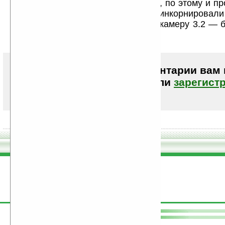
Это бизнес класс а не игровой кпк, по этому и пр
дольше продюжит. Лучше бы реинкорнировали
потоньше, дбавив edge, 128ram и камеру 3.2 — 
продаж
Чтобы писать комментарии вам
авторизоваться (войти)
или
зарегист
поддержите
Ладошки