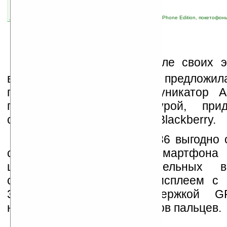
связанные темы:
ASUS
;
CeBIT
;
Pocket PC Phone Edition, покетофон
устройства
;
смартфоны и коммуникаторы
К
омпания
ASUS
в числе своих э
выставке
CeBIT 2008
предложил
посетителей новый коммуникатор 
полной QWERTY-клавиатурой, пр
сходство с наладонниками Blackberry.
Коммуникатор Asus M536 выгодно о
своего предшественника смартфона
целым рядом дополнительных во
сенсорным квадратным дисплеем с 
320х320 пикселей, поддержкой GPS
наличием сканера отпечатков пальцев.