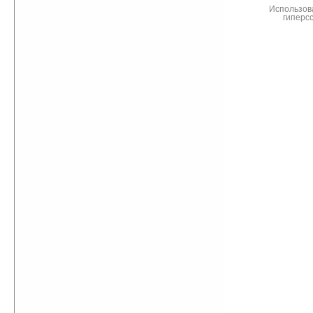
Использов
гиперс