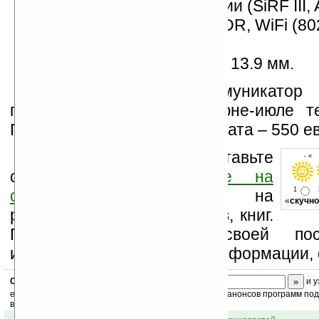
поддержка GPS-навигации (SiRF III, 
модуль Bluetooth v2.0+EDR, WiFi (802
порт miniUSB;
размеры – 116,9 x 62,5 x 13.9 мм.
Ожидается, что коммуникато
появится в продаже в июне-июле те
Предполагаемая цена аппарата – 550 ев
Оцените новость и оставьте
- « 
свой комментарий
ниже на
1
странице
,
подпишитесь
на
«
скучно
рассылку новостей, файлов, книг.
Поддержите Ладошки своей посе
изучением коммерческой информации, 
Скоро
конкурс
с призами! Подпишитесь:
и у
ежедневный или еженедельный дайджест новостей, анонсов программ под 
ваш почтовый ящик.