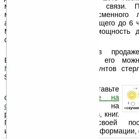
микрофоны для громкой связи. П
музыкальная труба от сменного ли
аккумулятора, обеспечивающего до 6 
Максимальная выходная мощность д
сообщается.
Пока Linx B-Tube в продаж
Великобритании, заказать его мож
Mymemory
. Цена – 50 фунтов стерл
$100).
Оцените новость и оставьте
- «
свой комментарий
ниже на
1
странице
,
подпишитесь
на
«
скучно
рассылку новостей, файлов, книг.
Поддержите Ладошки своей посе
изучением коммерческой информации, 