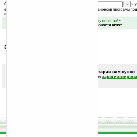
Скоро
конкурс
с призами! Подпишитесь:
и у
ежедневный или еженедельный дайджест новостей, анонсов программ под 
ваш почтовый ящик.
•
вернуться к списку новостей
•
Обсуждение этой новости ниже:
Ваше мнение будет первым.
Чтобы писать комментарии вам нужно
авторизоваться (войти)
или
зарегистрирова