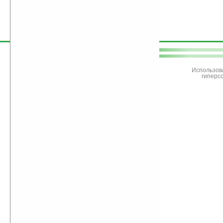
поддержите
Ладошки
Использов
гиперс