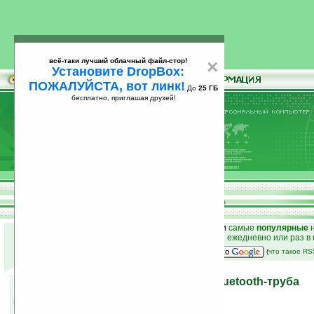
всё-таки лучший облачный файл-стор!
×
Установите DropBox:
ПОЖАЛУЙСТА, вот линк!
До
25 ГБ
бесплатно, приглашая друзей!
Установите
всё-таки лучший облачный файл-стор!
DropBox: ПОЖАЛУЙСТА, вот линк!
До
25
бесплатно, приглашая друзей!
ГБ
к началу раздела новостей
•
лучшие
новости
и
самые
популярные
н
простые
анонсы новостей
на email ежедневно или раз в
наш
на Google:
(
что такое R
Linx B-Tube — поющая Bluetooth-труба
28.05.2007 12:19
просмотров: сегодня 1, всего 2216
автор новости:
VMir