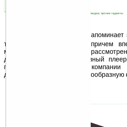
связанные темы:
Bluetooth
;
аудио
;
мультимедиа
;
прочие гаджеты
И
здалека это изделие напоминает
то баллон огнетушителя, причем вп
меняется и при ближайшем рассмотрен
деле перед вами портативный пле
производства китайской компании 
дизайнера получивший трубообразную 