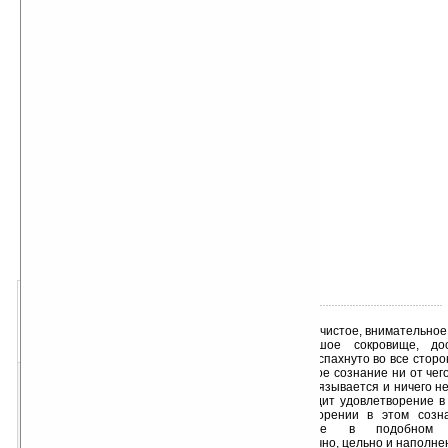
автор книги:
Илья Беляев
об авторе подробно
жанр книги:
Эзотерика
Непознанное
Мистика
добавлена:
22.02.2016
о книге:
- « оценка: 5 (1 чел.) » +
Ясное, чистое, внимательно
1
2
3
4
5
самое большое сокровище, дос
«хуже
ваша оценка
лучше»
открыто и распахнуто во все сторон
ни краёв. Такое сознание ни от чег
чему не привязывается и ничего не
ищет и находит удовлетворение в
об удовлетворении в этом созн
происходящее в подобном 
самодостаточно, цельно и наполне