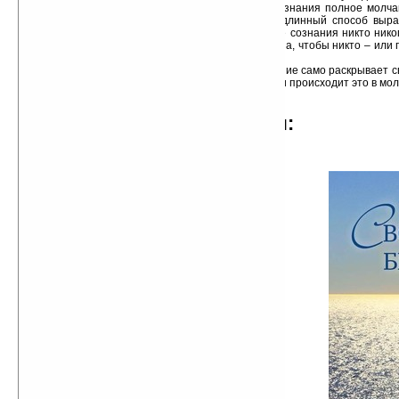
по поводу сознания полное молч
точный и подлинный способ выраж
тогда о тайне сознания никто никог
то она и тайна, чтобы никто – или 
не знал.
Сознание само раскрывает 
познать его, и происходит это в мо
отрывок из произведения:
...Поскольку с сознанием
можно делать всё, что угодно, то
можно задать ему программу на
самоочищение. Это означает, что
все возникающие в уме
впечатления, воспоминания,
образы и мысли прямо в миг своего
появления растворяются и
безвозвратно исчезают, подобно
рисункам на воде.
Можно сделать это мягко, как
бы уговорить сознание более не
сливаться с мыслями, образами и
впечатлениями. Уговорить его