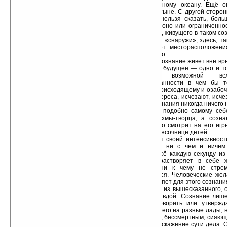
или безбрежному океану. Ещё о
ледяной пустыне. С другой сторон
размеров и нельзя сказать, боль
бесконечное оно или ограниченное
для человека, живущего в таком со
«внутри» или «снаружи», здесь, там
буквально нет месторасположени
одновременно.
Такое сознание живет вне вр
настоящее и будущее — одно и то
становится возможной всл
заинтересованности в чем бы т
интерес к происходящему и озабо
из этого интереса, исчезают, исч
Для этого сознания никогда ничего 
одинаково и подобно самому се
игрушки Брахмы-творца, а созн
Брахмы и оно смотрит на его игры
играющих в песочнице детей.
За счёт своей интенсивнос
смешивается ни с чем и ничем 
порождает всё каждую секунду из 
вбирает и растворяет в себе 
опирается, ни к чему не стре
привязывается. Человеческие жел
— детский лепет для этого сознани
Ничего из вышесказанного, о
является правдой. Сознание лише
качеств и говорить или утверж
расписывать его на разные лады, 
бесконечным, бессмертным, сияющим
болтовня и искажение сути дела.