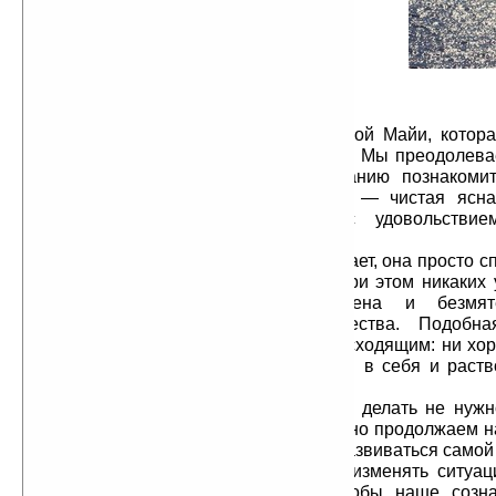
отдохнуть, покоясь в себе самом.
Дать ему почувствовать, насколько
приятнее оставаться спокойным.
Оставляя сознание чистым и
не позволяя ему смешиваться с его
содержимым, мы одерживаем
победу над великой магической силой Майи, котор
нас в течение бесчисленных жизней. Мы преодолева
гипноз и позволяем нашему сознанию познакомить
самим собой. По своей сути, оно — чистая ясная
отдыхающая сама в себе и с удовольствие
происходящее.
Осознанность эта ничего не делает, она просто с
всё, что происходит, не совершая при этом никаких 
осознанность, всегда удовлетворена и безмя
естественные прирожденные качества. Подобна
осознанность не затрагивается происходящим: ни хо
не имеют над чистым, погруженным в себя и раст
сознанием никакой власти.
При этом никуда идти и ничего делать не нужн
текущей ситуации, мы просто спокойно продолжаем н
что происходит, позволяя ситуации развиваться самой 
она хочет. Задача не в том, чтобы изменять ситуац
«под себя», а следить за тем, чтобы наше созна