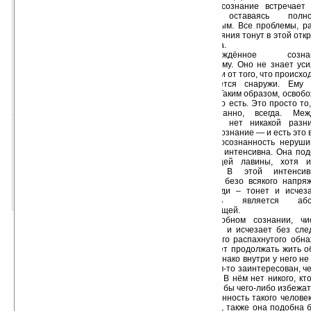
Такое сознание встречает
перемены, оставаясь пол
незамутнённым. Все проблемы, ра
люди и состояния тонут в этой отк
ней без следа.
Освобождённое созн
происходящему. Оно не знает уси
отличается ни от того, что происход
разворачивается снаружи. Ему
добиваться. Таким образом, освоб
просто то, что есть. Это просто то
себе, спонтанно, всегда. М
содержанием нет никакой разн
скачать для Palm OS
сознании, а сознание — и есть это 
размер:
190 Кб
Такая осознанность неруши
PDB
время, очень интенсивна. Она под
рёву сходящей лавины, хотя и
скачать для Pocket PC
беззвучной. В этой интенсив
естественно, безо всякого напря
размер:
107 Кб
события, люди – тонет и исчез
TXT
осознанность является а
всепоглощающей.
В подобном сознании, чи
растворяется и исчезает без сле
носителя этого распахнутого обна
человек может продолжать жить о
свои дела, однако внутри у него не
бы хоть в чём-то заинтересован, че
то надеялся. В нём нет никого, кт
или старался бы чего-либо избежат
Осознанность такого челове
пространству, также она подобна 