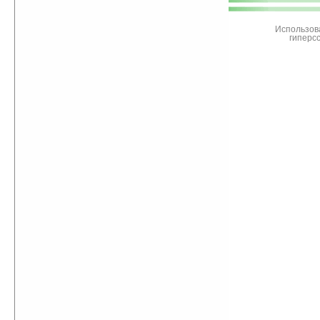
Ладошки
Использов
гиперс