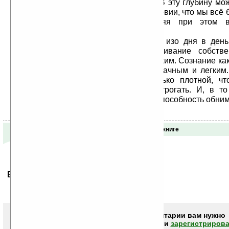
что в этом состоянии есть глубина. В эту глубину мо
уходить все глубже и глубже при условии, что мы всё
внутренне расслабляемся, сохраняя при этом 
спокойную осознанность.
Продолжая подобную практику изо дня в день
минуту, мы замечаем, что переживание собстве
становится более интенсивным и ярким. Сознание ка
и густеет, оставаясь при этом прозрачным и легким
интенсивность может стать настолько плотной, чт
немного — и его можно будет потрогать. И, в то
сохраняет качество прозрачности и способность обним
Отзывы о книге
Ваше мнение будет первым.
Чтобы писать комментарии вам нужно
авторизоваться (войти)
или
зарегистрирова