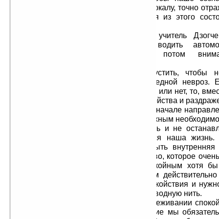
незамутнённым, подобно чистому зеркалу, точно отр
есть. Далее — действовать, исходя из этого сос
укрепиться в этом.
Намкай Норбу, современный учитель Дзогчен
осознанность подобна умению водить автомо
напряжение и неуверенность, потом внима
автоматически.
В то же время, нельзя допустить, чтобы н
осознанности превратилась в очередной невроз. 
время беспокоиться о том, осознан я или нет, то, вме
мы создадим новый источник беспокойства и раздраж
Так происходит часто. Обычно в начале направл
поиска является прямо противоположным необходимо
Но если мы продолжаем искать и не останавл
практики постепенно становится вся наша жизнь.
ситуация, тем интереснее может быть внутренняя
здесь может быть то приятное чувство, которое очень
позволив сознанию оставаться спокойным хотя бы
нескольких секунд. Быть спокойным действительно
именно это приятное ощущение спокойствия и нужно
продлить и использовать его как путеводную нить.
При фиксации внимания на переживании спокой
погружении в это приятное состояние мы обязатель