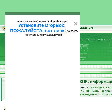
всё-таки лучший облачный файл-стор!
×
Установите DropBox:
ПОЖАЛУЙСТА, вот линк!
До
25 ГБ
бесплатно, приглашая друзей!
Установите
всё-таки лучший облачный файл-стор!
DropBox: ПОЖАЛУЙСТА, вот линк!
До
25
бесплатно, приглашая друзей!
ГБ
Электронная библиотека для КПК: информаци
лучшие книги
•
популярные книги
• новые книги
за сегодня
,
за 3
книги по жанру
•
книги по авторам
•
информация о библ
простые
анонсы новых книг
на email ежедневно или раз 
Свобода быть