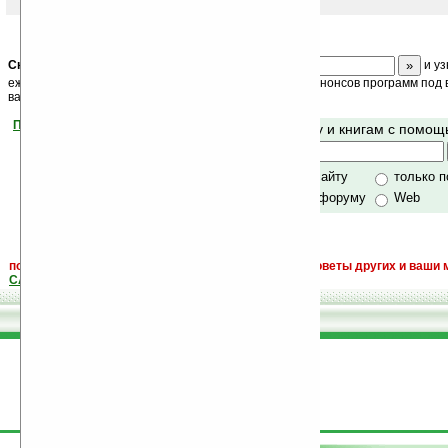
Скоро
конкурс
с призами! Подпишитесь:
и уз
ежедневный или еженедельный дайджест новостей, анонсов программ под в
ваш почтовый ящик.
Помогите Ладошкам стать лучше
Поиск по сайту и книгам с помо
своей поддержкой.
Хочешь футболку?
только по сайту
только 
по сайту и форуму
Web
поиск
и обсуждение книг, новых, старых, лучших, советы других и ваши 
САЙТА "Книги, книги, и другие книги"
.
поддержите